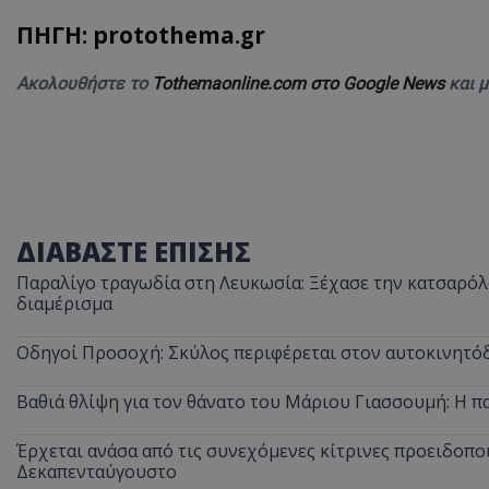
ΠΗΓΗ: protothema.gr
ASP.NET_SessionI
Ακολουθήστε το
Tothemaonline.com στο Google News
και 
VISITOR_PRIVACY
ΔΙΑΒΑΣΤΕ ΕΠΙΣΗΣ
Παραλίγο τραγωδία στη Λευκωσία: Ξέχασε την κατσαρόλα
διαμέρισμα
Οδηγοί Προσοχή: Σκύλος περιφέρεται στον αυτοκινητόδ
__cf_bm
Βαθιά θλίψη για τον θάνατο του Μάριου Γιασσουμή: Η π
Έρχεται ανάσα από τις συνεχόμενες κίτρινες προειδοποι
Δεκαπενταύγουστο
__cf_bm