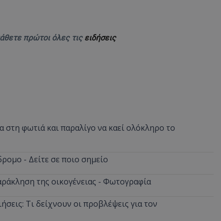
d
συνεδρία
Αυτό το cookie 
Microsoft Corporation
Doubleclick και
themasports.tothemaonline.com
πληροφορίες σχ
με τον οποίο ο 
μάθετε πρώτοι όλες τις
ειδήσεις
χρησιμοποιεί το
τυχόν διαφημίσ
έχει δει ο τελικ
επισκεφθεί τον 
_METADATA
5 μήνες 4
Αυτό το cookie 
YouTube
εβδομάδες
για να αποθηκεύ
.youtube.com
συγκατάθεση το
επιλογές απορρ
αλληλεπίδρασή 
ιστοσελίδα. Κα
σχετικά με τη 
επισκέπτη σχετι
 στη φωτιά και παραλίγο να καεί ολόκληρο το
πολιτικές και ρ
απορρήτου, εξα
οι προτιμήσεις 
μελλοντικές συν
ρομο - Δείτε σε ποιο σημείο
29 λεπτά 58
Αυτό το cookie 
Cloudflare Inc.
δευτερόλεπτα
για τη διάκρισ
.onesignal.com
αράκληση της οικογένειας - Φωτογραφία
και ρομπότ. Αυτ
για τον ιστότοπ
κάνει έγκυρες α
τη χρήση του ι
ήσεις: Τι δείχνουν οι προβλέψεις για τον
29 λεπτά 59
Αυτό το cookie 
Cloudflare Inc.