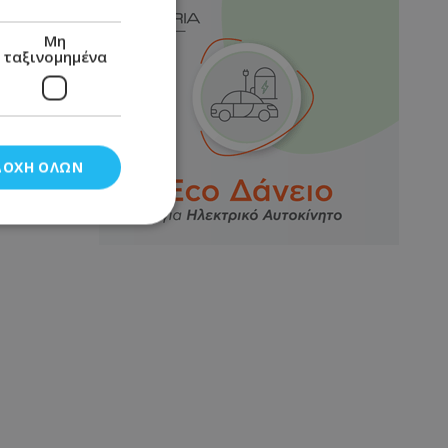
Μη
ταξινομημένα
ΔΟΧΉ ΌΛΩΝ
νομημένα
στη και τη
τητα cookies.
αποθηκεύει το
θεσης του χρήστη
 παρακολούθηση και
τα σύμφωνα με τον
ρρήτου των
ειών.