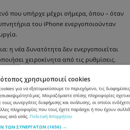
κενό που υπήρχε μέχρι σήμερα, όπου – όταν
ξυπνητήρια του iPhone ενεργοποιούνταν
υργία.
α: η νέα δυνατότητα δεν ενεργοποιείται
ποιήσει χειροκίνητα από τις ρυθμίσεις.
ι η νέα λειτουργία
τότοπος χρησιμοποιεί cookies
ookies για να εξατομικεύσουμε το περιεχόμενο, τις διαφημίσεις
επισκεψιμότητά μας. Μοιραζόμαστε επίσης πληροφορίες σχετικά
ατότητα, πρέπει αρχικά να έχει
 τους συνεργάτες διαφήμισης και ανάλυσης, οι οποίοι ενδέχετα
δρομής Ρυθμίσεις > Γενικά > Ενημέρωση
λλες πληροφορίες που τους έχετε παράσχει ή που έχουν συλλέξ
ους από εσάς.
Πολιτική Απορρήτου
ΩΝ ΤΩΝ ΣΥΝΕΡΓΑΤΏΝ
(1656) →