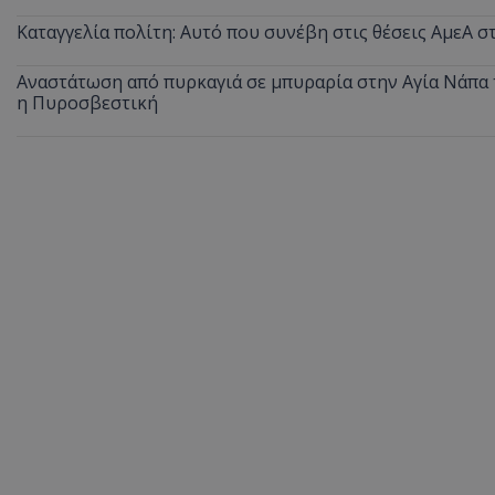
Καταγγελία πολίτη: Αυτό που συνέβη στις θέσεις ΑμεΑ 
Αναστάτωση από πυρκαγιά σε μπυραρία στην Αγία Νάπα τ
ASP.NET_SessionI
η Πυροσβεστική
msToken
CookieScriptConse