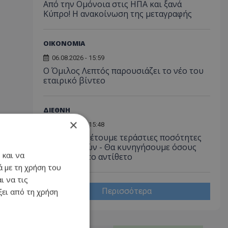
Από την Ομόνοια στις ΗΠΑ και ξανά
Κύπρο! Η ανακοίνωση της μεταγραφής
ΟΙΚΟΝΟΜΙΑ
06.08.2026 - 15:59
Ο Όμιλος Λεπτός παρουσιάζει το νέο του
εταιρικό βίντεο
ΔΙΕΘΝΗ
×
06.08.2026 - 15:48
Τραμπ: Διαθέτουμε τεράστιες ποσότητες
πυρομαχικών - Θα κυνηγήσουμε όσους
 και να
διαρρέουν το αντίθετο
 με τη χρήση του
ι να τις
Περισσότερα
ει από τη χρήση