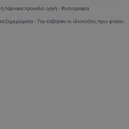
δευτερόλεπτα
για τη διάκρισ
.twitter.com
και ρομπότ. Αυτ
στη Λάρνακα προκαλεί οργή - Φωτογραφία
για τον ιστότοπ
κάνει έγκυρες α
τη χρήση του ι
α ξημερώματα - Την έσβησαν οι ιδιοκτήτες πριν φτάσει
d
συνεδρία
Αυτό το cookie 
Microsoft Corporation
Doubleclick και
lifenewscy.tothemaonline.com
πληροφορίες σχ
με τον οποίο ο 
χρησιμοποιεί το
τυχόν διαφημίσ
έχει δει ο τελικ
επισκεφθεί τον 
.tiktok.com
1 εβδομάδα 3
Αυτό το cookie 
μέρες
για σκοπούς τα
ασφάλειας, εξα
χρήστες παραμέ
και τα δεδομένα
εξασφαλισμένα
περιηγούνται μ
ιστοσελίδας ή 
τις υπηρεσίες τ
nt
4 εβδομάδες
Αυτό το cookie 
CookieScript
2 μέρες
από την υπηρεσί
www.tothemaonline.com
Script.com για 
προτιμήσεις συ
επισκέπτη Είναι
banner cookie 
να λειτουργεί σ