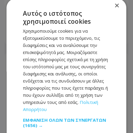
×
Τραγωδία στην Τουρκία: Νταλίκα
μπήκε στο αντίθετο και έπεσε σε
Αυτός ο ιστότοπος
όχημα που περίμεναν σε φανάρι -
χρησιμοποιεί cookies
Ένας νεκρός και 10 τραυματίες
Χρησιμοποιούμε cookies για να
εξατομικεύσουμε το περιεχόμενο, τις
07.08.2026 - 13:56
διαφημίσεις και να αναλύσουμε την
επισκεψιμότητά μας. Μοιραζόμαστε
επίσης πληροφορίες σχετικά με τη χρήση
του ιστότοπού μας με τους συνεργάτες
διαφήμισης και ανάλυσης, οι οποίοι
ενδέχεται να τις συνδυάσουν με άλλες
πληροφορίες που τους έχετε παράσχει ή
που έχουν συλλέξει από τη χρήση των
υπηρεσιών τους από εσάς.
Πολιτική
Απορρήτου
ΕΜΦΆΝΙΣΗ ΌΛΩΝ ΤΩΝ ΣΥΝΕΡΓΑΤΏΝ
(1656) →