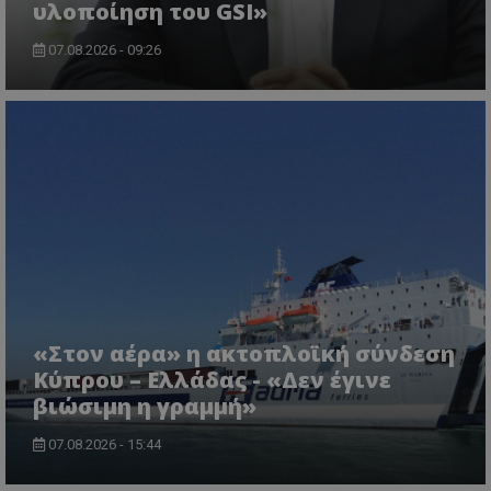
υλοποίηση του GSI»
07.08.2026 - 09:26
msToken
.tiktok.com
«Στον αέρα» η ακτοπλοϊκή σύνδεση
Κύπρου – Ελλάδας - «Δεν έγινε
βιώσιμη η γραμμή»
CookieScriptConsent
CookieScript
www.tothemaonline.com
07.08.2026 - 15:44