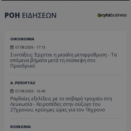
τον 
τον τρ
του 
οποίο 
επισκέπ
ΡΟΗ
ΕΙΔΗΣΕΩΝ
πρόσβα
ιστοσε
Συλλέγε
για τις
του χρ
ιστοσε
ΟΙΚΟΝΟΜΙΑ
ποιες σ
έχουν 
07.08.2026 - 17:13
_ga_J7RS52TMNC
.tothemaonline.com
1 χρόνος 1
Αυτό τ
Συντάξεις: Έρχεται η μεγάλη μεταρρύθμιση - Τα
μήνας
χρησιμ
επόμενα βήματα μετά τη σύσκεψη στο
από το
Analyti
Προεδρικό
διατήρ
κατάσ
περιόδ
σύνδεσ
Α. ΡΕΠΟΡΤΑΖ
07.08.2026 - 16:46
Ραγδαίες εξελίξεις με το σοβαρό τροχαίο στη
Λευκωσία - Χειροπέδες στην σύζυγο του
27χρονου, κρίσιμες ώρες για τον 16χρονο
ΚΟΙΝΩΝΙΑ