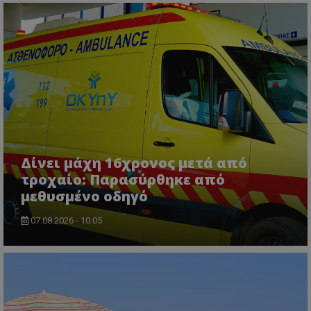
usprivacy
.themasports.tothemaonline.co
Δίνει μάχη 16χρονος μετά από
τροχαίο: Παρασύρθηκε από
μεθυσμένο οδηγό
07.08.2026 - 10:05