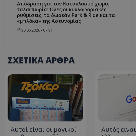
Απόδραση για τον Κατακλυσμό χωρίς
ταλαιπωρία: Όλες οι κυκλοφοριακές
ASP.NET_SessionI
ρυθμίσεις, τα δωρεάν Park & Ride και τα
«μπλόκα» της Αστυνομίας
30.05.2026 - 07:31
VISITOR_PRIVACY
ΣΧΕΤΙΚΑ ΑΡΘΡΑ
__cf_bm
Αυτοί είναι οι μαγικοί
Αυτός είναι
__cf_bm