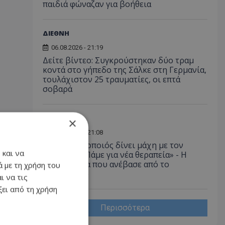
παιδιά φώναζαν για βοήθεια
ΔΙΕΘΝΗ
06.08.2026 - 21:19
Δείτε βίντεο: Συγκρούστηκαν δύο τραμ
κοντά στο γήπεδο της Σάλκε στη Γερμανία,
τουλάχιστον 25 τραυματίες, οι επτά
σοβαρά
LIFESTYLE
×
06.08.2026 - 21:08
Έλληνας ηθοποιός δίνει μάχη με τον
 και να
καρκίνο - «Πάμε για νέα θεραπεία» - Η
φωτογραφία που ανέβασε από το
 με τη χρήση του
νοσοκομείο
ι να τις
ει από τη χρήση
Περισσότερα