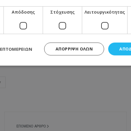
Απόδοσης
Στόχευσης
Λειτουργικότητας
ΛΕΠΤΟΜΕΡΕΙΏΝ
ΑΠΌΡΡΙΨΗ ΌΛΩΝ
ΑΠΟ
Μοιράσου αυτό το άρθρο
ς απαραίτητα
Απόδοσης
Στόχευσης
Λειτουργικότητας
Μη ταξι
ν
τητα cookies επιτρέπουν βασικές λειτουργίες του ιστότοπου, όπως τη σύνδεση χρή
σμού. Ο ιστότοπος δεν μπορεί να χρησιμοποιηθεί σωστά χωρίς τα απολύτως απαραί
Προμηθευτής
/
Πεδίο
Λήξη
Περιγραφή
.lifenewscy.tothemaonline.com
1 χρόνος 3
Αυτό το cookie 
εβδομάδες
κράτος συγκατά
σχετικά με την
την ιδιωτικότη
ΕΠΌΜΕΝΟ ΆΡΘΡΟ
κανονισμό απο
Ηνωμένων Πολιτ