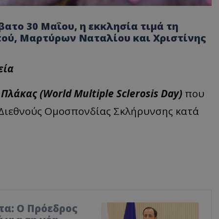
βατο 30 Μαΐου, η εκκλησία τιμά τη
τού, Μαρτύρων Ναταλίου και Χριστίνης
εία
λάκας (World Multiple Sclerosis Day)
που
 Διεθνούς Ομοσπονδίας Σκλήρυνσης κατά
τα: Ο Πρόεδρος