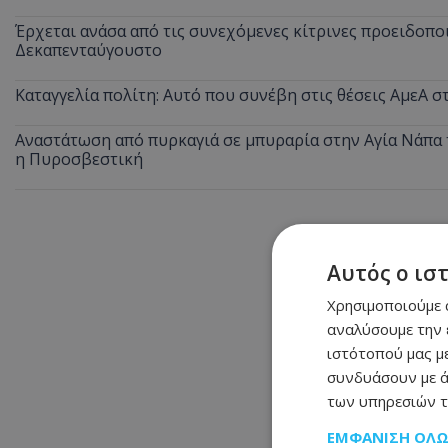
Έρχεται ανάσα από τις συνεχόμενες κίτρινες προειδοποι
Δεκαπενταύγουστο
Καταγγελία πολίτη: Αυτό που συνέβη στις θέσεις ΑμεΑ 
Αναστάτωση από πυρκαγιά σε μπυραρία στην Αγία Νάπα τ
η Πυροσβεστική
Αυτός ο ισ
Χρησιμοποιούμε c
αναλύσουμε την 
ιστότοπού μας με
συνδυάσουν με ά
των υπηρεσιών τ
ΕΜΦΆΝΙΣΗ ΌΛ