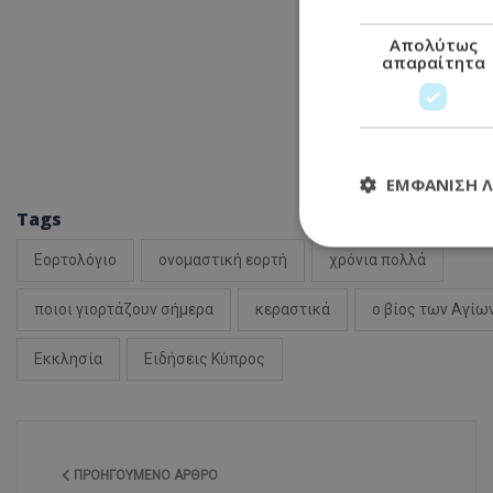
Απολύτως
απαραίτητα
ΕΜΦΆΝΙΣΗ 
Tags
Εορτολόγιο
ονομαστική εορτή
χρόνια πολλά
Απολύτω
ποιοι γιορτάζουν σήμερα
κεραστικά
ο βίος των Αγίω
Τα απολύτως απαραί
διαχείριση λογαρια
Εκκλησία
Ειδήσεις Κύπρος
Ονοματεπώνυμο
usprivacy
ΠΡΟΗΓΟΎΜΕΝΟ ΆΡΘΡΟ