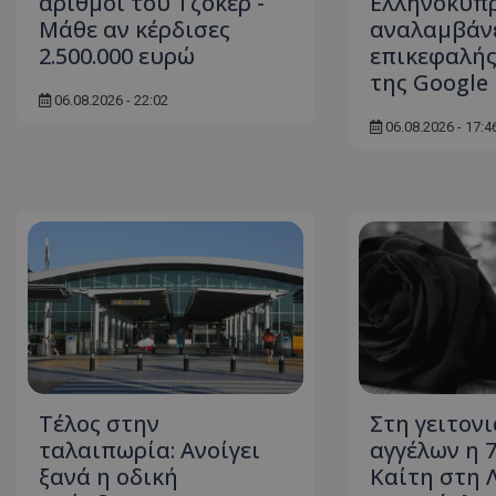
αριθμοί του Τζόκερ -
Ελληνοκύπρ
Μάθε αν κέρδισες
αναλαμβάν
2.500.000 ευρώ
επικεφαλής
της Google
ASP.NET_SessionI
06.08.2026 - 22:02
06.08.2026 - 17:4
msToken
CookieScriptConse
Τέλος στην
Στη γειτον
ταλαιπωρία: Ανοίγει
αγγέλων η 
ξανά η οδική
Καίτη στη 