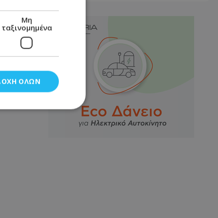
Μη
ταξινομημένα
ΔΟΧΉ ΌΛΩΝ
νομημένα
στη και τη
τητα cookies.
αποθηκεύει το
θεσης του χρήστη
 παρακολούθηση και
τα σύμφωνα με τον
ρρήτου των
ειών.