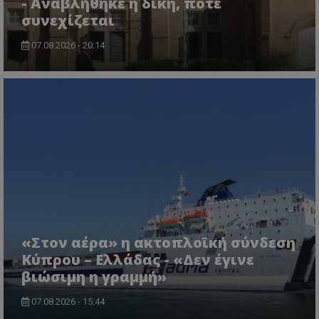
- Αναβλήθηκε η δίκη, πότε
συνεχίζεται
07.08.2026 - 20:14
ASP.NET_SessionId
Microsoft Corporation
lifenewscy.tothemaonline.com
«Στον αέρα» η ακτοπλοϊκή σύνδεση
Κύπρου – Ελλάδας - «Δεν έγινε
βιώσιμη η γραμμή»
msToken
.tiktok.com
07.08.2026 - 15:44