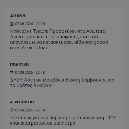
usprivacy
.themasports.tothemaonline.co
ΔΙΕΘΝΗ
07.08.2026 - 23:28
Ντόναλντ Τραμπ: Προσφεύγει στο Ανώτατο
Δικαστήριο κατά της απόφασης που του
απαγορεύει να κατασκευάσει αίθουσα χορού
στον Λευκό Οίκο
ΠΟΛΙΤΙΚΗ
07.08.2026 - 22:48
ΔΗΣΥ: Αυτή αναλαμβάνει Ειδική Σύμβουλος για
το Κράτος Δικαίου
Προμηθευτής
Ονοματεπώνυμο
Λήξη
Περιγραφή
Προμηθευτής
/
Πεδίο
/
Ονοματεπώνυμο
Λήξη
Περιγραφή
Α. ΡΕΠΟΡΤΑΖ
Πεδίο
Προμηθευτής
/
Ονοματεπώνυμο
Λήξη
Περιγ
A_1283
gml-grp.com
2 μήνες 4
Αυτό το cook
Πεδίο
07.08.2026 - 22:19
εβδομάδες
χρησιμοποιείτ
mid
1
Αυτό είναι ένα
Meta
την
χρόνος
cookie
_ga_7ZKH09CT69
Platform Inc.
.tothemaonline.com
1 χρόνος 1
Αυτό τ
«Σκούπα» για την παράνομη μετανάστευση - 119
Προμηθευτής
/
παρακολούθη
Ονοματεπώνυμο
Λήξη
Περι
1
Instagram που
.instagram.com
μήνας
χρησιμ
Πεδίο
επαναπατρισμοί σε μία ημέρα
της συμπερι
μήνας
επιτρέπει τη
από το
του χρήστη κ
λειτουργικότητ
Analyti