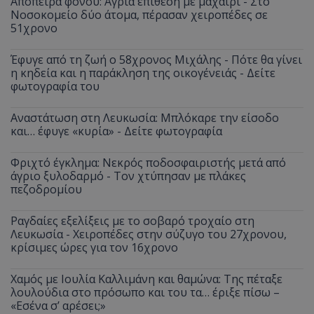
Απόπειρα φόνου: Άγρια επίθεση με μαχαίρι - Στο
Νοσοκομείο δύο άτομα, πέρασαν χειροπέδες σε
51χρονο
Έφυγε από τη ζωή ο 58χρονος Μιχάλης - Πότε θα γίνει
η κηδεία και η παράκληση της οικογένειάς - Δείτε
φωτογραφία του
Αναστάτωση στη Λευκωσία: Μπλόκαρε την είσοδο
και… έφυγε «κυρία» - Δείτε φωτογραφία
Φριχτό έγκλημα: Νεκρός ποδοσφαιριστής μετά από
άγριο ξυλοδαρμό - Τον χτύπησαν με πλάκες
πεζοδρομίου
Ραγδαίες εξελίξεις με το σοβαρό τροχαίο στη
Λευκωσία - Χειροπέδες στην σύζυγο του 27χρονου,
κρίσιμες ώρες για τον 16χρονο
Χαμός με Ιουλία Καλλιμάνη και θαμώνα: Της πέταξε
λουλούδια στο πρόσωπο και του τα… έριξε πίσω –
«Εσένα σ’ αρέσει;»