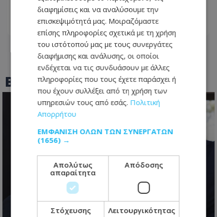
κάσιες πατατών»
διαφημίσεις και να αναλύσουμε την
επισκεψιμότητά μας. Μοιραζόμαστε
07.08.2026 - 16:11
επίσης πληροφορίες σχετικά με τη χρήση
του ιστότοπού μας με τους συνεργάτες
διαφήμισης και ανάλυσης, οι οποίοι
ενδέχεται να τις συνδυάσουν με άλλες
BEST OF
TOTHEMAONLINE
πληροφορίες που τους έχετε παράσχει ή
που έχουν συλλέξει από τη χρήση των
υπηρεσιών τους από εσάς.
Πολιτική
Απορρήτου
ΕΜΦΆΝΙΣΗ ΌΛΩΝ ΤΩΝ ΣΥΝΕΡΓΑΤΏΝ
(1656) →
Απολύτως
Απόδοσης
απαραίτητα
Κυπριακό: Τα «αγκάθια» που θα
κρίνουν τις εξελίξεις και οι
Στόχευσης
Λειτουργικότητας
διαφωνίες πριν από την κρίσιμη