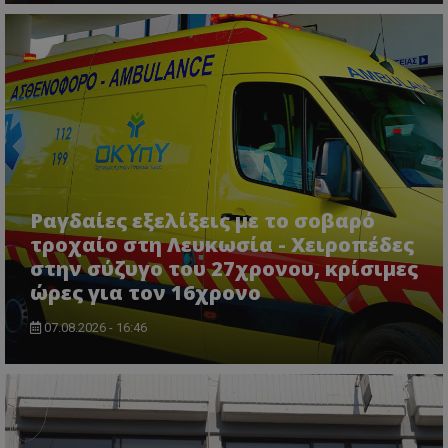
Τα απολύτως απαραίτητα cookies επιτρέπουν
βασικές λειτουργίες του ιστότοπου, όπως τη
σύνδεση χρήστη και τη διαχείριση λογαριασμού.
Ο ιστότοπος δεν μπορεί να χρησιμοποιηθεί σωστά
χωρίς τα απολύτως απαραίτητα cookies.
Ονοματεπώνυμο
Προμηθευτής
/
Πεδίο
usprivacy
.lifenewscy.tothemaonline.com
Ραγδαίες εξελίξεις με το σοβαρό
τροχαίο στη Λευκωσία - Χειροπέδες
στην σύζυγο του 27χρονου, κρίσιμες
ώρες για τον 16χρονο
07.08.2026 - 16:46
ASP.NET_SessionId
Microsoft Corporation
themasports.tothemaonline.co