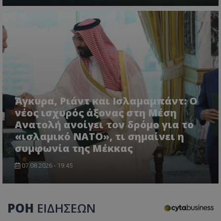
Άγκυρα, Ριάντ και Ισλαμαμπάντ: Ο
νέος ισχυρός άξονας στη Μέση
CookieScriptConsent
Ανατολή ανοίγει τον δρόμο για το
CookieScript
www.tothemaonline.com
«ισλαμικό ΝΑΤΟ», τι σημαίνει η
συμφωνία της Μέκκας
07.08.2026 - 19:45
ΡΟΗ
ΕΙΔΗΣΕΩΝ