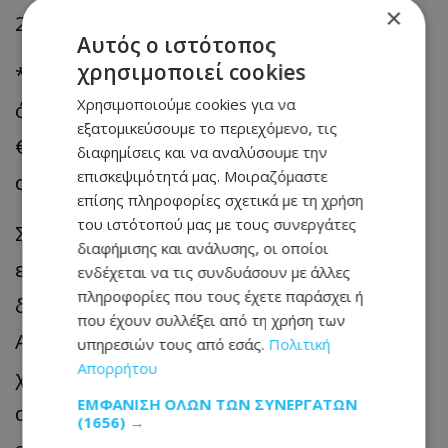
×
2. Συνταξιούχοι
Αυτός ο ιστότοπος
χρησιμοποιεί cookies
*Άνοδος Κατώτατης Σύνταξης στα €1.088
Χρησιμοποιούμε cookies για να
όπου είναι ο κατώτατος μισθός. Τα
εξατομικεύσουμε το περιεχόμενο, τις
€1.088 αποτελούν ένα λογικό και
διαφημίσεις και να αναλύσουμε την
επισκεψιμότητά μας. Μοιραζόμαστε
αξιοπρεπές κατώτατο όριο.*
επίσης πληροφορίες σχετικά με τη χρήση
του ιστότοπού μας με τους συνεργάτες
Σύμφωνα με τις δικές μας μελέτες και
διαφήμισης και ανάλυσης, οι οποίοι
εκτιμήσεις υπάρχει σήμερα η
ενδέχεται να τις συνδυάσουν με άλλες
πληροφορίες που τους έχετε παράσχει ή
δυνατότητα στο Ταμείο Κοινωνικών
που έχουν συλλέξει από τη χρήση των
Ασφαλίσεων για σημαντική αύξηση των
υπηρεσιών τους από εσάς.
Πολιτική
Απορρήτου
χαμηλών και μεσαίων συντάξεων. Τα
ΕΜΦΆΝΙΣΗ ΌΛΩΝ ΤΩΝ ΣΥΝΕΡΓΑΤΏΝ
αυξημένα έσοδα του ΤΚΑ από την
(1656) →