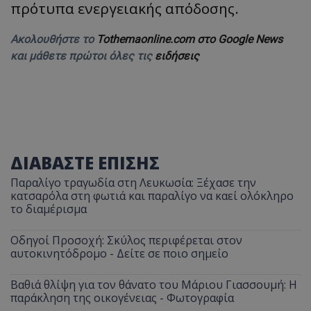
τον 
πρότυπα ενεργειακής απόδοσης.
τον τρ
του 
οποίο 
επισκέπ
πρόσβα
Ακολουθήστε το
Tothemaonline.com στο Google News
ιστοσε
και μάθετε πρώτοι όλες τις
ειδήσεις
Συλλέγε
για τις
του χρ
ιστοσε
ποιες σ
έχουν 
_ga_J7RS52TMNC
.tothemaonline.com
1 χρόνος 1
Αυτό τ
μήνας
χρησιμ
από το
Analyti
ΔΙΑΒΑΣΤΕ ΕΠΙΣΗΣ
διατήρ
κατάσ
Παραλίγο τραγωδία στη Λευκωσία: Ξέχασε την
περιόδ
σύνδεσ
κατσαρόλα στη φωτιά και παραλίγο να καεί ολόκληρο
το διαμέρισμα
Οδηγοί Προσοχή: Σκύλος περιφέρεται στον
αυτοκινητόδρομο - Δείτε σε ποιο σημείο
Βαθιά θλίψη για τον θάνατο του Μάριου Γιασσουμή: Η
παράκληση της οικογένειας - Φωτογραφία