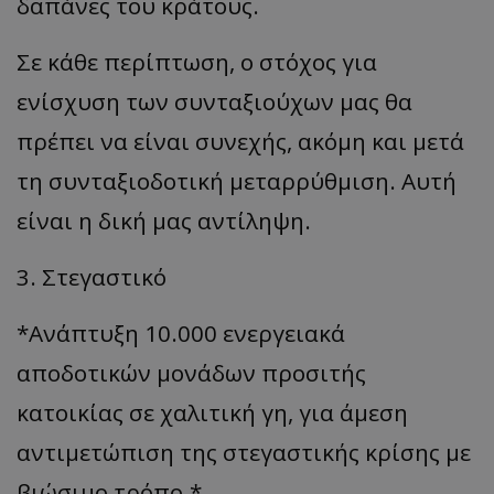
δαπάνες του κράτους.
Σε κάθε περίπτωση, ο στόχος για
ενίσχυση των συνταξιούχων μας θα
msToken
.tiktok.com
πρέπει να είναι συνεχής, ακόμη και μετά
τη συνταξιοδοτική μεταρρύθμιση. Αυτή
είναι η δική μας αντίληψη.
3. Στεγαστικό
*Ανάπτυξη 10.000 ενεργειακά
αποδοτικών μονάδων προσιτής
κατοικίας σε χαλιτική γη, για άμεση
CookieScriptConsent
CookieScript
www.tothemaonline.com
αντιμετώπιση της στεγαστικής κρίσης με
βιώσιμο τρόπο.*