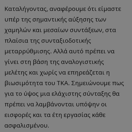
Καταλήγοντας, αναφέρουμε ότι είμαστε
ASP.NET_SessionId
Microsoft Corporation
themasports.tothemaonline.co
υπέρ της σημαντικής αύξησης των
χαμηλών και μεσαίων συντάξεων, στα
πλαίσια της συνταξιοδοτικής
μεταρρύθμισης. Αλλά αυτό πρέπει να
γίνει στη βάση της αναλογιστικής
μελέτης και χωρίς να επηρεάζεται η
βιωσιμότητα του ΤΚΑ. Σημειώνουμε πως
VISITOR_PRIVACY_METADATA
YouTube
για το ύψος μια ελάχιστης σύνταξης θα
.youtube.com
πρέπει να λαμβάνονται υπόψην οι
εισφορές και τα έτη εργασίας κάθε
ασφαλισμένου.