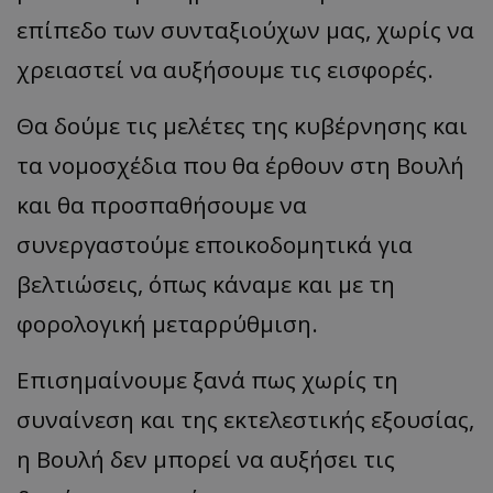
επίπεδο των συνταξιούχων μας, χωρίς να
__cf_bm
Cloudflare Inc.
.twitter.com
χρειαστεί να αυξήσουμε τις εισφορές.
Θα δούμε τις μελέτες της κυβέρνησης και
τα νομοσχέδια που θα έρθουν στη Βουλή
και θα προσπαθήσουμε να
συνεργαστούμε εποικοδομητικά για
βελτιώσεις, όπως κάναμε και με τη
ASP.NET_SessionId
Microsoft Corporation
lifenewscy.tothemaonline.com
φορολογική μεταρρύθμιση.
Επισημαίνουμε ξανά πως χωρίς τη
συναίνεση και της εκτελεστικής εξουσίας,
η Βουλή δεν μπορεί να αυξήσει τις