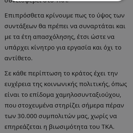
Επιπρόσθετα κρίνουμε πως το ύψος των
Απολύτως απαραίτητα
Απόδοσης
Στόχευσης
Λειτουργικότητας
συντάξεων θα πρέπει να συναρτάται και
Μη ταξινομημένα
με τα έτη απασχόλησης, έτσι ώστε να
Τα απολύτως απαραίτητα cookies επιτρέπουν
υπάρχει κίνητρο για εργασία και όχι το
βασικές λειτουργίες του ιστότοπου, όπως τη
σύνδεση χρήστη και τη διαχείριση λογαριασμού.
Ο ιστότοπος δεν μπορεί να χρησιμοποιηθεί σωστά
αντίθετο.
χωρίς τα απολύτως απαραίτητα cookies.
Ονοματεπώνυμο
Προμηθευτής
/
Πεδίο
Σε κάθε περίπτωση το κράτος έχει την
usprivacy
.lifenewscy.tothemaonline.com
ευχέρεια της κοινωνικής πολιτικής, όπως
είναι το επίδομα χαμηλοσυνταξιούχου,
που στοχευμένα στηρίζει σήμερα πέραν
των 30.000 συμπολιτών μας, χωρίς να
επηρεάζεται η βιωσιμότητα του ΤΚΑ.