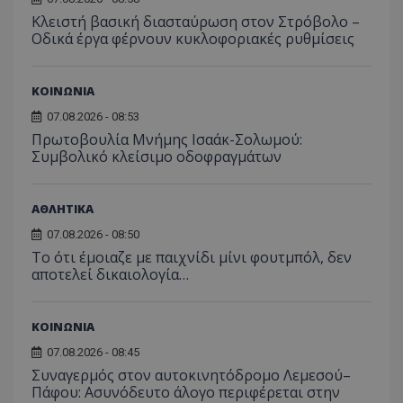
Κλειστή βασική διασταύρωση στον Στρόβολο –
Οδικά έργα φέρνουν κυκλοφοριακές ρυθμίσεις
ΚΟΙΝΩΝΙΑ
07.08.2026 - 08:53
Πρωτοβουλία Μνήμης Ισαάκ-Σολωμού:
Συμβολικό κλείσιμο οδοφραγμάτων
ΑΘΛΗΤΙΚΑ
Προμηθευτής
Ονοματεπώνυμο
Λήξη
Περιγραφή
07.08.2026 - 08:50
Προμηθευτής
/
Πεδίο
/
Ονοματεπώνυμο
Λήξη
Περιγραφή
Πεδίο
Προμηθευτής
/
Το ότι έμοιαζε με παιχνίδι μίνι φουτμπόλ, δεν
Ονοματεπώνυμο
Λήξη
Περι
A_1283
gml-grp.com
2 μήνες 4
Αυτό το coo
Πεδίο
Προμηθευτής
/
αποτελεί δικαιολογία…
Ονοματεπώνυμο
Λήξη
Πε
εβδομάδες
χρησιμοποιε
mid
1
Αυτό είναι ένα
Meta
Πεδίο
την παρακο
χρόνος
Instagram που 
_ga_7ZKH09CT69
Platform Inc.
.tothemaonline.com
1 χρόνος 1
Αυτό 
της συμπερ
1
τη λειτουργικ
.instagram.com
μήνας
χρησι
VISITOR_INFO1_LIVE
5 μήνες 4
Αυτ
Google LLC
χρήστη και 
μήνας
κοινωνικών μ
από τ
εβδομάδες
έχε
.youtube.com
αλληλεπίδρα
ΚΟΙΝΩΝΙΑ
στον ιστότοπο
Analyt
από
την ενίσχυσ
διατή
για
εμπειρίας τ
07.08.2026 - 08:45
κατά
παρ
τη συλλογή
περιό
προ
Συναγερμός στον αυτοκινητόδρομο Λεμεσού–
για την ανά
σύνδε
χρη
εξατομικευ
Πάφου: Ασυνόδευτο άλογο περιφέρεται στην
βίν
περιεχόμενο