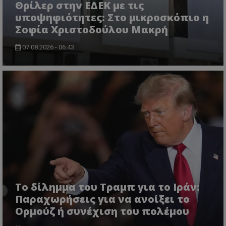
Θρίλερ στην ΕΔΕΚ με τις
απαραίτητα cookies.
υποψηφιότητες: Στο μικροσκόπιο η
Ονοματεπώνυμο
Προμηθευτής
/
Πεδίο
Σοφία Χριστοδούλου Μακρή
usprivacy
.lifenewscy.tothemaonline.co
07.08.2026 - 06:43
ASP.NET_SessionId
Microsoft Corporation
themasports.tothemaonline.c
Το δίλημμα του Τραμπ για το Ιράν:
Παραχωρήσεις για να ανοίξει το
Ορμούζ ή συνέχιση του πολέμου