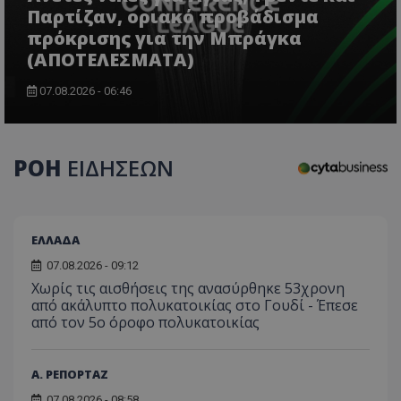
Παρτίζαν, οριακό προβάδισμα
πρόκρισης για την Μπράγκα
(ΑΠΟΤΕΛΕΣΜΑΤΑ)
07.08.2026 - 06:46
ΡΟΗ
ΕΙΔΗΣΕΩΝ
CookieScriptConsent
CookieScript
www.tothemaonline.com
ΕΛΛΑΔΑ
07.08.2026 - 09:12
Χωρίς τις αισθήσεις της ανασύρθηκε 53χρονη
από ακάλυπτο πολυκατοικίας στο Γουδί - Έπεσε
από τον 5ο όροφο πολυκατοικίας
Α. ΡΕΠΟΡΤΑΖ
usprivacy
.themasports.tothemaonline.
07.08.2026 - 08:58