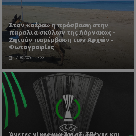
ASP.NET_SessionId
Microsoft Corporation
Στον «αέρα» η πρόσβαση στην
lifenewscy.tothemaonline.com
παραλία σκύλων της Λάρνακας -
Ζητούν παρέμβαση των Αρχών -
Φωτογραφίες
07.08.2026 - 08:33
msToken
.tiktok.com
Άνετες νίκες για Άγιαξ, Τβέντε και