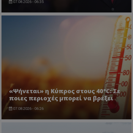
07.08.2026 - 06:35
VISITOR_PRIVACY_METADATA
YouTube
.youtube.com
«Ψήνεται» η Κύπρος στους 40°C: Σε
ποιες περιοχές μπορεί να βρέξει
07.08.2026 - 06:26