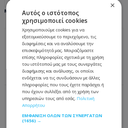
Like Online
×
Μοιράσου αυτό το άρθρο
Αυτός ο ιστότοπος
χρησιμοποιεί cookies
Χρησιμοποιούμε cookies για να
εξατομικεύσουμε το περιεχόμενο, τις
ΠΡΟΗΓΟΎΜΕΝΟ ΆΡΘΡΟ
διαφημίσεις και να αναλύσουμε την
Πέθανε ο Σπύρος Ιωάννου: Πότε θα γίνει
επισκεψιμότητά μας. Μοιραζόμαστε
η κηδεία - Η παράκληση της οικογένειας -
επίσης πληροφορίες σχετικά με τη χρήση
Δείτε φωτογραφία
του ιστότοπού μας με τους συνεργάτες
09.06.2026 - 08:24
διαφήμισης και ανάλυσης, οι οποίοι
ενδέχεται να τις συνδυάσουν με άλλες
πληροφορίες που τους έχετε παράσχει ή
που έχουν συλλέξει από τη χρήση των
υπηρεσιών τους από εσάς.
Πολιτική
ΕΠΌΜΕΝΟ ΆΡΘΡΟ
Απορρήτου
Μοίραζε laughing gas στην Αγία Νάπα:
Τσάκωσαν 25χρονη που διέμενε
ΕΜΦΆΝΙΣΗ ΌΛΩΝ ΤΩΝ ΣΥΝΕΡΓΑΤΏΝ
παράνομα στην Κύπρο
(1656) →
09.06.2026 - 08:28