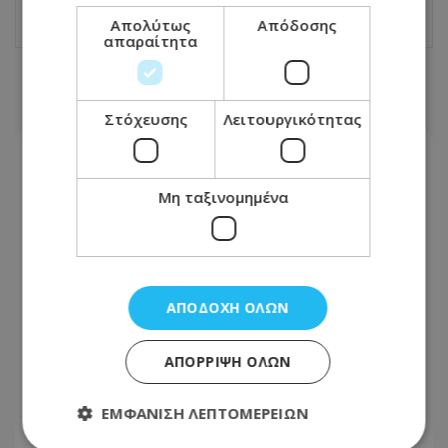
Απολύτως
Απόδοσης
απαραίτητα
ΣΧΕΤΙΚΑ ΑΡΘΡΑ
Στόχευσης
Λειτουργικότητας
Μη ταξινομημένα
ΑΠΟΔΟΧΉ ΌΛΩΝ
ΑΠΌΡΡΙΨΗ ΌΛΩΝ
Τα 3 ζώδια θα ευνοηθούν
ΕΜΦΆΝΙΣΗ ΛΕΠΤΟΜΕΡΕΙΏΝ
περισσότερο