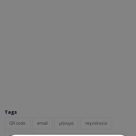
Tags
QR code
email
μήνυμα
τεχνολογία