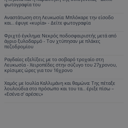
φωτογραφία του
Αναστάτωση στη Λευκωσία: Μπλόκαρε την είσοδο
και… έφυγε «κυρία» - Δείτε φωτογραφία
Φριχτό έγκλημα: Νεκρός ποδοσφαιριστής μετά από
άγριο ξυλοδαρμό - Τον χτύπησαν με πλάκες
πεζοδρομίου
Ραγδαίες εξελίξεις με το σοβαρό τροχαίο στη
Λευκωσία - Χειροπέδες στην σύζυγο του 27χρονου,
κρίσιμες ώρες για τον 16χρονο
Χαμός με Ιουλία Καλλιμάνη και θαμώνα: Της πέταξε
λουλούδια στο πρόσωπο και του τα… έριξε πίσω –
«Εσένα σ’ αρέσει;»