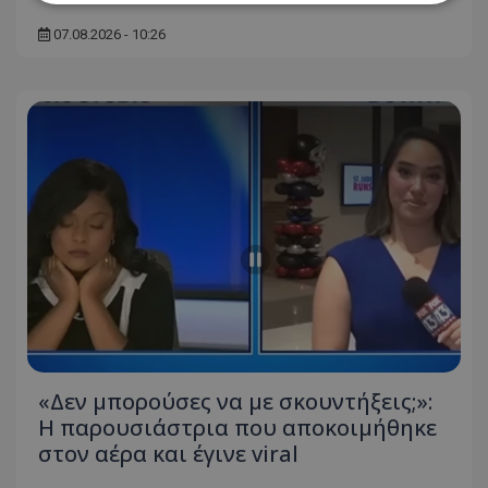
07.08.2026 - 10:26
Απολύτως απαραίτητα
Απόδοσης
Στόχευσης
Λειτουργικότητας
Μη ταξινομημένα
Τα απολύτως απαραίτητα cookies επιτρέπουν
βασικές λειτουργίες του ιστότοπου, όπως τη
σύνδεση χρήστη και τη διαχείριση λογαριασμού.
Ο ιστότοπος δεν μπορεί να χρησιμοποιηθεί σωστά
χωρίς τα απολύτως απαραίτητα cookies.
Ονοματεπώνυμο
Προμηθευτής
/
Πεδίο
usprivacy
.lifenewscy.tothemaonline.com
«Δεν μπορούσες να με σκουντήξεις;»:
Η παρουσιάστρια που αποκοιμήθηκε
στον αέρα και έγινε viral