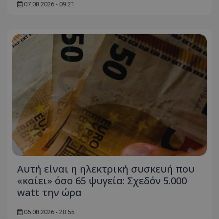
07.08.2026 - 09:21
ASP.NET_SessionId
Microsoft Corporation
themasports.tothemaonline.co
VISITOR_PRIVACY_METADATA
YouTube
.youtube.com
Αυτή είναι η ηλεκτρική συσκευή που
«καίει» όσο 65 ψυγεία: Σχεδόν 5.000
watt την ώρα
06.08.2026 - 20:55