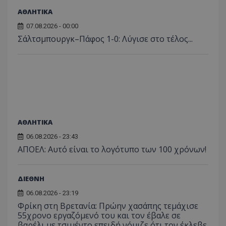
για τις
του χρ
ΑΘΛΗΤΙΚΑ
ιστοσε
ποιες σ
07.08.2026 - 00:00
έχουν 
Σάλτσμπουργκ–Πάφος 1-0: Λύγισε στο τέλος...
_ga_J7RS52TMNC
.tothemaonline.com
1 χρόνος 1
Αυτό τ
μήνας
χρησιμ
από το
Analyti
διατήρ
κατάσ
περιόδ
σύνδεσ
ΑΘΛΗΤΙΚΑ
06.08.2026 - 23:43
ΑΠΟΕΛ: Αυτό είναι το λογότυπο των 100 χρόνων!
ΔΙΕΘΝΗ
06.08.2026 - 23:19
Φρίκη στη Βρετανία: Πρώην χασάπης τεμάχισε
55χρονο εργαζόμενό του και τον έβαλε σε
βαρέλι με τσιμέντο επειδή νόμιζε ότι τον έκλεβε