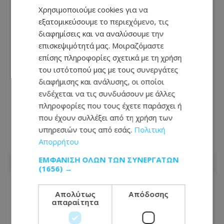
Χρησιμοποιούμε cookies για να
εξατομικεύσουμε το περιεχόμενο, τις
διαφημίσεις και να αναλύσουμε την
επισκεψιμότητά μας. Μοιραζόμαστε
επίσης πληροφορίες σχετικά με τη χρήση
του ιστότοπού μας με τους συνεργάτες
διαφήμισης και ανάλυσης, οι οποίοι
ενδέχεται να τις συνδυάσουν με άλλες
Αυτός είναι ο Ελληνοκύπριος που
πληροφορίες που τους έχετε παράσχει ή
αναλαμβάνει επικεφαλής στην ΑΙ της
που έχουν συλλέξει από τη χρήση των
Google
υπηρεσιών τους από εσάς.
Πολιτική
Απορρήτου
06.08.2026 - 17:46
ΕΜΦΆΝΙΣΗ ΌΛΩΝ ΤΩΝ ΣΥΝΕΡΓΑΤΏΝ
(1656) →
Απολύτως
Απόδοσης
απαραίτητα