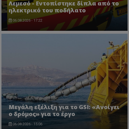
Λεμεσό - Εντοπίστηκε δίπλα από το
ηλεκτρικό του ποδήλατο
06.08.2026 - 17:22
ASP.NET_SessionId
Microsoft Corporation
lifenewscy.tothemaonline.com
Μεγάλη εξέλιξη για το GSI: «Ανοίγει
ο δρόμος» για το έργο
06.08.2026 - 15:06