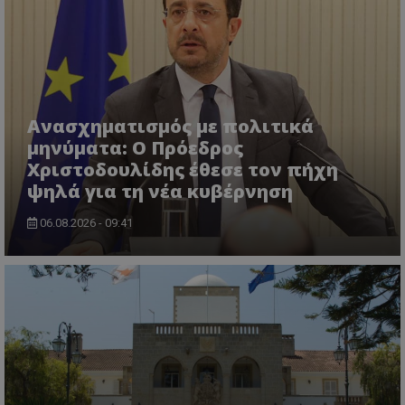
Ανασχηματισμός με πολιτικά
μηνύματα: Ο Πρόεδρος
Χριστοδουλίδης έθεσε τον πήχη
ψηλά για τη νέα κυβέρνηση
VISITOR_PRIVACY_METADATA
YouTube
.youtube.com
06.08.2026 - 09:41