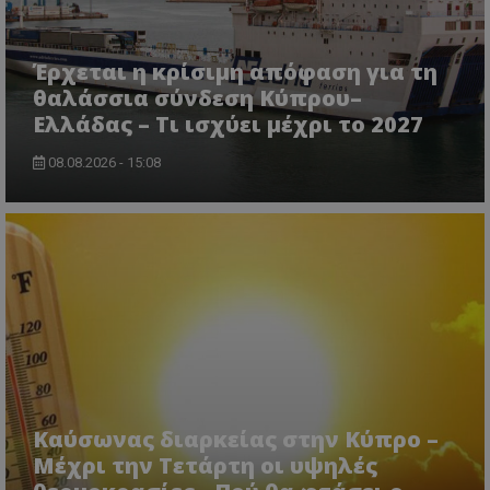
CookieScriptConsent
CookieScript
www.tothemaonline.com
Έρχεται η κρίσιμη απόφαση για τη
θαλάσσια σύνδεση Κύπρου–
Ελλάδας – Τι ισχύει μέχρι το 2027
08.08.2026 - 15:08
usprivacy
.themasports.tothemaonline.co
Καύσωνας διαρκείας στην Κύπρο –
Μέχρι την Τετάρτη οι υψηλές