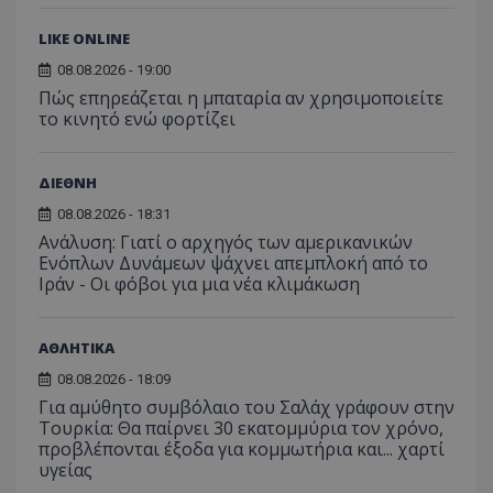
σύνδεσ
βίντε
C
1 μήνας
Αυτό τ
LIKE ONLINE
Adform
guest_id
1 χρόνος 1
Αυτό
Twitter Inc.
χρησιμ
.adform.net
μήνας
ρυθμ
.twitter.com
για τον
08.08.2026 - 19:00
το Tw
προσδι
αναγ
Πώς επηρεάζεται η μπαταρία αν χρησιμοποιείτε
συχνότ
να π
επισκέ
το κινητό ενώ φορτίζει
τον 
τον τρ
του 
οποίο 
επισκέπ
πρόσβα
ΔΙΕΘΝΗ
ιστοσε
Συλλέγε
08.08.2026 - 18:31
για τις
του χρ
Ανάλυση: Γιατί ο αρχηγός των αμερικανικών
ιστοσε
Ενόπλων Δυνάμεων ψάχνει απεμπλοκή από το
ποιες σ
Ιράν - Οι φόβοι για μια νέα κλιμάκωση
έχουν 
_ga_J7RS52TMNC
.tothemaonline.com
1 χρόνος 1
Αυτό τ
μήνας
χρησιμ
από το
ΑΘΛΗΤΙΚΑ
Analyti
διατήρ
08.08.2026 - 18:09
κατάσ
Για αμύθητο συμβόλαιο του Σαλάχ γράφουν στην
περιόδ
σύνδεσ
Τουρκία: Θα παίρνει 30 εκατομμύρια τον χρόνο,
προβλέπονται έξοδα για κομμωτήρια και... χαρτί
υγείας