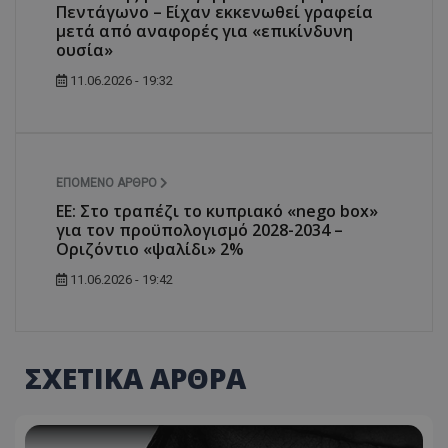
τον 
Πεντάγωνο – Είχαν εκκενωθεί γραφεία
τον τρ
του 
οποίο 
μετά από αναφορές για «επικίνδυνη
επισκέπ
ουσία»
πρόσβα
ιστοσε
Συλλέγε
11.06.2026 - 19:32
για τις
του χρ
ιστοσε
ποιες σ
έχουν 
_ga_J7RS52TMNC
.tothemaonline.com
1 χρόνος 1
Αυτό τ
ΕΠΌΜΕΝΟ ΆΡΘΡΟ
μήνας
χρησιμ
από το
ΕΕ: Στο τραπέζι το κυπριακό «nego box»
Analyti
για τον προϋπολογισμό 2028-2034 –
διατήρ
Οριζόντιο «ψαλίδι» 2%
κατάσ
περιόδ
σύνδεσ
11.06.2026 - 19:42
ΣΧΕΤΙΚΑ ΑΡΘΡΑ