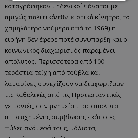
καταγράφηκαν μηδενικοί θάνατοι με
Απολύτως απαραίτητα
Απόδοσης
αμιγώς πολιτικό/εθνικιστικό κίνητρο, το
Στόχευσης
Λειτουργικότητας
χαμηλότερο νούμερο από το 1969) η
Μη ταξινομημένα
ειρήνη δεν έφερε ποτέ συνύπαρξη και ο
Τα απολύτως απαραίτητα cookies επιτρέπουν
βασικές λειτουργίες του ιστότοπου, όπως τη
κοινωνικός διαχωρισμός παραμένει
σύνδεση χρήστη και τη διαχείριση λογαριασμού.
Ο ιστότοπος δεν μπορεί να χρησιμοποιηθεί σωστά
απόλυτος. Περισσότερα από 100
χωρίς τα απολύτως απαραίτητα cookies.
τεράστια τείχη από τούβλα και
Ονοματεπώνυμο
Προμηθευτής
/
Πεδίο
usprivacy
.lifenewscy.tothemaonline.com
λαμαρίνες συνεχίζουν να διαχωρίζουν
τις Καθολικές από τις Προτεσταντικές
γειτονιές, σαν μνημεία μιας απόλυτα
αποτυχημένης συμβίωσης - κάποιες
πύλες ανάμεσά τους, μάλιστα,