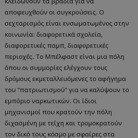
κλειδώνουν τα βράδια για να
ASP.NET_SessionId
Microsoft Corporation
αποφευχθούν οι συγκρούσεις. Ο
themasports.tothemaonline.co
σεχταρισμός είναι ενσωματωμένος στην
κοινωνία: διαφορετικά σχολεία,
διαφορετικές παμπ, διαφορετικές
περιοχές. Το Μπέλφαστ είναι μια πόλη
όπου οι συμμορίες ελέγχουν τους
δρόμους εκμεταλλευόμενες το αφήγημα
του "πατριωτισμού" για να καλύψουν το
VISITOR_PRIVACY_METADATA
YouTube
.youtube.com
εμπόριο ναρκωτικών. Οι ίδιοι
μηχανισμοί που κρατούν την πόλη
διχασμένη με τείχη και τρομοκρατούν
τον δικό τους κόσμο με σφαίρες στα