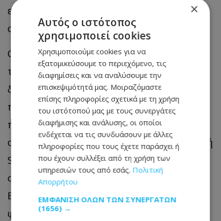
×
είναι η Βόρεια Ιρλανδία που “κινδυνεύει
Αυτός ο ιστότοπος
από τη βία των μεταναστών”.
χρησιμοποιεί cookies
Οι γειτονιές που είδαμε να φλέγονται
Χρησιμοποιούμε cookies για να
εξατομικεύσουμε το περιεχόμενο, τις
τώρα στα αντιμεταναστευτικά πογκρόμ
διαφημίσεις και να αναλύσουμε την
δεν είναι καθόλου τυχαίες - μιλάμε για
επισκεψιμότητά μας. Μοιραζόμαστε
επίσης πληροφορίες σχετικά με τη χρήση
περιοχές της εργατικής τάξης που
του ιστότοπού μας με τους συνεργάτες
παραμένουν σε καθεστώς άτυπης
διαφήμισης και ανάλυσης, οι οποίοι
ενδέχεται να τις συνδυάσουν με άλλες
ομηρίας. Περιοχές όπως η Προτεσταντική
πληροφορίες που τους έχετε παράσχει ή
Shankill Road και η Καθολική Falls Road
που έχουν συλλέξει από τη χρήση των
υπηρεσιών τους από εσάς.
Πολιτική
στο Δυτικό Μπέλφαστ, καθώς και το East
Απορρήτου
Belfast, λειτουργούν πρακτικά ως
ΕΜΦΆΝΙΣΗ ΌΛΩΝ ΤΩΝ ΣΥΝΕΡΓΑΤΏΝ
(1656) →
φέουδα. Τα τεράστια, επιβλητικά murals