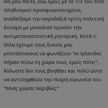
Θα μου πείτε, εδώ εμείς με το 1/3 του τότε
πληθυσμού προσφυγοποιημένο,
αναδείξαμε την ακροδεξιά τρίτη πολιτική
δύναμη με μοναδικό προσόν την
αντιμεταναστευτική ρητορική. Κατά τ’
άλλα έχουμε τους δικούς μας
usprivacy
.themasports.tothemaonline.co
μπετόστοκους να φωνάζουν “οι Ιρλανδοί
πήραν πίσω τη χώρα τους, εμείς πότε;”.
Άλλωστε δεν τους βοηθάει και πολύ ώστε
να αντιληφθούν την πικρή ειρωνεία του
“
ποιας
χώρας ακριβώς;”