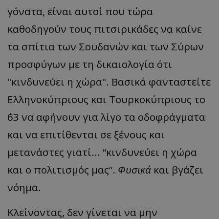
γόνατα, είναι αυτοί που τώρα
καθοδηγούν τους πιτσιρικάδες να καίνε
τα σπίτια των Σουδανών και των Σύρων
προσφύγων με τη δικαιολογία ότι
"κινδυνεύει η χώρα". Βασικά φανταστείτε
Ελληνοκύπριους και Τουρκοκύπριους το
΄63 να αφήνουν για λίγο τα οδοφράγματα
__cf_bm
Cloudflare Inc.
και να επιτίθενται σε ξένους και
.onesignal.com
μετανάστες γιατί... “κινδυνεύει η χώρα
και ο πολιτισμός μας”.
Φυσικά
και βγάζει
νόημα.
Κλείνοντας, δεν γίνεται να μην