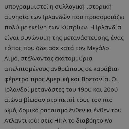
υπογραμμιστεί η συλλογική ιστορική
__cf_bm
Cloudflare Inc.
αμνησία των Ιρλανδών που προσομοιάζει
.twitter.com
πολύ με εκείνη των Κυπρίων. Η Ιρλανδία
είναι συνώνυμη της μετανάστευσης, ένας
τόπος που άδειασε κατά τον Μεγάλο
Λιμό, στέλνοντας εκατομμύρια
απελπισμένους ανθρώπους σε καράβια-
ASP.NET_SessionId
Microsoft Corporation
φέρετρα προς Αμερική και Βρετανία. Οι
lifenewscy.tothemaonline.com
Ιρλανδοί μετανάστες του 19ου και 20ού
αιώνα βίωσαν στο πετσί τους τον πιο
ωμό, δομικό ρατσισμό ένθεν κι ένθεν του
Ατλαντικού: στις ΗΠΑ το διαβόητο
No