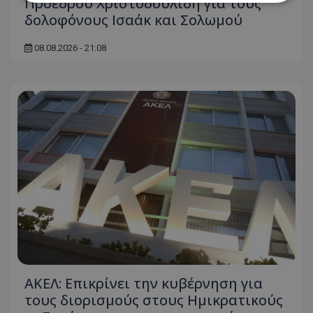
Προεδρου Χριστοδουλίδη για τους
δολοφόνους Ισαάκ και Σολωμού
Απολύτως απαραίτητα
Απόδοσης
08.08.2026 - 21:08
Στόχευσης
Λειτουργικότητας
Μη ταξινομημένα
Τα απολύτως απαραίτητα cookies επιτρέπουν
βασικές λειτουργίες του ιστότοπου, όπως τη
σύνδεση χρήστη και τη διαχείριση λογαριασμού.
Ο ιστότοπος δεν μπορεί να χρησιμοποιηθεί σωστά
χωρίς τα απολύτως απαραίτητα cookies.
Ονοματεπώνυμο
Προμηθευτής
/
Πεδίο
usprivacy
.lifenewscy.tothemaonline.com
ΑΚΕΛ: Επικρίνει την κυβέρνηση για
τους διορισμούς στους Ημικρατικούς