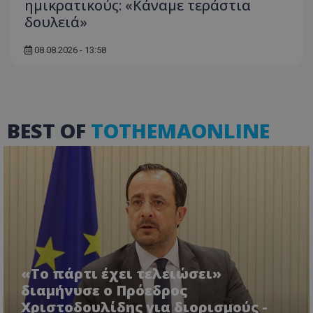
ημικρατικούς: «Κάναμε τεράστια
δουλειά»
08.08.2026 - 13:58
msToken
.tiktok.com
BEST OF
TOTHEMAONLINE
CookieScriptConsent
CookieScript
«Το πάρτι έχει τελειώσει»
www.tothemaonline.com
διαμήνυσε ο Πρόεδρος
Χριστοδουλίδης για διορισμούς -