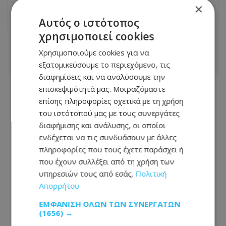
11.06.2026 - 20:34
×
Αυτός ο ιστότοπος
χρησιμοποιεί cookies
ΣΧΕΤΙΚΑ ΑΡΘΡΑ
Χρησιμοποιούμε cookies για να
εξατομικεύσουμε το περιεχόμενο, τις
διαφημίσεις και να αναλύσουμε την
επισκεψιμότητά μας. Μοιραζόμαστε
επίσης πληροφορίες σχετικά με τη χρήση
του ιστότοπού μας με τους συνεργάτες
διαφήμισης και ανάλυσης, οι οποίοι
ενδέχεται να τις συνδυάσουν με άλλες
πληροφορίες που τους έχετε παράσχει ή
που έχουν συλλέξει από τη χρήση των
υπηρεσιών τους από εσάς.
Πολιτική
Απορρήτου
ΕΜΦΆΝΙΣΗ ΌΛΩΝ ΤΩΝ ΣΥΝΕΡΓΑΤΏΝ
(1656) →
«Το πάρτι έχει τελειώσει» διαμήνυσε