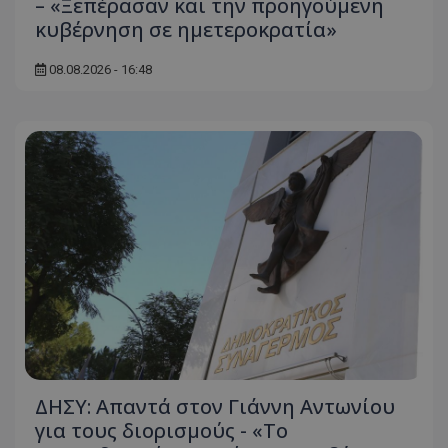
– «Ξεπέρασαν και την προηγούμενη
κυβέρνηση σε ημετεροκρατία»
ASP.NET_SessionId
Microsoft Corporation
themasports.tothemaonline.co
08.08.2026 - 16:48
VISITOR_PRIVACY_METADATA
YouTube
.youtube.com
ΔΗΣΥ: Απαντά στον Γιάννη Αντωνίου
για τους διορισμούς - «Το