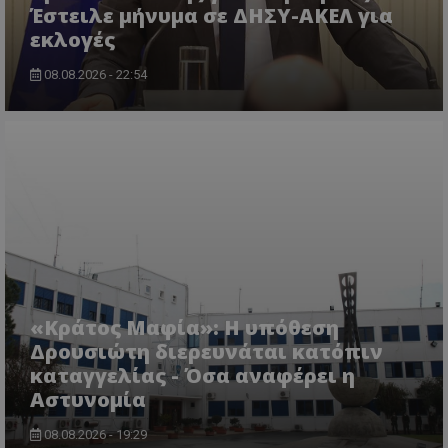
Έστειλε μήνυμα σε ΔΗΣΥ-ΑΚΕΛ για
εκλογές
08.08.2026 - 22:54
usprivacy
.themasports.tothemaonline.co
«Κράτος Μαφία»: Η υπόθεση
Δρουσιώτη διερευνάται κατόπιν
καταγγελίας - Όσα αναφέρει η
Αστυνομία
08.08.2026 - 19:29