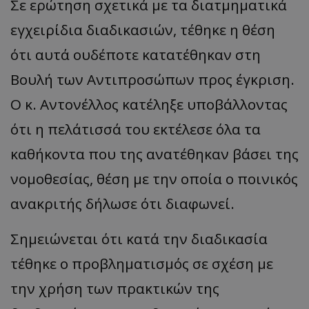
Σε ερώτηση σχετικά με τα διατμηματικά
εγχειρίδια διαδικασιών, τέθηκε η θέση
ότι αυτά ουδέποτε κατατέθηκαν στη
msToken
.tiktok.com
Βουλή των Αντιπροσώπων προς έγκριση.
Ο κ. Αντονέλλος κατέληξε υποβάλλοντας
ότι η πελάτισσά του εκτέλεσε όλα τα
καθήκοντα που της ανατέθηκαν βάσει της
νομοθεσίας, θέση με την οποία ο ποινικός
ανακριτής δήλωσε ότι διαφωνεί.
Σημειώνεται ότι κατά την διαδικασία
τέθηκε ο προβληματισμός σε σχέση με
CookieScriptConsent
CookieScript
www.tothemaonline.com
την χρήση των πρακτικών της