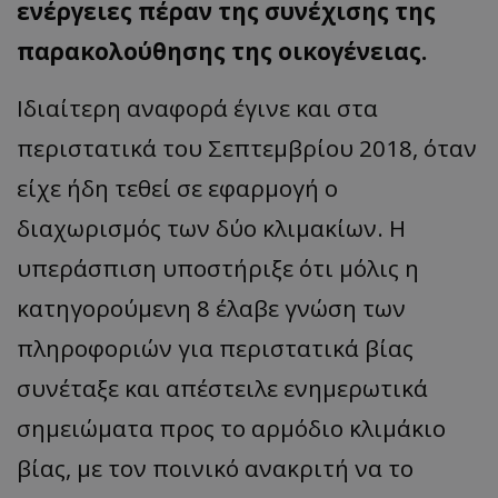
ενέργειες πέραν της συνέχισης της
ASP.NET_SessionId
Microsoft Corporation
themasports.tothemaonline.co
παρακολούθησης της οικογένειας.
Ιδιαίτερη αναφορά έγινε και στα
περιστατικά του Σεπτεμβρίου 2018, όταν
είχε ήδη τεθεί σε εφαρμογή ο
διαχωρισμός των δύο κλιμακίων. Η
υπεράσπιση υποστήριξε ότι μόλις η
κατηγορούμενη 8 έλαβε γνώση των
VISITOR_PRIVACY_METADATA
YouTube
πληροφοριών για περιστατικά βίας
.youtube.com
συνέταξε και απέστειλε ενημερωτικά
σημειώματα προς το αρμόδιο κλιμάκιο
βίας, με τον ποινικό ανακριτή να το