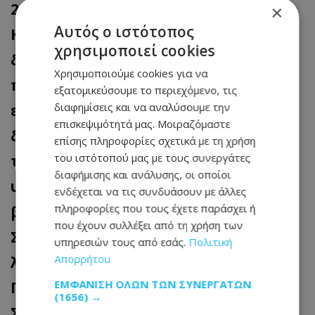
2017. Αναδείχθηκε ότι στις Υπηρεσίες
×
Αυτός ο ιστότοπος
Κοινωνικής Ευημερίας λειτουργούσαν
χρησιμοποιεί cookies
δύο διακριτά κλιμάκια, της
Χρησιμοποιούμε cookies για να
προληπτικής παρέμβασης και της
εξατομικεύσουμε το περιεχόμενο, τις
διαφημίσεις και να αναλύσουμε την
ενδοοικογενειακής βίας, με τον
επισκεψιμότητά μας. Μοιραζόμαστε
διαχωρισμό τους να ολοκληρώνεται
επίσης πληροφορίες σχετικά με τη χρήση
του ιστότοπού μας με τους συνεργάτες
τον Σεπτέμβριο του 2018 και
διαφήμισης και ανάλυσης, οι οποίοι
υποστηρίχθηκε ότι για περιστατικά
ενδέχεται να τις συνδυάσουν με άλλες
πληροφορίες που τους έχετε παράσχει ή
βίας που προέκυπταν μετά τις 13
που έχουν συλλέξει από τη χρήση των
Σεπτεμβρίου 2018 αρμόδιοι ήταν οι
υπηρεσιών τους από εσάς.
Πολιτική
Απορρήτου
λειτουργοί του κλιμακίου βίας του
ΕΜΦΆΝΙΣΗ ΌΛΩΝ ΤΩΝ ΣΥΝΕΡΓΑΤΏΝ
Γραφείου Κοινωνικής Ευημερίας
(1656) →
Στροβόλου.