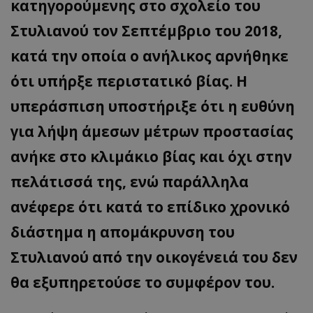
κατηγορούμενης στο σχολείο του
Στυλιανού τον Σεπτέμβριο του 2018,
__cf_bm
Cloudflare Inc.
.twitter.com
κατά την οποία ο ανήλικος αρνήθηκε
ότι υπήρξε περιστατικό βίας. Η
υπεράσπιση υποστήριξε ότι η ευθύνη
για λήψη άμεσων μέτρων προστασίας
ανήκε στο κλιμάκιο βίας και όχι στην
πελάτισσά της, ενώ παράλληλα
ASP.NET_SessionId
Microsoft Corporation
lifenewscy.tothemaonline.com
ανέφερε ότι κατά το επίδικο χρονικό
διάστημα η απομάκρυνση του
Στυλιανού από την οικογένειά του δεν
θα εξυπηρετούσε το συμφέρον του.