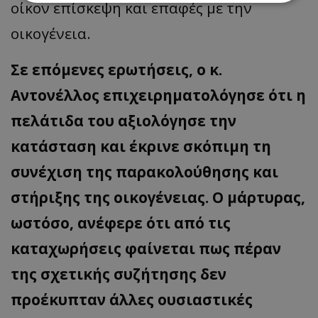
οίκον επίσκεψη και επαφές με την
οικογένεια.
Απολύτως απαραίτητα
Απόδοσης
Στόχευσης
Λειτουργικότητας
Σε επόμενες ερωτήσεις, ο κ.
Μη ταξινομημένα
Αντονέλλος επιχειρηματολόγησε ότι η
Τα απολύτως απαραίτητα cookies επιτρέπουν
βασικές λειτουργίες του ιστότοπου, όπως τη
πελάτιδα του αξιολόγησε την
σύνδεση χρήστη και τη διαχείριση λογαριασμού.
Ο ιστότοπος δεν μπορεί να χρησιμοποιηθεί σωστά
κατάσταση και έκρινε σκόπιμη τη
χωρίς τα απολύτως απαραίτητα cookies.
Ονοματεπώνυμο
Προμηθευτής
/
Πεδίο
συνέχιση της παρακολούθησης και
usprivacy
.lifenewscy.tothemaonline.com
στήριξης της οικογένειας. Ο μάρτυρας,
ωστόσο, ανέφερε ότι από τις
καταχωρήσεις φαίνεται πως πέραν
της σχετικής συζήτησης δεν
προέκυπταν άλλες ουσιαστικές