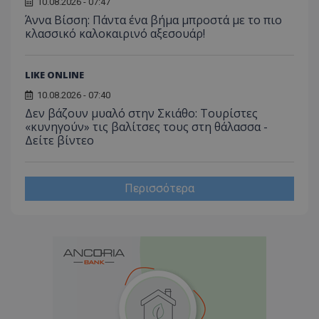
10.08.2026 - 07:47
C
1 μήνας
Αυτό τ
Adform
guest_id
1 χρόνος 1
Αυτό
Twitter Inc.
Άννα Βίσση: Πάντα ένα βήμα μπροστά με το πιο
χρησιμ
.adform.net
μήνας
ρυθμ
.twitter.com
για τον
κλασσικό καλοκαιρινό αξεσουάρ!
το Tw
προσδι
αναγ
συχνότ
να π
επισκέ
τον 
τον τρ
του 
LIKE ONLINE
οποίο 
επισκέπ
10.08.2026 - 07:40
πρόσβα
ιστοσε
Δεν βάζουν μυαλό στην Σκιάθο: Τουρίστες
Συλλέγε
«κυνηγούν» τις βαλίτσες τους στη θάλασσα -
για τις
Δείτε βίντεο
του χρ
ιστοσε
ποιες σ
έχουν 
Περισσότερα
_ga_J7RS52TMNC
.tothemaonline.com
1 χρόνος 1
Αυτό τ
μήνας
χρησιμ
από το
Analyti
διατήρ
κατάσ
περιόδ
σύνδεσ