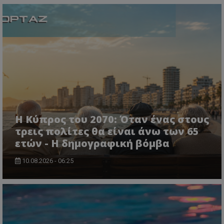
ASP.NET_SessionId
Microsoft Corporation
themasports.tothemaonline.co
Η Κύπρος του 2070: Όταν ένας στους
τρεις πολίτες θα είναι άνω των 65
ετών - Η δημογραφική βόμβα
10.08.2026 - 06:25
VISITOR_PRIVACY_METADATA
YouTube
.youtube.com