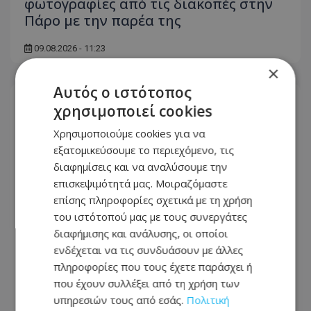
φωτογραφίες από τις διακοπές στην
Πάρο με την παρέα της
09.08.2026 - 11:23
×
Αυτός ο ιστότοπος
χρησιμοποιεί cookies
Χρησιμοποιούμε cookies για να
εξατομικεύσουμε το περιεχόμενο, τις
διαφημίσεις και να αναλύσουμε την
επισκεψιμότητά μας. Μοιραζόμαστε
επίσης πληροφορίες σχετικά με τη χρήση
του ιστότοπού μας με τους συνεργάτες
διαφήμισης και ανάλυσης, οι οποίοι
ενδέχεται να τις συνδυάσουν με άλλες
πληροφορίες που τους έχετε παράσχει ή
Ζώδια: Ο Ερμής αλλάζει τα δεδομένα –
που έχουν συλλέξει από τη χρήση των
Τι φέρνει η σημερινή μέρα για τα 12
υπηρεσιών τους από εσάς.
Πολιτική