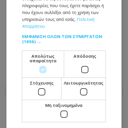
πληροφορίες που τους έχετε παράσχει ή
που έχουν συλλέξει από τη χρήση των
υπηρεσιών τους από εσάς.
Πολιτική
Απορρήτου
ΕΜΦΆΝΙΣΗ ΌΛΩΝ ΤΩΝ ΣΥΝΕΡΓΑΤΏΝ
(1656) →
Το δίλημμα του Τραμπ για το Ιράν:
Απολύτως
Απόδοσης
απαραίτητα
Παραχωρήσεις για να ανοίξει το
Ορμούζ ή συνέχιση του πολέμου
07.08.2026 - 06:35
Στόχευσης
Λειτουργικότητας
Μη ταξινομημένα