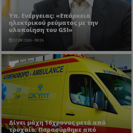
lifenewscy.tothemaonline.com
Υπ. Ενέργειας: «Επάρκεια
ηλεκτρικού ρεύματος με την
υλοποίηση του GSI»
07.08.2026 - 09:26
msToken
.tiktok.com
Δίνει μάχη 16χρονος μετά από
τροχαίο: Παρασύρθηκε από