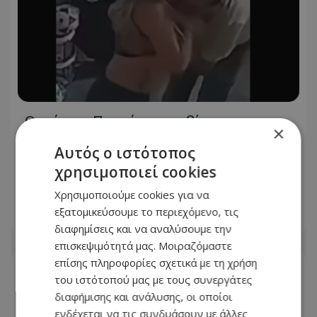
Οργή στο Περού για το βίντεο της
×
σεξουαλικής επίθεσης μαέστρου σε
Αυτός ο ιστότοπος
26χρονη τραγουδίστρια: «Σιγά-σιγά
θα το ξεπεράσεις» της έλεγαν από τη
χρησιμοποιεί cookies
μπάντα της
Χρησιμοποιούμε cookies για να
εξατομικεύσουμε το περιεχόμενο, τις
07.08.2026 - 07:41
διαφημίσεις και να αναλύσουμε την
επισκεψιμότητά μας. Μοιραζόμαστε
επίσης πληροφορίες σχετικά με τη χρήση
του ιστότοπού μας με τους συνεργάτες
διαφήμισης και ανάλυσης, οι οποίοι
ενδέχεται να τις συνδυάσουν με άλλες