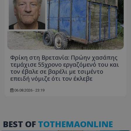
Φρίκη στη Βρετανία: Πρώην χασάπης
ASP.NET_SessionId
Microsoft Corporation
themasports.tothemaonline.co
τεμάχισε 55χρονο εργαζόμενό του και
τον έβαλε σε βαρέλι με τσιμέντο
επειδή νόμιζε ότι τον έκλεβε
06.08.2026 - 23:19
BEST OF
TOTHEMAONLINE