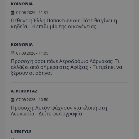
από 
του χρήστη γ
Analyti
ΚΟΙΝΩΝΙΑ
για ν
ανάλυση των
διατήρ
παρα
επιδόσεων.
κατάσ
07.08.2026 - 11:31
προβ
περιόδ
ενσω
Πέθανε η Έλλη Παπαντωνίου: Πότε θα γίνει η
σύνδεσ
βίντε
κηδεία - Η επιθυμία της οικογένειας
C
1 μήνας
Αυτό τ
Adform
guest_id
1 χρόνος 1
Αυτό
Twitter Inc.
χρησιμ
.adform.net
μήνας
ρυθμ
.twitter.com
για τον
το Tw
προσδι
ΚΟΙΝΩΝΙΑ
αναγ
συχνότ
να π
επισκέ
τον 
07.08.2026 - 11:05
τον τρ
του 
οποίο 
Προσοχή όσοι πάνε Αεροδρόμιο Λάρνακας: Τι
επισκέπ
αλλάζει από σήμερα στις Αφίξεις - Τι πρέπει να
πρόσβα
ξέρουν οι οδηγοί
ιστοσε
Συλλέγε
για τις
του χρ
ιστοσε
Α. ΡΕΠΟΡΤΑΖ
ποιες σ
έχουν 
07.08.2026 - 10:50
Προσοχή: Αυτόν ψάχνουν για κλοπή στη
_ga_J7RS52TMNC
.tothemaonline.com
1 χρόνος 1
Αυτό τ
μήνας
χρησιμ
Λευκωσία - Δείτε φωτογραφία
από το
Analyti
διατήρ
κατάσ
LIFESTYLE
περιόδ
σύνδεσ