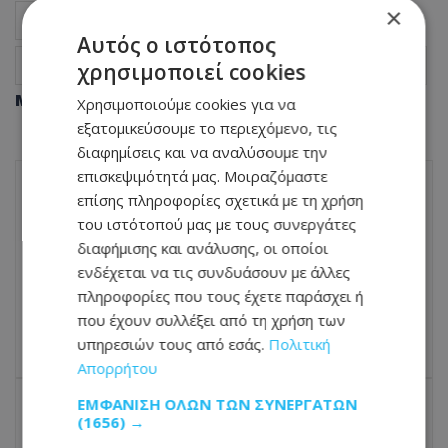
×
«προφητική» ανάρτηση της αστυνομικού
Δράμα
Αυτός ο ιστότοπος
σύζυγός
«Όταν ένας άντρας σφάζει τη γυναίκα του...»
χρησιμοποιεί cookies
Μοιράσου αυτό το άρθρο
Χρησιμοποιούμε cookies για να
εξατομικεύσουμε το περιεχόμενο, τις
διαφημίσεις και να αναλύσουμε την
επισκεψιμότητά μας. Μοιραζόμαστε
επίσης πληροφορίες σχετικά με τη χρήση
ΠΡΟΗΓΟΎΜΕΝΟ ΆΡΘΡΟ
του ιστότοπού μας με τους συνεργάτες
«Δεν θυμόμαστε ποιος έπρεπε να δέσει
διαφήμισης και ανάλυσης, οι οποίοι
το σχοινί»: Οργή στη Βραζιλία για τις
ενδέχεται να τις συνδυάσουν με άλλες
δικαιολογίες μετά τον θάνατο της
21χρονης σε ελεύθερη πτώση
πληροφορίες που τους έχετε παράσχει ή
που έχουν συλλέξει από τη χρήση των
16.06.2026 - 06:57
υπηρεσιών τους από εσάς.
Πολιτική
Απορρήτου
ΕΜΦΆΝΙΣΗ ΌΛΩΝ ΤΩΝ ΣΥΝΕΡΓΑΤΏΝ
(1656) →
ΕΠΌΜΕΝΟ ΆΡΘΡΟ