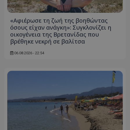
«Αφιέρωσε τη ζωή της βοηθώντας
όσους είχαν ανάγκη»: Συγκλονίζει η
msToken
.tiktok.com
οικογένεια της Βρετανίδας που
βρέθηκε νεκρή σε βαλίτσα
06.08.2026 - 22:54
CookieScriptConsent
CookieScript
www.tothemaonline.com