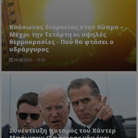
Καύσωνας διαρκείας στην Κύπρο –
Μέχρι την Τετάρτη οι υψηλές
θερμοκρασίες - Πού θα φτάσει ο
υδράργυρος
08.08.2026 - 15:03
Συνέντευξη ποταμός του Χάντερ
Μπάιντεν: Ο πατέρας μου έχει