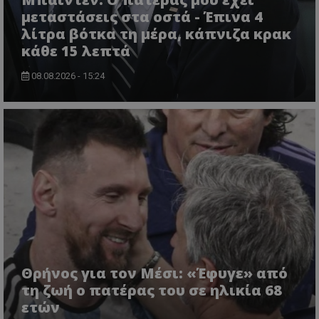
μεταστάσεις στα οστά - Έπινα 4
λίτρα βότκα τη μέρα, κάπνιζα κρακ
κάθε 15 λεπτά
08.08.2026 - 15:24
Θρήνος για τον Μέσι: «Έφυγε» από
τη ζωή ο πατέρας του σε ηλικία 68
ετών