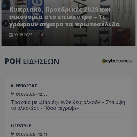
τον 
τον τρ
του 
οποίο 
Κυπριακό, Προεδρικές 2028 και
επισκέπ
οικονομία στο επίκεντρο – Τι
πρόσβα
ιστοσε
γράφουν σήμερα τα πρωτοσέλιδα
Συλλέγε
για τις
του χρ
09.08.2026 - 11:41
ιστοσε
ποιες σ
έχουν 
_ga_J7RS52TMNC
.tothemaonline.com
1 χρόνος 1
Αυτό τ
ΡΟΗ
ΕΙΔΗΣΕΩΝ
μήνας
χρησιμ
από το
Analyti
διατήρ
κατάσ
περιόδ
σύνδεσ
Α. ΡΕΠΟΡΤΑΖ
09.08.2026 - 12:55
Τροχαία με «βαριές» ενδείξεις αλκοόλ – Στα ύψη
το αλκοτέστ - Πόσο «έγραψε»
LIFESTYLE
09.08.2026 - 12:41