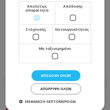
Απολύτως
Απόδοσης
απαραίτητα
Στόχευσης
Λειτουργικότητας
Μη ταξινομημένα
Στη γειτονιά των αγγέλων ο Ανδρέας
Δημητρίου – Πότε θα γίνει η κηδεία –
Δείτε φωτογραφία του
09.08.2026 - 10:17
ΑΠΟΔΟΧΉ ΌΛΩΝ
ΑΠΌΡΡΙΨΗ ΌΛΩΝ
ΕΜΦΆΝΙΣΗ ΛΕΠΤΟΜΕΡΕΙΏΝ