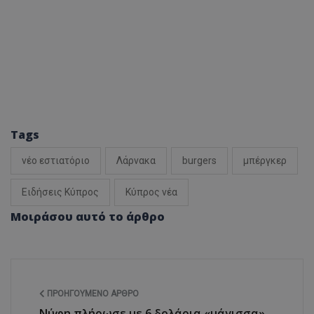
Tags
νέο εστιατόριο
Λάρνακα
burgers
μπέργκερ
Ειδήσεις Κύπρος
Κύπρος νέα
Μοιράσου αυτό το άρθρο
ΠΡΟΗΓΟΎΜΕΝΟ ΆΡΘΡΟ
Νύφη πλήρωσε με 6 δολάρια «μάγισσα»