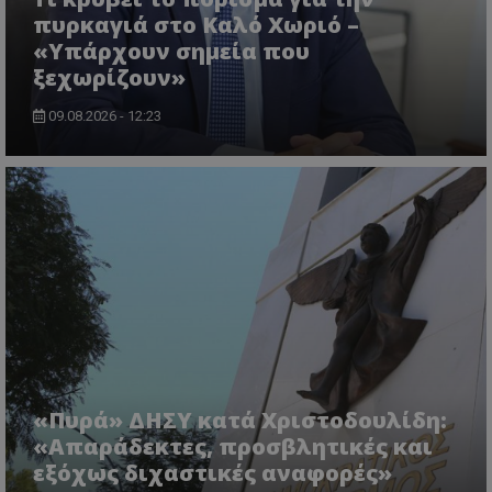
πυρκαγιά στο Καλό Χωριό –
«Υπάρχουν σημεία που
ξεχωρίζουν»
09.08.2026 - 12:23
usprivacy
.themasports.tothemaonline.co
«Πυρά» ΔΗΣΥ κατά Χριστοδουλίδη:
«Απαράδεκτες, προσβλητικές και
εξόχως διχαστικές αναφορές»