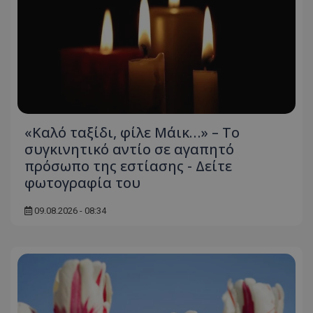
ASP.NET_SessionId
Microsoft Corporation
themasports.tothemaonline.co
«Καλό ταξίδι, φίλε Μάικ…» – Το
συγκινητικό αντίο σε αγαπητό
πρόσωπο της εστίασης - Δείτε
φωτογραφία του
09.08.2026 - 08:34
VISITOR_PRIVACY_METADATA
YouTube
.youtube.com