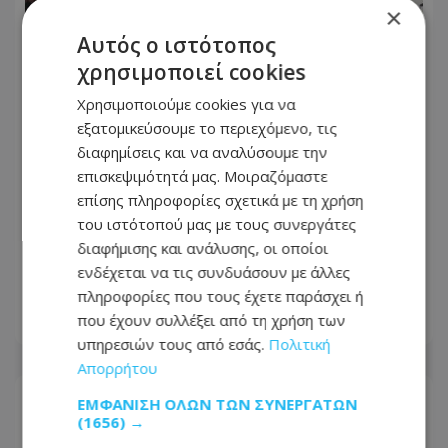
×
Αυτός ο ιστότοπος
χρησιμοποιεί cookies
Χρησιμοποιούμε cookies για να
εξατομικεύσουμε το περιεχόμενο, τις
διαφημίσεις και να αναλύσουμε την
επισκεψιμότητά μας. Μοιραζόμαστε
επίσης πληροφορίες σχετικά με τη χρήση
του ιστότοπού μας με τους συνεργάτες
Κυπριακό, Προεδρικές 2028 και
διαφήμισης και ανάλυσης, οι οποίοι
οικονομία στο επίκεντρο – Τι γράφουν
ενδέχεται να τις συνδυάσουν με άλλες
σήμερα τα πρωτοσέλιδα
πληροφορίες που τους έχετε παράσχει ή
που έχουν συλλέξει από τη χρήση των
09.08.2026 - 11:41
υπηρεσιών τους από εσάς.
Πολιτική
Απορρήτου
ΕΜΦΆΝΙΣΗ ΌΛΩΝ ΤΩΝ ΣΥΝΕΡΓΑΤΏΝ
(1656) →