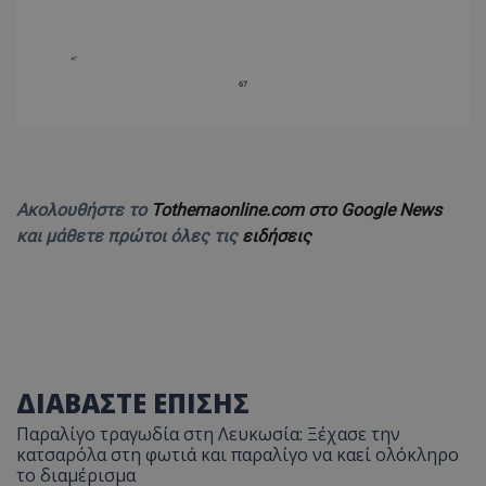
ASP.NET_SessionId
Microsoft Corporation
themasports.tothemaonline.co
Ακολουθήστε το
Tothemaonline.com στο Google News
και μάθετε πρώτοι όλες τις
ειδήσεις
VISITOR_PRIVACY_METADATA
YouTube
.youtube.com
ΔΙΑΒΑΣΤΕ ΕΠΙΣΗΣ
Παραλίγο τραγωδία στη Λευκωσία: Ξέχασε την
κατσαρόλα στη φωτιά και παραλίγο να καεί ολόκληρο
το διαμέρισμα