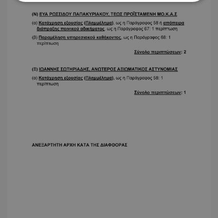
Απολύτως απαραίτητα
Απόδοσης
Στόχευσης
Λειτουργικότητας
Μη ταξινομημένα
Τα απολύτως απαραίτητα cookies επιτρέπουν
βασικές λειτουργίες του ιστότοπου, όπως τη
σύνδεση χρήστη και τη διαχείριση λογαριασμού.
Ο ιστότοπος δεν μπορεί να χρησιμοποιηθεί σωστά
χωρίς τα απολύτως απαραίτητα cookies.
Ονοματεπώνυμο
Προμηθευτής
/
Πεδίο
usprivacy
.lifenewscy.tothemaonline.com