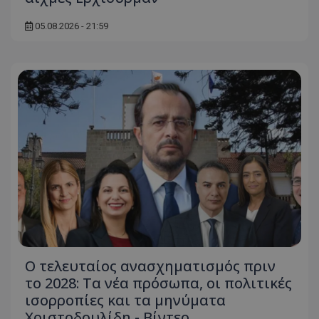
τον 
τον τρ
του 
οποίο 
επισκέπ
05.08.2026 - 21:59
πρόσβα
ιστοσε
Συλλέγε
για τις
του χρ
ιστοσε
ποιες σ
έχουν 
_ga_J7RS52TMNC
.tothemaonline.com
1 χρόνος 1
Αυτό τ
μήνας
χρησιμ
από το
Analyti
διατήρ
κατάσ
περιόδ
σύνδεσ
Ο τελευταίος ανασχηματισμός πριν
το 2028: Τα νέα πρόσωπα, οι πολιτικές
ισορροπίες και τα μηνύματα
Χριστοδουλίδη - Βίντεο