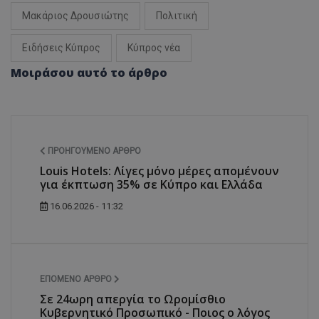
Μακάριος Δρουσιώτης
Πολιτική
Ειδήσεις Κύπρος
Κύπρος νέα
msToken
.tiktok.com
Μοιράσου αυτό το άρθρο
ΠΡΟΗΓΟΎΜΕΝΟ ΆΡΘΡΟ
Louis Hotels: Λίγες μόνο μέρες απομένουν
για έκπτωση 35% σε Κύπρο και Ελλάδα
16.06.2026 - 11:32
CookieScriptConsent
CookieScript
ΕΠΌΜΕΝΟ ΆΡΘΡΟ
www.tothemaonline.com
Σε 24ωρη απεργία το Ωρομίσθιο
Κυβερνητικό Προσωπικό - Ποιος ο λόγος