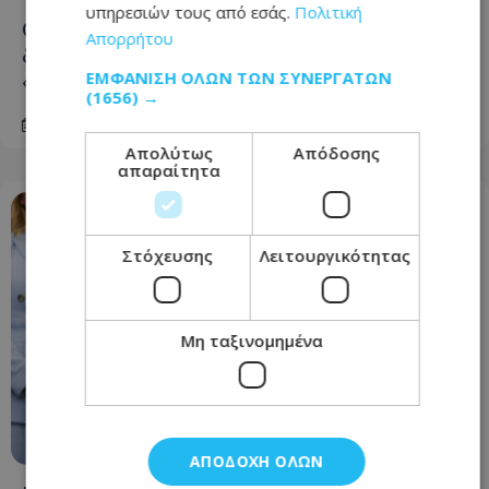
υπηρεσιών τους από εσάς.
Πολιτική
CNNi: Ο στρατηγός του Τραμπ «αναζητά
Απορρήτου
διέξοδο» από τον πόλεμο στο Ιράν -
ΕΜΦΆΝΙΣΗ ΌΛΩΝ ΤΩΝ ΣΥΝΕΡΓΑΤΏΝ
«Μπούμερανγκ η κλιμάκωση»
(1656) →
08.08.2026 - 14:19
Απολύτως
Απόδοσης
απαραίτητα
Στόχευσης
Λειτουργικότητας
Μη ταξινομημένα
ΑΠΟΔΟΧΉ ΌΛΩΝ