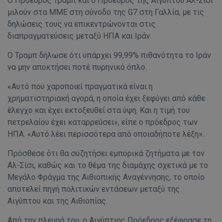
Ο Πρόεδρος Τραμπ και ο Πρόεδρος της Αιγύπτου Αλ-Σίσι
μιλούν στα ΜΜΕ στη σύνοδο της G7 στη Γαλλία, με τις
δηλώσεις τους να επικεντρώνονται στις
διαπραγματεύσεις μεταξύ ΗΠΑ και Ιράν.
Ο Τραμπ δήλωσε ότι υπάρχει 99,99% πιθανότητα το Ιράν
να μην αποκτήσει ποτέ πυρηνικό όπλο.
«Αυτό που χαροποιεί πραγματικά είναι η
χρηματιστηριακή αγορά, η οποία έχει ξεφύγει από κάθε
έλεγχο και έχει εκτοξευθεί στα ύψη. Και η τιμή του
πετρελαίου έχει καταρρεύσει», είπε ο πρόεδρος των
ΗΠΑ. «Αυτό λέει περισσότερα από οποιαδήποτε λέξη».
Πρόσθεσε ότι θα συζητήσει εμπορικά ζητήματα με τον
Αλ-Σίσι, καθώς και το θέμα της διαμάχης σχετικά με το
Μεγάλο Φράγμα της Αιθιοπικής Αναγέννησης, το οποίο
αποτελεί πηγή πολιτικών εντάσεων μεταξύ της
Αιγύπτου και της Αιθιοπίας.
Από την πλευρά του, ο Αιγύπτιος Πρόεδρος εξέφρασε τη