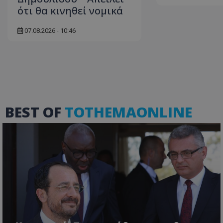
ότι θα κινηθεί νομικά
07.08.2026 - 10:46
ASP.NET_SessionI
BEST OF
TOTHEMAONLINE
msToken
CookieScriptConse