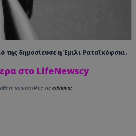
 της δημοσίευσε η Έμιλι Ραταϊκόφσκι.
ερα στο LifeNewscy
μάθετε πρώτοι όλες τις
ειδήσεις