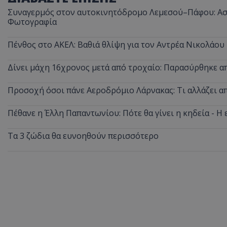
Συναγερμός στον αυτοκινητόδρομο Λεμεσού–Πάφου: Ασυ
Φωτογραφία
Πένθος στο ΑΚΕΛ: Βαθιά θλίψη για τον Αντρέα Νικολάου
Δίνει μάχη 16χρονος μετά από τροχαίο: Παρασύρθηκε 
Προσοχή όσοι πάνε Αεροδρόμιο Λάρνακας: Τι αλλάζει από
Πέθανε η Έλλη Παπαντωνίου: Πότε θα γίνει η κηδεία - Η 
Τα 3 ζώδια θα ευνοηθούν περισσότερο