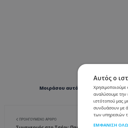
Αυτός ο ισ
Χρησιμοποιούμε c
Μοιράσου αυτό το άρθρο
αναλύσουμε την 
ιστότοπού μας με
συνδυάσουν με ά
των υπηρεσιών τ
ΠΡΟΗΓΟΎΜΕΝΟ ΆΡΘΡΟ
ΕΜΦΆΝΙΣΗ ΌΛ
Συναγερμός στο Τσέρι: Παραδόθηκε στις