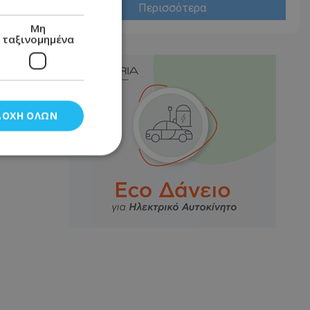
Περισσότερα
Μη
ταξινομημένα
ΔΟΧΉ ΌΛΩΝ
νομημένα
στη και τη
τητα cookies.
αποθηκεύει το
θεσης του χρήστη
 παρακολούθηση και
τα σύμφωνα με τον
ρρήτου των
ειών.