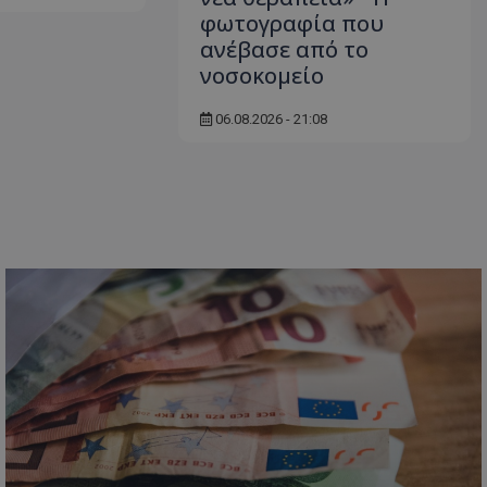
δευτερόλεπτα
για τη διάκρισ
.twitter.com
φωτογραφία που
και ρομπότ. Αυτ
για τον ιστότοπ
ανέβασε από το
κάνει έγκυρες α
τη χρήση του ι
νοσοκομείο
d
συνεδρία
Αυτό το cookie 
Microsoft Corporation
Doubleclick και
lifenewscy.tothemaonline.com
06.08.2026 - 21:08
πληροφορίες σχ
με τον οποίο ο 
χρησιμοποιεί το
τυχόν διαφημίσ
έχει δει ο τελικ
επισκεφθεί τον 
.tiktok.com
1 εβδομάδα 3
Αυτό το cookie 
μέρες
για σκοπούς τα
ασφάλειας, εξα
χρήστες παραμέ
και τα δεδομένα
εξασφαλισμένα
περιηγούνται μ
ιστοσελίδας ή 
τις υπηρεσίες τ
nt
4 εβδομάδες
Αυτό το cookie 
CookieScript
2 μέρες
από την υπηρεσί
www.tothemaonline.com
Script.com για 
προτιμήσεις συ
επισκέπτη Είναι
banner cookie 
να λειτουργεί σ