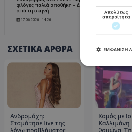
φλόγες παλιά αποθήκη – Δείτε βίντεο
από τη σκηνή
Απολύτως
απαραίτητα
17.06.2026 - 14:26
ΣΧΕΤΙΚΑ ΑΡΘΡΑ
ΕΜΦΆΝΙΣΗ 
Απολύτω
Τα απολύτως απαραί
διαχείριση λογαρια
Ονοματεπώνυμο
usprivacy
Ανδρομάχη:
Χαμός με Ι
Σταμάτησε live της
Καλλιμάνη 
λόγω προβλήματος
θαμώνα: Τη