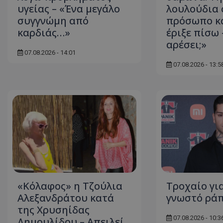
υγείας – «Ένα μεγάλο
λουλούδια 
ASP.NET_SessionI
συγγνώμη από
πρόσωπο κα
καρδιάς…»
έριξε πίσω 
αρέσει;»
07.08.2026 - 14:01
07.08.2026 - 13:5
VISITOR_PRIVACY
__cf_bm
«Κόλαφος» η Τζούλια
Τροχαίο γι
Αλεξανδράτου κατά
γνωστό ράπ
της Χρυσηίδας
__cf_bm
07.08.2026 - 10:3
Δημουλίδου – Απειλεί