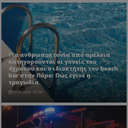
msToken
.tiktok.com
Για ανθρωποκτονία από αμέλεια
κατηγορούνται οι γονείς του
4χρονου και ο ιδιοκτήτης του beach
bar στην Πάρο: Πώς έγινε η
τραγωδία
09.08.2026 - 07:28
CookieScriptConsent
CookieScript
www.tothemaonline.com