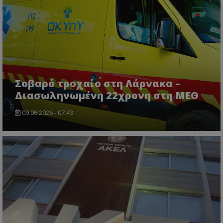
ASP.NET_SessionId
Microsoft Corporation
themasports.tothemaonline.co
Σοβαρό τροχαίο στη Λάρνακα –
Διασωληνωμένη 22χρονη στη ΜΕΘ
09.08.2026 - 07:43
VISITOR_PRIVACY_METADATA
YouTube
.youtube.com