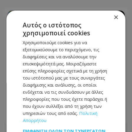
×
Αυτός ο ιστότοπος
χρησιμοποιεί cookies
Χρησιμοποιούμε cookies για να
εξατομικεύσουμε το περιεχόμενο, τις
διαφημίσεις και να αναλύσουμε την
επισκεψιμότητά μας. Μοιραζόμαστε
επίσης πληροφορίες σχετικά με τη χρήση
του ιστότοπού μας με τους συνεργάτες
διαφήμισης και ανάλυσης, οι οποίοι
30 χρόνια αναμονής – Η υπόσχεση του
ενδέχεται να τις συνδυάσουν με άλλες
Προεδρου Χριστοδουλίδη για τους
πληροφορίες που τους έχετε παράσχει ή
δολοφόνους Ισαάκ και Σολωμού
που έχουν συλλέξει από τη χρήση των
υπηρεσιών τους από εσάς.
Πολιτική
08.08.2026 - 21:08
Απορρήτου
ΕΜΦΆΝΙΣΗ ΌΛΩΝ ΤΩΝ ΣΥΝΕΡΓΑΤΏΝ