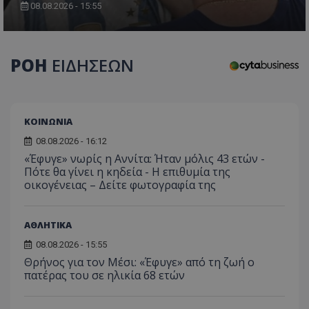
τον 
τον τρ
08.08.2026 - 15:55
του 
οποίο 
επισκέπ
πρόσβα
ιστοσε
Συλλέγε
ΡΟΗ
ΕΙΔΗΣΕΩΝ
για τις
του χρ
ιστοσε
ποιες σ
έχουν 
ΚΟΙΝΩΝΙΑ
_ga_J7RS52TMNC
.tothemaonline.com
1 χρόνος 1
Αυτό τ
μήνας
χρησιμ
08.08.2026 - 16:12
από το
Analyti
«Έφυγε» νωρίς η Αννίτα: Ήταν μόλις 43 ετών -
διατήρ
Πότε θα γίνει η κηδεία - Η επιθυμία της
κατάσ
περιόδ
οικογένειας – Δείτε φωτογραφία της
σύνδεσ
ΑΘΛΗΤΙΚΑ
08.08.2026 - 15:55
Θρήνος για τον Μέσι: «Έφυγε» από τη ζωή ο
πατέρας του σε ηλικία 68 ετών