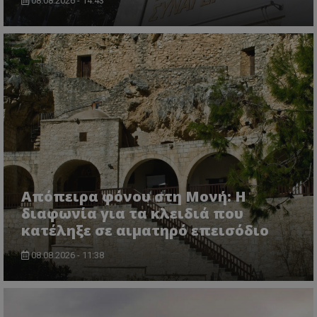
08.08.2026 - 14:43
usprivacy
.themasports.tothemaonline.co
Απόπειρα φόνου στη Μονή: Η
διαφωνία για τα κλειδιά που
κατέληξε σε αιματηρό επεισόδιο
08.08.2026 - 11:38