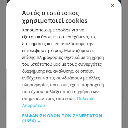
×
Αυτός ο ιστότοπος
χρησιμοποιεί cookies
Χρησιμοποιούμε cookies για να
εξατομικεύσουμε το περιεχόμενο, τις
διαφημίσεις και να αναλύσουμε την
επισκεψιμότητά μας. Μοιραζόμαστε
Δεκαπενταύγουστος με μπλόκα και
επίσης πληροφορίες σχετικά με τη χρήση
αυξημένους ελέγχους – Τι θα ελέγχει η
του ιστότοπού μας με τους συνεργάτες
Αστυνομία
διαφήμισης και ανάλυσης, οι οποίοι
ενδέχεται να τις συνδυάσουν με άλλες
08.08.2026 - 13:18
πληροφορίες που τους έχετε παράσχει ή
που έχουν συλλέξει από τη χρήση των
υπηρεσιών τους από εσάς.
Πολιτική
Απορρήτου
ΕΜΦΆΝΙΣΗ ΌΛΩΝ ΤΩΝ ΣΥΝΕΡΓΑΤΏΝ
(1656) →