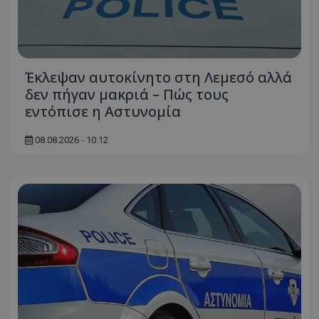
ASP.NET_SessionId
Microsoft Corporation
themasports.tothemaonline.co
Έκλεψαν αυτοκίνητο στη Λεμεσό αλλά
δεν πήγαν μακριά – Πώς τους
εντόπισε η Αστυνομία
08.08.2026 - 10:12
VISITOR_PRIVACY_METADATA
YouTube
.youtube.com