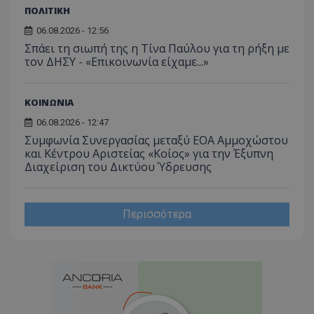
σύνδεσ
βίντε
ΠΟΛΙΤΙΚΗ
C
1 μήνας
Αυτό τ
Adform
guest_id
1 χρόνος 1
Αυτό
Twitter Inc.
06.08.2026 - 12:56
χρησιμ
.adform.net
μήνας
ρυθμ
.twitter.com
για τον
Σπάει τη σιωπή της η Τίνα Παύλου για τη ρήξη με
το Tw
προσδι
αναγ
τον ΔΗΣΥ - «Επικοινωνία είχαμε...»
συχνότ
να π
επισκέ
τον 
τον τρ
του 
οποίο 
ΚΟΙΝΩΝΙΑ
επισκέπ
πρόσβα
ιστοσε
06.08.2026 - 12:47
Συλλέγε
Συμφωνία Συνεργασίας μεταξύ ΕΟΑ Αμμοχώστου
για τις
του χρ
και Κέντρου Αριστείας «Κοίος» για την Έξυπνη
ιστοσε
Διαχείριση του Δικτύου Ύδρευσης
ποιες σ
έχουν 
_ga_J7RS52TMNC
.tothemaonline.com
1 χρόνος 1
Αυτό τ
μήνας
χρησιμ
Περισσότερα
από το
Analyti
διατήρ
κατάσ
περιόδ
σύνδεσ