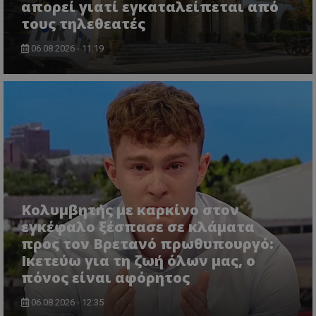
απορεί γιατί εγκαταλείπεται από
τους τηλεθεατές
CookieScriptConsent
CookieScript
www.tothemaonline.com
06.08.2026 - 11:19
Κολυμβητής με καρκίνο στον
usprivacy
.themasports.tothemaonline.co
εγκέφαλο ξέσπασε σε κλάματα
προς τον Βρετανό πρωθυπουργό:
Ικετεύω για τη ζωή όλων μας, ο
πόνος είναι αφόρητος
06.08.2026 - 12:35