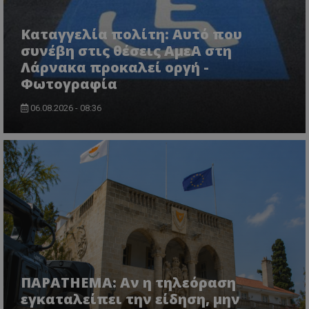
Καταγγελία πολίτη: Αυτό που
συνέβη στις θέσεις ΑμεΑ στη
Λάρνακα προκαλεί οργή -
Φωτογραφία
06.08.2026 - 08:36
msToken
.tiktok.com
ΠΑΡΑTHEMA: Αν η τηλεόραση
εγκαταλείπει την είδηση, μην