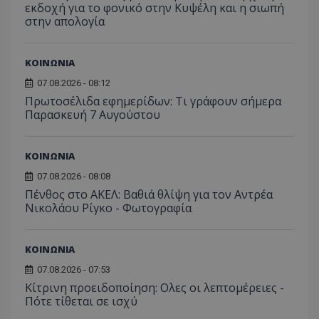
ιστοσε
εκδοχή για το φονικό στην Κυψέλη και η σιωπή
Συλλέγε
στην απολογία
για τις
του χρ
ιστοσε
ποιες σ
ΚΟΙΝΩΝΙΑ
έχουν 
_ga_J7RS52TMNC
.tothemaonline.com
1 χρόνος 1
Αυτό τ
07.08.2026 - 08:12
μήνας
χρησιμ
Πρωτοσέλιδα εφημερίδων: Τι γράφουν σήμερα
από το
Παρασκευή 7 Αυγούστου
Analyti
διατήρ
κατάσ
περιόδ
σύνδεσ
ΚΟΙΝΩΝΙΑ
07.08.2026 - 08:08
Πένθος στο ΑΚΕΛ: Βαθιά θλίψη για τον Αντρέα
Νικολάου Ρίγκο - Φωτογραφία
ΚΟΙΝΩΝΙΑ
07.08.2026 - 07:53
Κίτρινη προειδοποίηση: Ολες οι λεπτομέρειες -
Πότε τίθεται σε ισχύ