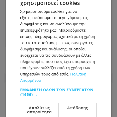
χρησιμοποιεί cookies
Χρησιμοποιούμε cookies για να
εξατομικεύσουμε το περιεχόμενο, τις
διαφημίσεις και να αναλύσουμε την
επισκεψιμότητά μας. Μοιραζόμαστε
επίσης πληροφορίες σχετικά με τη χρήση
Πώς έγινε η τραγωδία με την νεκρή
του ιστότοπού μας με τους συνεργάτες
μητέρα στην Ελλάδα: Βούτηξε για να
διαφήμισης και ανάλυσης, οι οποίοι
βοηθήσει τη φίλη της και πνίγηκε, τα
ενδέχεται να τις συνδυάσουν με άλλες
παιδιά φώναζαν για βοήθεια
πληροφορίες που τους έχετε παράσχει ή
που έχουν συλλέξει από τη χρήση των
06.08.2026 - 21:41
υπηρεσιών τους από εσάς.
Πολιτική
Απορρήτου
ΕΜΦΆΝΙΣΗ ΌΛΩΝ ΤΩΝ ΣΥΝΕΡΓΑΤΏΝ
(1656) →
Απολύτως
Απόδοσης
απαραίτητα