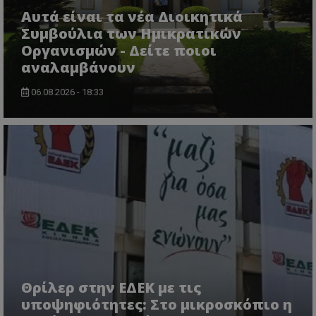
Αυτά είναι τα νέα Διοικητικά
Συμβούλια των Ημικρατικών
Οργανισμών - Δείτε ποιοι
αναλαμβάνουν
06.08.2026 - 18:33
ASP.NET_SessionId
Microsoft Corporation
lifenewscy.tothemaonline.com
Θρίλερ στην ΕΔΕΚ με τις
υποψηφιότητες: Στο μικροσκόπιο η