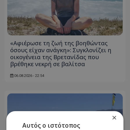
«Αφιέρωσε τη ζωή της βοηθώντας
όσους είχαν ανάγκη»: Συγκλονίζει η
οικογένεια της Βρετανίδας που
βρέθηκε νεκρή σε βαλίτσα
06.08.2026 - 22:54
×
Αυτός ο ιστότοπος