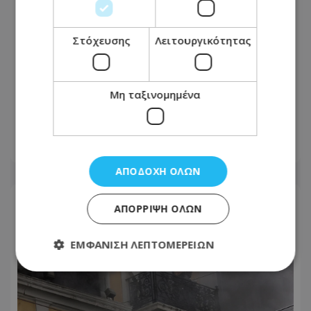
Στόχευσης
Λειτουργικότητας
Μη ταξινομημένα
Το εξωτικό φρούτο που καλλιεργείται
μόνο σε ένα ελληνικό νησί
06.08.2026 - 11:36
ΑΠΟΔΟΧΉ ΌΛΩΝ
ΑΠΌΡΡΙΨΗ ΌΛΩΝ
ΕΜΦΆΝΙΣΗ ΛΕΠΤΟΜΕΡΕΙΏΝ
Απολύτως απαραίτητα
Απόδοσης