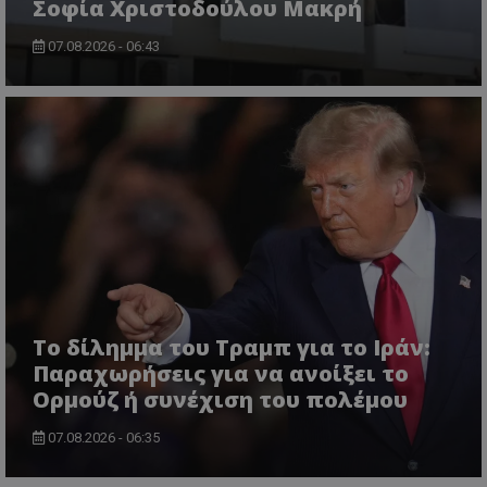
Σοφία Χριστοδούλου Μακρή
msToken
.tiktok.com
07.08.2026 - 06:43
Το δίλημμα του Τραμπ για το Ιράν:
CookieScriptConsent
CookieScript
www.tothemaonline.com
Παραχωρήσεις για να ανοίξει το
Ορμούζ ή συνέχιση του πολέμου
07.08.2026 - 06:35