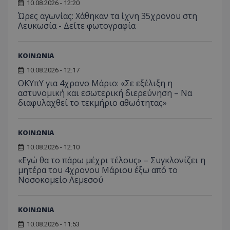
10.08.2026 - 12:20
για τις
Ώρες αγωνίας: Χάθηκαν τα ίχνη 35χρονου στη
του χρ
ιστοσε
Λευκωσία - Δείτε φωτογραφία
ποιες σ
έχουν 
_ga_J7RS52TMNC
.tothemaonline.com
1 χρόνος 1
Αυτό τ
ΚΟΙΝΩΝΙΑ
μήνας
χρησιμ
από το
10.08.2026 - 12:17
Analyti
διατήρ
ΟΚΥπΥ για 4χρονο Μάριο: «Σε εξέλιξη η
κατάσ
αστυνομική και εσωτερική διερεύνηση – Να
περιόδ
διαφυλαχθεί το τεκμήριο αθωότητας»
σύνδεσ
ΚΟΙΝΩΝΙΑ
10.08.2026 - 12:10
«Εγώ θα το πάρω μέχρι τέλους» – Συγκλονίζει η
μητέρα του 4χρονου Μάριου έξω από το
Νοσοκομείο Λεμεσού
ΚΟΙΝΩΝΙΑ
10.08.2026 - 11:53