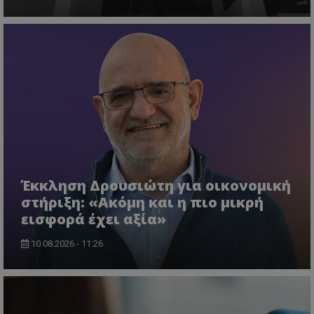
msToken
.tiktok.com
Έκκληση Δρουσιώτη για οικονομική
στήριξη: «Ακόμη και η πιο μικρή
CookieScriptConsent
CookieScript
εισφορά έχει αξία»
www.tothemaonline.com
10.08.2026 - 11:26