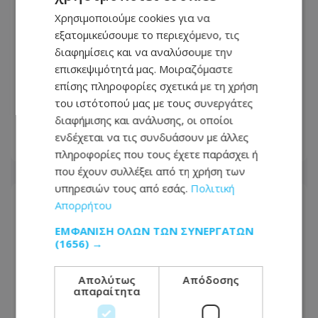
Χρησιμοποιούμε cookies για να
εξατομικεύσουμε το περιεχόμενο, τις
διαφημίσεις και να αναλύσουμε την
Τραγωδία στην Ξυλοφάγου:
επισκεψιμότητά μας. Μοιραζόμαστε
Παραμένει υπό κράτηση ο πατέρας
επίσης πληροφορίες σχετικά με τη χρήση
των δύο παιδιών – Απορρίφθηκε το
του ιστότοπού μας με τους συνεργάτες
αίτημα για εγγύηση
διαφήμισης και ανάλυσης, οι οποίοι
ενδέχεται να τις συνδυάσουν με άλλες
10.08.2026 - 09:41
πληροφορίες που τους έχετε παράσχει ή
που έχουν συλλέξει από τη χρήση των
υπηρεσιών τους από εσάς.
Πολιτική
Απορρήτου
ΕΜΦΆΝΙΣΗ ΌΛΩΝ ΤΩΝ ΣΥΝΕΡΓΑΤΏΝ
(1656) →
Απολύτως
Απόδοσης
απαραίτητα