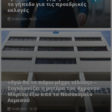
το γήπεδο για τις προεδρικές
εκλογές
10.08.2026 - 06:22
ASP.NET_SessionId
Microsoft Corporation
lifenewscy.tothemaonline.com
«Εγώ θα το πάρω μέχρι τέλους» –
Συγκλονίζει η μητέρα του 4χρονου
Μάριου έξω από το Νοσοκομείο
Λεμεσού
10.08.2026 - 12:10