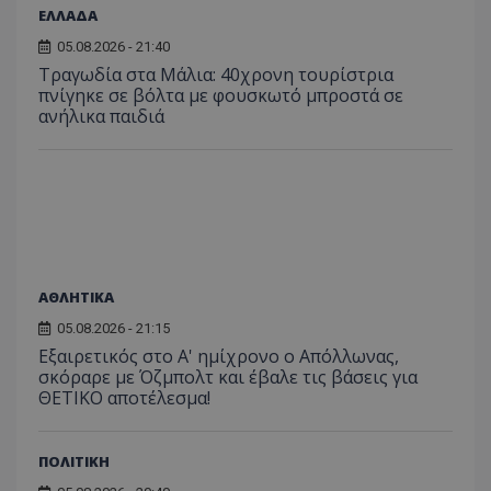
ΕΛΛΑΔΑ
ιστοσε
Συλλέγε
για τις
05.08.2026 - 21:40
του χρ
Τραγωδία στα Μάλια: 40χρονη τουρίστρια
ιστοσε
ποιες σ
πνίγηκε σε βόλτα με φουσκωτό μπροστά σε
έχουν 
ανήλικα παιδιά
_ga_J7RS52TMNC
.tothemaonline.com
1 χρόνος 1
Αυτό τ
μήνας
χρησιμ
από το
Analyti
διατήρ
κατάσ
περιόδ
σύνδεσ
ΑΘΛΗΤΙΚΑ
05.08.2026 - 21:15
Εξαιρετικός στο Α' ημίχρονο ο Απόλλωνας,
σκόραρε με Όζμπολτ και έβαλε τις βάσεις για
ΘΕΤΙΚΟ αποτέλεσμα!
ΠΟΛΙΤΙΚΗ