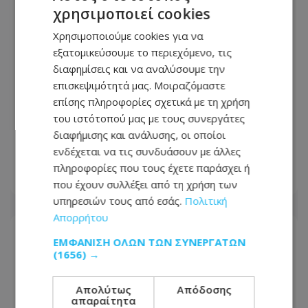
χρησιμοποιεί cookies
Χρησιμοποιούμε cookies για να
εξατομικεύσουμε το περιεχόμενο, τις
διαφημίσεις και να αναλύσουμε την
επισκεψιμότητά μας. Μοιραζόμαστε
επίσης πληροφορίες σχετικά με τη χρήση
Προσοχή: Αυτόν ψάχνουν για κλοπή
του ιστότοπού μας με τους συνεργάτες
αυτοκινήτου στη Λεμεσό - Δείτε
διαφήμισης και ανάλυσης, οι οποίοι
φωτογραφία
ενδέχεται να τις συνδυάσουν με άλλες
πληροφορίες που τους έχετε παράσχει ή
05.08.2026 - 14:36
που έχουν συλλέξει από τη χρήση των
υπηρεσιών τους από εσάς.
Πολιτική
Απορρήτου
ΕΜΦΆΝΙΣΗ ΌΛΩΝ ΤΩΝ ΣΥΝΕΡΓΑΤΏΝ
(1656) →
Απολύτως
Απόδοσης
απαραίτητα