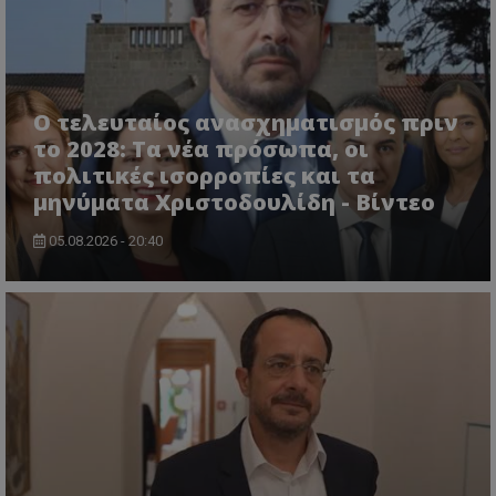
Ο τελευταίος ανασχηματισμός πριν
το 2028: Τα νέα πρόσωπα, οι
πολιτικές ισορροπίες και τα
μηνύματα Χριστοδουλίδη - Βίντεο
05.08.2026 - 20:40
VISITOR_PRIVACY_METADATA
YouTube
.youtube.com