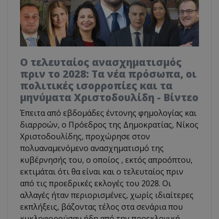
Ο τελευταίος ανασχηματισμός
πριν το 2028: Τα νέα πρόσωπα, οι
πολιτικές ισορροπίες και τα
μηνύματα Χριστοδουλίδη - Βίντεο
Έπειτα από εβδομάδες έντονης φημολογίας και
διαρροών, ο Πρόεδρος της Δημοκρατίας, Νίκος
Χριστοδουλίδης, προχώρησε στον
πολυαναμενόμενο ανασχηματισμό της
κυβέρνησής του, ο οποίος , εκτός απροόπτου,
εκτιμάται ότι θα είναι και ο τελευταίος πριν
από τις προεδρικές εκλογές του 2028. Οι
αλλαγές ήταν περιορισμένες, χωρίς ιδιαίτερες
εκπλήξεις, βάζοντας τέλος στα σενάρια που
κυκλοφορούσαν ήδη από την προεκλογική