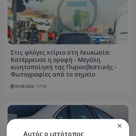
Στις φλόγες κτίριο στη Λευκωσία:
Κατέρρευσε η οροφή - Μεγάλη
κινητοποίηση της Πυροσβεστικής -
Φωτογραφίες από το σημείο
05.08.2026 - 17:10
×
Αυτός ο ιστότοπος