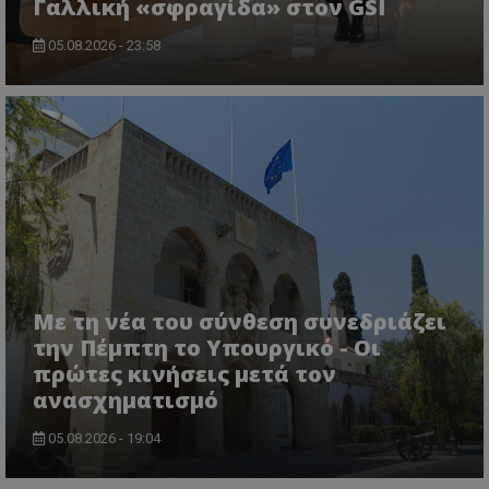
Γαλλική «σφραγίδα» στον GSI
.twitter.com
05.08.2026 - 23:58
ASP.NET_SessionId
Microsoft Corporation
lifenewscy.tothemaonline.com
Με τη νέα του σύνθεση συνεδριάζει
την Πέμπτη το Υπουργικό - Οι
πρώτες κινήσεις μετά τον
ανασχηματισμό
05.08.2026 - 19:04