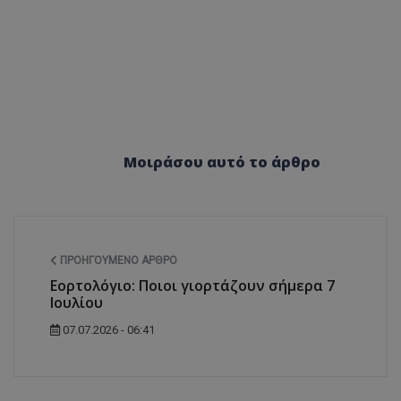
ASP.NET_SessionI
Μοιράσου αυτό το άρθρο
msToken
ΠΡΟΗΓΟΎΜΕΝΟ ΆΡΘΡΟ
Εορτολόγιο: Ποιοι γιορτάζουν σήμερα 7
Ιουλίου
CookieScriptConse
07.07.2026 - 06:41