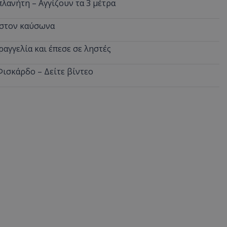
πλανήτη – Αγγίζουν τα 3 μέτρα
d
συνεδρία
Αυτό το cookie 
Microsoft Corporation
Doubleclick και
themasports.tothemaonline.com
α στον καύσωνα
πληροφορίες σχ
με τον οποίο ο 
χρησιμοποιεί το
ραγγελία και έπεσε σε ληστές
τυχόν διαφημίσ
έχει δει ο τελικ
επισκεφθεί τον 
Φισκάρδο – Δείτε βίντεο
_METADATA
5 μήνες 4
Αυτό το cookie 
YouTube
εβδομάδες
για να αποθηκεύ
.youtube.com
συγκατάθεση το
επιλογές απορρ
αλληλεπίδρασή 
ιστοσελίδα. Κα
σχετικά με τη 
επισκέπτη σχετι
πολιτικές και ρ
απορρήτου, εξα
οι προτιμήσεις 
μελλοντικές συν
29 λεπτά 58
Αυτό το cookie 
Cloudflare Inc.
δευτερόλεπτα
για τη διάκρισ
.onesignal.com
και ρομπότ. Αυτ
για τον ιστότοπ
κάνει έγκυρες α
τη χρήση του ι
29 λεπτά 59
Αυτό το cookie 
Cloudflare Inc.