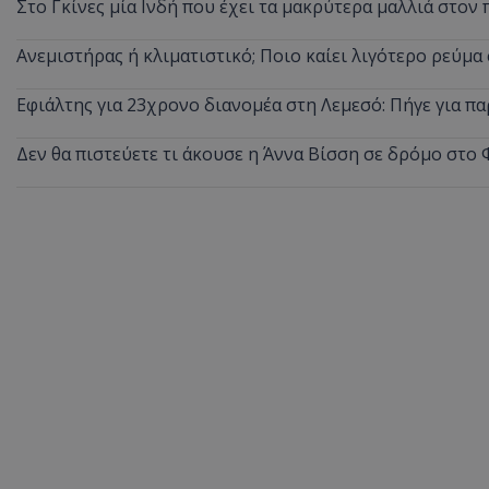
Στο Γκίνες μία Ινδή που έχει τα μακρύτερα μαλλιά στον 
ASP.NET_SessionI
Ανεμιστήρας ή κλιματιστικό; Ποιο καίει λιγότερο ρεύμ
Εφιάλτης για 23χρονο διανομέα στη Λεμεσό: Πήγε για πα
Δεν θα πιστεύετε τι άκουσε η Άννα Βίσση σε δρόμο στο 
VISITOR_PRIVACY
__cf_bm
__cf_bm