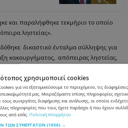
ηκε και παραλήφθηκε τεκμήριο το οποίο
πόπειρα ληστείας».
κδόθηκε δικαστικό ένταλμα σύλληψης για
αξη κακουργήματος, απόπειρας ληστείας,
ίθεσης με πρόκληση πραγματικής
τότοπος χρησιμοποιεί cookies
έγερση τρόμου και συνελήφθη».
ookies για να εξατομικεύσουμε το περιεχόμενο, τις διαφημίσεις
αταζητείται ακόμη ένα πρόσωπο, εναντίον
επισκεψιμότητά μας. Μοιραζόμαστε επίσης πληροφορίες σχετικά
 τους συνεργάτες διαφήμισης και ανάλυσης, οι οποίοι ενδέχετα
ύλληψης για τα αναφερόμενα αδικήματα».
λλες πληροφορίες που τους έχετε παράσχει ή που έχουν συλλέξ
ους από εσάς.
Πολιτική Απορρήτου
ήμερα ενώπιον του Επαρχιακού
ΩΝ ΤΩΝ ΣΥΝΕΡΓΑΤΏΝ
(1656) →
ατος κράτησης του.