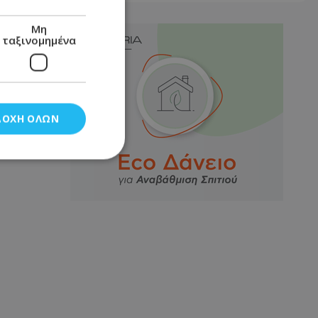
Μη
ταξινομημένα
ΔΟΧΉ ΌΛΩΝ
νομημένα
στη και τη
τητα cookies.
αποθηκεύει το
θεσης του χρήστη
 παρακολούθηση και
τα σύμφωνα με τον
ρρήτου των
ειών.