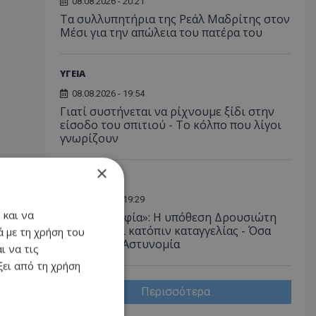
08.08.2026 - 20:21
Τα συλλυπητήρια της Ρεάλ Μαδρίτης στον
Μέσι για την απώλεια του πατέρα του
ΥΓΕΙΑ
08.08.2026 - 19:54
Γιατί συστήνεται να ρίχνουμε ξίδι στην
είσοδο του σπιτιού - Το κόλπο που λίγοι
γνωρίζουν
×
Α. ΡΕΠΟΡΤΑΖ
08.08.2026 - 19:29
 και να
«Κράτος Μαφία»: Η υπόθεση Δρουσιώτη
διερευνάται κατόπιν καταγγελίας - Όσα
 με τη χρήση του
αναφέρει η Αστυνομία
ι να τις
ει από τη χρήση
Περισσότερα