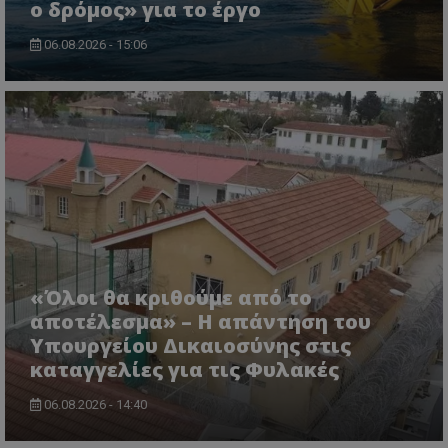
ο δρόμος» για το έργο
06.08.2026 - 15:06
CookieScriptConsent
CookieScript
www.tothemaonline.com
«Όλοι θα κριθούμε από το
αποτέλεσμα» – Η απάντηση του
Υπουργείου Δικαιοσύνης στις
usprivacy
.themasports.tothemaonline.co
καταγγελίες για τις Φυλακές
06.08.2026 - 14:40