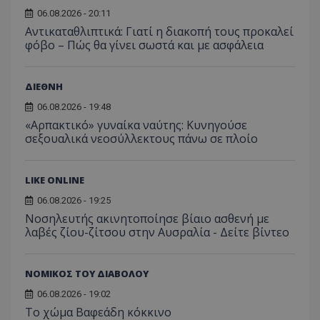
για ν
ανάλυση των
διατήρ
06.08.2026 - 20:11
παρα
επιδόσεων.
κατάσ
προβ
Αντικαταθλιπτικά: Γιατί η διακοπή τους προκαλεί
περιόδ
ενσω
σύνδεσ
φόβο – Πώς θα γίνει σωστά και με ασφάλεια
βίντε
C
1 μήνας
Αυτό τ
Adform
guest_id
1 χρόνος 1
Αυτό
Twitter Inc.
χρησιμ
.adform.net
μήνας
ρυθμ
.twitter.com
για τον
το Tw
ΔΙΕΘΝΗ
προσδι
αναγ
συχνότ
να π
06.08.2026 - 19:48
επισκέ
τον 
τον τρ
«Αρπακτικό» γυναίκα ναύτης: Κυνηγούσε
του 
οποίο 
σεξουαλικά νεοσύλλεκτους πάνω σε πλοίο
επισκέπ
πρόσβα
ιστοσε
Συλλέγε
LIKE ONLINE
για τις
του χρ
ιστοσε
06.08.2026 - 19:25
ποιες σ
Νοσηλευτής ακινητοποίησε βίαιο ασθενή με
έχουν 
λαβές ζίου-ζίτσου στην Αυσραλία - Δείτε βίντεο
_ga_J7RS52TMNC
.tothemaonline.com
1 χρόνος 1
Αυτό τ
μήνας
χρησιμ
από το
Analyti
ΝΟΜΙΚΟΣ ΤΟΥ ΔΙΑΒΟΛΟΥ
διατήρ
κατάσ
06.08.2026 - 19:02
περιόδ
Το χώμα Βαφεάδη κόκκινο
σύνδεσ