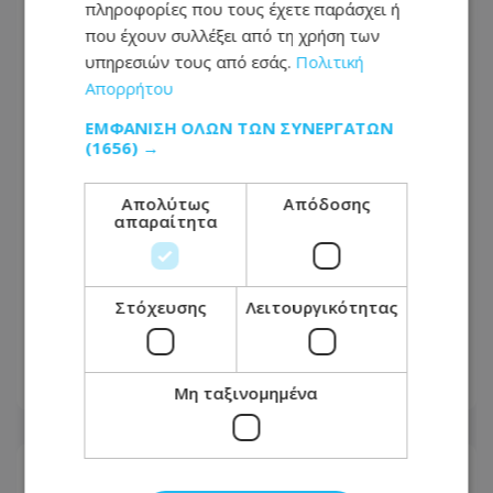
πληροφορίες που τους έχετε παράσχει ή
που έχουν συλλέξει από τη χρήση των
υπηρεσιών τους από εσάς.
Πολιτική
Απορρήτου
ΕΜΦΆΝΙΣΗ ΌΛΩΝ ΤΩΝ ΣΥΝΕΡΓΑΤΏΝ
(1656) →
Απολύτως
Απόδοσης
απαραίτητα
«Νόμιζα ότι έφταιγε το πολύ
περπάτημα» - Η διάγνωση με ALS που
Στόχευσης
Λειτουργικότητας
άλλαξε τη ζωή μιας 40χρονης
νοσηλεύτριας
05.08.2026 - 07:53
Μη ταξινομημένα