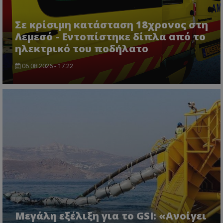
Σε κρίσιμη κατάσταση 18χρονος στη
Λεμεσό - Εντοπίστηκε δίπλα από το
ηλεκτρικό του ποδήλατο
06.08.2026 - 17:22
msToken
.tiktok.com
Μεγάλη εξέλιξη για το GSI: «Ανοίγει