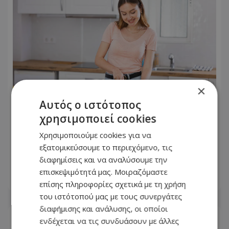
×
Αυτός ο ιστότοπος
χρησιμοποιεί cookies
Θυρεοειδής: Τι να τρώτε και τι να
αποφεύγετε – Τα τρόφιμα και τα
Χρησιμοποιούμε cookies για να
συμπληρώματα που χρειάζονται
εξατομικεύσουμε το περιεχόμενο, τις
προσοχή
διαφημίσεις και να αναλύσουμε την
επισκεψιμότητά μας. Μοιραζόμαστε
05.08.2026 - 12:09
επίσης πληροφορίες σχετικά με τη χρήση
του ιστότοπού μας με τους συνεργάτες
διαφήμισης και ανάλυσης, οι οποίοι
ενδέχεται να τις συνδυάσουν με άλλες