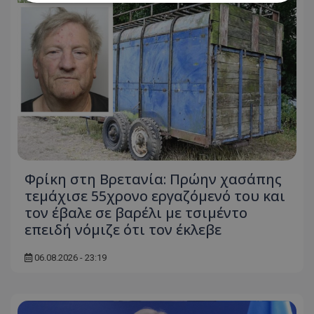
Απολύτως απαραίτητα
Απόδοσης
Στόχευσης
Λειτουργικότητας
Μη ταξινομημένα
Τα απολύτως απαραίτητα cookies επιτρέπουν
βασικές λειτουργίες του ιστότοπου, όπως τη
σύνδεση χρήστη και τη διαχείριση λογαριασμού.
Ο ιστότοπος δεν μπορεί να χρησιμοποιηθεί σωστά
χωρίς τα απολύτως απαραίτητα cookies.
Ονοματεπώνυμο
Προμηθευτής
/
Πεδίο
Φρίκη στη Βρετανία: Πρώην χασάπης
usprivacy
.lifenewscy.tothemaonline.com
τεμάχισε 55χρονο εργαζόμενό του και
τον έβαλε σε βαρέλι με τσιμέντο
επειδή νόμιζε ότι τον έκλεβε
06.08.2026 - 23:19