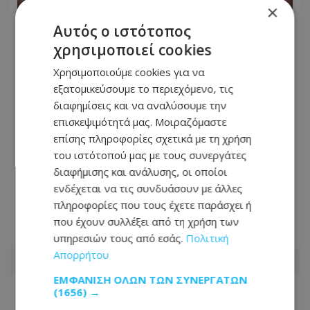
×
Αυτός ο ιστότοπος
χρησιμοποιεί cookies
Χρησιμοποιούμε cookies για να
εξατομικεύσουμε το περιεχόμενο, τις
διαφημίσεις και να αναλύσουμε την
επισκεψιμότητά μας. Μοιραζόμαστε
επίσης πληροφορίες σχετικά με τη χρήση
του ιστότοπού μας με τους συνεργάτες
διαφήμισης και ανάλυσης, οι οποίοι
Το δίλημμα του Τραμπ για το Ιράν:
ενδέχεται να τις συνδυάσουν με άλλες
Παραχωρήσεις για να ανοίξει το
πληροφορίες που τους έχετε παράσχει ή
Ορμούζ ή συνέχιση του πολέμου
που έχουν συλλέξει από τη χρήση των
υπηρεσιών τους από εσάς.
Πολιτική
07.08.2026 - 06:35
Απορρήτου
ΕΜΦΆΝΙΣΗ ΌΛΩΝ ΤΩΝ ΣΥΝΕΡΓΑΤΏΝ
(1656) →