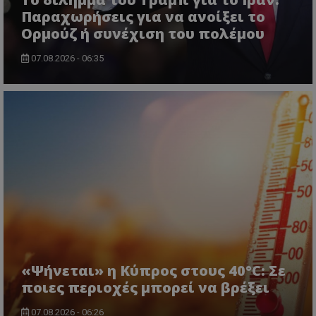
Παραχωρήσεις για να ανοίξει το
Ορμούζ ή συνέχιση του πολέμου
07.08.2026 - 06:35
usprivacy
.themasports.tothemaonline.co
«Ψήνεται» η Κύπρος στους 40°C: Σε
ποιες περιοχές μπορεί να βρέξει
07.08.2026 - 06:26