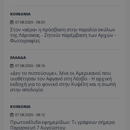
τον 
τον τρ
του 
οποίο 
επισκέπ
ΚΟΙΝΩΝΙΑ
πρόσβα
ιστοσε
07.08.2026 - 08:33
Συλλέγε
για τις
Στον «αέρα» η πρόσβαση στην παραλία σκύλων
του χρ
της Λάρνακας - Ζητούν παρέμβαση των Αρχών -
ιστοσε
ποιες σ
Φωτογραφίες
έχουν 
_ga_J7RS52TMNC
.tothemaonline.com
1 χρόνος 1
Αυτό τ
μήνας
χρησιμ
ΕΛΛΑΔΑ
από το
Analyti
07.08.2026 - 08:16
διατήρ
κατάσ
«Δεν το πιστεύουμε», λένε οι Αμερικανοί που
περιόδ
υιοθέτησαν τον Αφγανό στη Λέσβο - Η αρχική
σύνδεσ
εκδοχή για το φονικό στην Κυψέλη και η σιωπή
στην απολογία
ΚΟΙΝΩΝΙΑ
07.08.2026 - 08:12
Πρωτοσέλιδα εφημερίδων: Τι γράφουν σήμερα
Παρασκευή 7 Αυγούστου