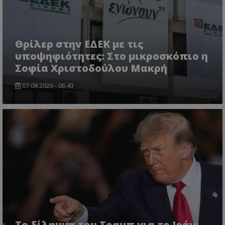
Θρίλερ στην ΕΔΕΚ με τις
msToken
.tiktok.com
υποψηφιότητες: Στο μικροσκόπιο η
Σοφία Χριστοδούλου Μακρή
07.08.2026 - 06:43
CookieScriptConsent
CookieScript
www.tothemaonline.com
Το δίλημμα του Τραμπ για το Ιράν: