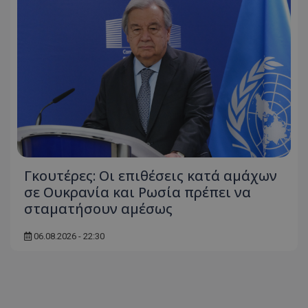
ASP.NET_SessionId
Microsoft Corporation
themasports.tothemaonline.co
Γκουτέρες: Οι επιθέσεις κατά αμάχων
σε Ουκρανία και Ρωσία πρέπει να
σταματήσουν αμέσως
VISITOR_PRIVACY_METADATA
YouTube
.youtube.com
06.08.2026 - 22:30