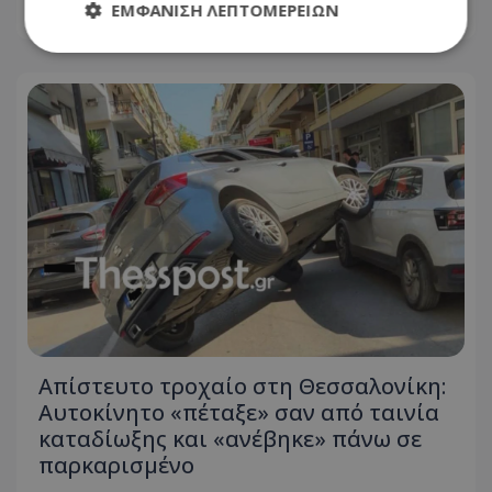
ΕΜΦΆΝΙΣΗ ΛΕΠΤΟΜΕΡΕΙΏΝ
05.08.2026 - 21:40
Απολύτως απαραίτητα
Απόδοσης
Στόχευσης
Λειτουργικότητας
Μη ταξινομημένα
Τα απολύτως απαραίτητα cookies επιτρέπουν
βασικές λειτουργίες του ιστότοπου, όπως τη
σύνδεση χρήστη και τη διαχείριση λογαριασμού.
Ο ιστότοπος δεν μπορεί να χρησιμοποιηθεί σωστά
χωρίς τα απολύτως απαραίτητα cookies.
Ονοματεπώνυμο
Προμηθευτής
/
Πεδίο
usprivacy
.lifenewscy.tothemaonline.com
Απίστευτο τροχαίο στη Θεσσαλονίκη:
Αυτοκίνητο «πέταξε» σαν από ταινία
καταδίωξης και «ανέβηκε» πάνω σε
παρκαρισμένο