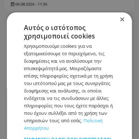
06.08.2026 - 11:36
×
Αυτός ο ιστότοπος
χρησιμοποιεί cookies
Χρησιμοποιούμε cookies για να
εξατομικεύσουμε το περιεχόμενο, τις
διαφημίσεις και να αναλύσουμε την
επισκεψιμότητά μας. Μοιραζόμαστε
επίσης πληροφορίες σχετικά με τη χρήση
του ιστότοπού μας με τους συνεργάτες
διαφήμισης και ανάλυσης, οι οποίοι
ενδέχεται να τις συνδυάσουν με άλλες
πληροφορίες που τους έχετε παράσχει ή
Στην Ελλάδα φθάνει σήμερα η
που έχουν συλλέξει από τη χρήση των
46χρονη από τη Βρετανία που
υπηρεσιών τους από εσάς.
Πολιτική
κατηγορείται για τον εμπρησμό στη
Απορρήτου
Marfin
ΕΜΦΆΝΙΣΗ ΌΛΩΝ ΤΩΝ ΣΥΝΕΡΓΑΤΏΝ