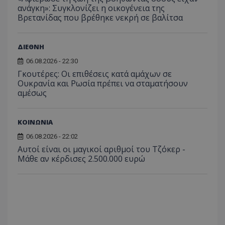
το Tw
προσδι
ανάγκη»: Συγκλονίζει η οικογένεια της
αναγ
συχνότ
να π
Βρετανίδας που βρέθηκε νεκρή σε βαλίτσα
επισκέ
τον 
τον τρ
του 
οποίο 
επισκέπ
ΔΙΕΘΝΗ
πρόσβα
ιστοσε
06.08.2026 - 22:30
Συλλέγε
για τις
Γκουτέρες: Οι επιθέσεις κατά αμάχων σε
του χρ
Ουκρανία και Ρωσία πρέπει να σταματήσουν
ιστοσε
ποιες σ
αμέσως
έχουν 
_ga_J7RS52TMNC
.tothemaonline.com
1 χρόνος 1
Αυτό τ
μήνας
χρησιμ
ΚΟΙΝΩΝΙΑ
από το
Analyti
06.08.2026 - 22:02
διατήρ
κατάσ
Αυτοί είναι οι μαγικοί αριθμοί του Τζόκερ -
περιόδ
Μάθε αν κέρδισες 2.500.000 ευρώ
σύνδεσ