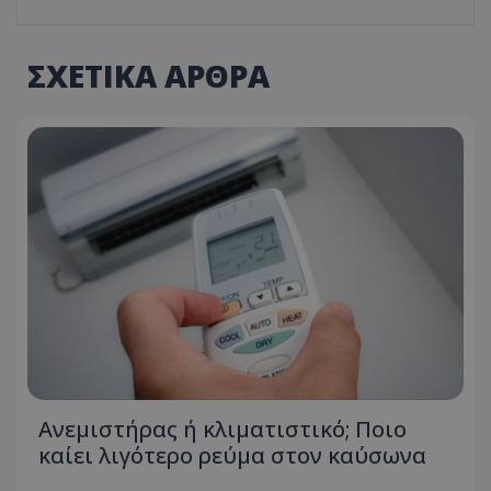
ΣΧΕΤΙΚΑ ΑΡΘΡΑ
msToken
.tiktok.com
CookieScriptConsent
CookieScript
Ανεμιστήρας ή κλιματιστικό; Ποιο
www.tothemaonline.com
καίει λιγότερο ρεύμα στον καύσωνα