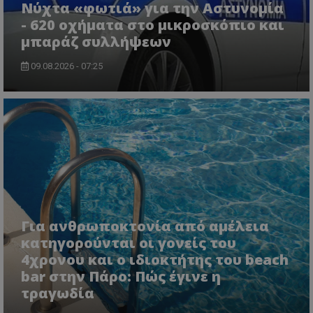
Νύχτα «φωτιά» για την Αστυνομία
- 620 οχήματα στο μικροσκόπιο και
μπαράζ συλλήψεων
09.08.2026 - 07:25
Για ανθρωποκτονία από αμέλεια
κατηγορούνται οι γονείς του
4χρονου και ο ιδιοκτήτης του beach
bar στην Πάρο: Πώς έγινε η
τραγωδία