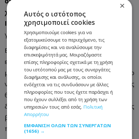
οποιοδήποτε εργοδοτούμενο στη
×
χώρα καθορίστηκε από την 1η
Αυτός ο ιστότοπος
χρησιμοποιεί cookies
Ιανουαρίου 2023 σε 940 ευρώ
(μεικτά)
Χρησιμοποιούμε cookies για να
για πλήρη απασχόληση.
εξατομικεύσουμε το περιεχόμενο, τις
διαφημίσεις και να αναλύσουμε την
Εάν υποθέσει κανείς ότι ένα άτομο
επισκεψιμότητά μας. Μοιραζόμαστε
εργάζεται λαμβάνοντας τον κατώτατο
επίσης πληροφορίες σχετικά με τη χρήση
του ιστότοπού μας με τους συνεργάτες
μισθό και ζει σε ενοίκιο, τότε είναι εύκολο
διαφήμισης και ανάλυσης, οι οποίοι
να αντιληφθεί κανείς , ότι μετά δυσκολίας
ενδέχεται να τις συνδυάσουν με άλλες
πληροφορίες που τους έχετε παράσχει ή
θα μπορούσε να ανταποκριθεί στις
που έχουν συλλέξει από τη χρήση των
διάφορες υποχρεώσεις και να καλύψει τις
υπηρεσιών τους από εσάς.
Πολιτική
Απορρήτου
βασικές του ανάγκες, εάν καλείται
ΕΜΦΆΝΙΣΗ ΌΛΩΝ ΤΩΝ ΣΥΝΕΡΓΑΤΏΝ
πληρώσει τα πιο κάτω ποσά για ενοίκιο.
(1656) →