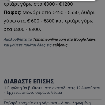
τριάρι γύρω στα €900 - €1200
Απολύτως απαραίτητα
Απόδοσης
Πάφος:
Μονάρι από €450 - €550, δυάρι
Στόχευσης
Λειτουργικότητας
γύρω στα € 600 - €800 και τριάρι γύρω
Μη ταξινομημένα
στα €800 - €900.
Τα απολύτως απαραίτητα cookies επιτρέπουν
βασικές λειτουργίες του ιστότοπου, όπως τη
Ακολουθήστε το
Tothemaonline.com στο Google News
σύνδεση χρήστη και τη διαχείριση λογαριασμού.
Ο ιστότοπος δεν μπορεί να χρησιμοποιηθεί σωστά
και μάθετε πρώτοι όλες τις
ειδήσεις
χωρίς τα απολύτως απαραίτητα cookies.
Ονοματεπώνυμο
Προμηθευτής
/
Πεδίο
usprivacy
.lifenewscy.tothemaonline.com
ΔΙΑΒΑΣΤΕ ΕΠΙΣΗΣ
Η Ευρώπη θα βυθιστεί στο σκοτάδι στις 12 Αυγούστου
– Έρχεται σπάνιο ουράνιο θέαμα
Σοβαρό τροχαίο στη Λάρνακα – Διασωληνωμένη