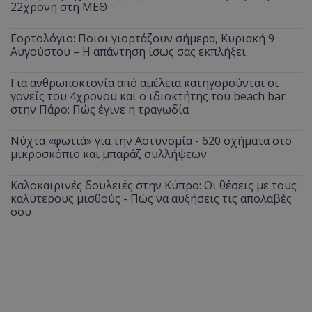
22χρονη στη ΜΕΘ
ASP.NET_SessionId
Microsoft Corporation
themasports.tothemaonline.co
Εορτολόγιο: Ποιοι γιορτάζουν σήμερα, Κυριακή 9
Αυγούστου – Η απάντηση ίσως σας εκπλήξει
Για ανθρωποκτονία από αμέλεια κατηγορούνται οι
γονείς του 4χρονου και ο ιδιοκτήτης του beach bar
στην Πάρο: Πώς έγινε η τραγωδία
Νύχτα «φωτιά» για την Αστυνομία - 620 οχήματα στο
μικροσκόπιο και μπαράζ συλλήψεων
Καλοκαιρινές δουλειές στην Κύπρο: Οι θέσεις με τους
καλύτερους μισθούς - Πώς να αυξήσεις τις απολαβές
σου
VISITOR_PRIVACY_METADATA
YouTube
.youtube.com