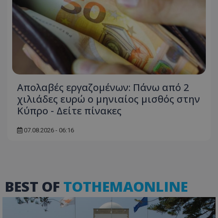
τον 
τον τρ
του 
οποίο 
επισκέπ
πρόσβα
ιστοσε
Συλλέγε
για τις
του χρ
ιστοσε
ποιες σ
έχουν 
Απολαβές εργαζομένων: Πάνω από 2
_ga_J7RS52TMNC
.tothemaonline.com
1 χρόνος 1
Αυτό τ
μήνας
χρησιμ
χιλιάδες ευρώ ο μηνιαίος μισθός στην
από το
Analyti
Κύπρο - Δείτε πίνακες
διατήρ
κατάσ
περιόδ
07.08.2026 - 06:16
σύνδεσ
BEST OF
TOTHEMAONLINE