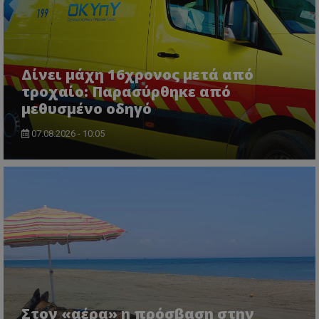
Δίνει μάχη 16χρονος μετά από
τροχαίο: Παρασύρθηκε από
μεθυσμένο οδηγό
usprivacy
.themasports.tothemaonline.co
07.08.2026 - 10:05
Στον «αέρα» η πρόσβαση στην