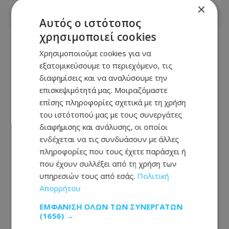
×
Αυτός ο ιστότοπος
χρησιμοποιεί cookies
Χρησιμοποιούμε cookies για να
εξατομικεύσουμε το περιεχόμενο, τις
διαφημίσεις και να αναλύσουμε την
επισκεψιμότητά μας. Μοιραζόμαστε
επίσης πληροφορίες σχετικά με τη χρήση
του ιστότοπού μας με τους συνεργάτες
διαφήμισης και ανάλυσης, οι οποίοι
ενδέχεται να τις συνδυάσουν με άλλες
πληροφορίες που τους έχετε παράσχει ή
που έχουν συλλέξει από τη χρήση των
Δραματική διάσωση στην Κίνα:
υπηρεσιών τους από εσάς.
Πολιτική
Φορτηγό έπεσε πάνω σε αυτοκίνητο
Απορρήτου
και το σκέπασε με κάρβουνα, τον
οδηγό έσωσε στρατιώτης, δείτε
ΕΜΦΆΝΙΣΗ ΌΛΩΝ ΤΩΝ ΣΥΝΕΡΓΑΤΏΝ
(1656) →
βίντεο