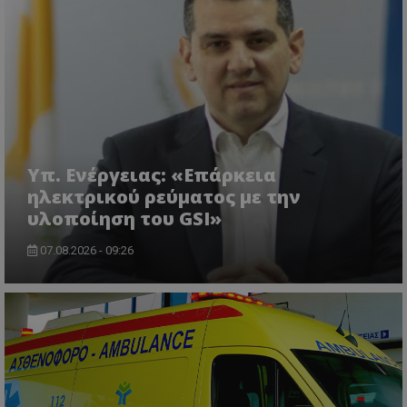
msToken
.tiktok.com
Υπ. Ενέργειας: «Επάρκεια
ηλεκτρικού ρεύματος με την
υλοποίηση του GSI»
07.08.2026 - 09:26
CookieScriptConsent
CookieScript
www.tothemaonline.com