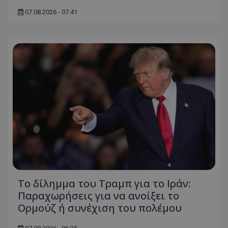
ASP.NET_SessionId
07.08.2026 - 07:41
Microsoft Corporation
themasports.tothemaonline.co
VISITOR_PRIVACY_METADATA
YouTube
.youtube.com
Το δίλημμα του Τραμπ για το Ιράν:
Παραχωρήσεις για να ανοίξει το
Ορμούζ ή συνέχιση του πολέμου