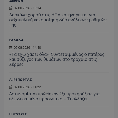
τον 
ΔΙΕΘΝΗ
τον τρ
του 
οποίο 
07.08.2026 - 15:14
επισκέπ
πρόσβα
Δασκάλα χορού στις ΗΠΑ κατηγορείται για
ιστοσε
σεξουαλική κακοποίηση δύο ανήλικων μαθητών
Συλλέγε
της
για τις
του χρ
ιστοσε
ποιες σ
έχουν 
ΕΛΛΑΔΑ
_ga_J7RS52TMNC
.tothemaonline.com
1 χρόνος 1
Αυτό τ
07.08.2026 - 14:40
μήνας
χρησιμ
«Τα έχω χάσει όλα»: Συντετριμμένος ο πατέρας
από το
Analyti
και σύζυγος των θυμάτων στο τροχαίο στις
διατήρ
Σέρρες
κατάσ
περιόδ
σύνδεσ
Α. ΡΕΠΟΡΤΑΖ
07.08.2026 - 14:22
Αστυνομία: Ακυρώθηκαν έξι προκηρύξεις για
εξειδικευμένο προσωπικό – Τι αλλάζει
LIFESTYLE