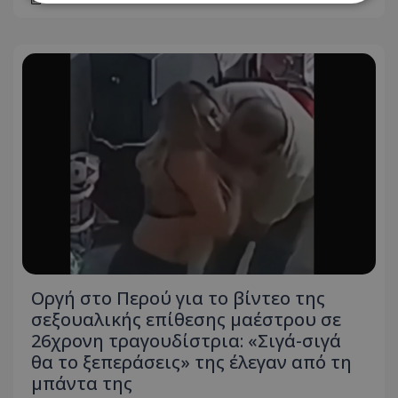
Απολύτως απαραίτητα
Απόδοσης
Στόχευσης
Λειτουργικότητας
Μη ταξινομημένα
Τα απολύτως απαραίτητα cookies επιτρέπουν
βασικές λειτουργίες του ιστότοπου, όπως τη
σύνδεση χρήστη και τη διαχείριση λογαριασμού.
Ο ιστότοπος δεν μπορεί να χρησιμοποιηθεί σωστά
χωρίς τα απολύτως απαραίτητα cookies.
Ονοματεπώνυμο
Προμηθευτής
/
Πεδίο
usprivacy
.lifenewscy.tothemaonline.com
Οργή στο Περού για το βίντεο της
σεξουαλικής επίθεσης μαέστρου σε
26χρονη τραγουδίστρια: «Σιγά-σιγά
θα το ξεπεράσεις» της έλεγαν από τη
μπάντα της