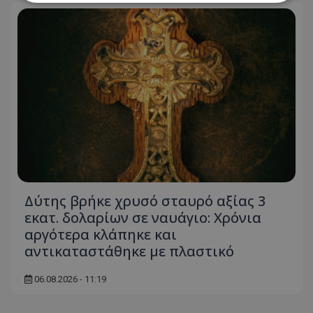
Απολύτως απαραίτητα
Απόδοσης
Στόχευσης
Λειτουργικότητας
Μη ταξινομημένα
Τα απολύτως απαραίτητα cookies επιτρέπουν
βασικές λειτουργίες του ιστότοπου, όπως τη
σύνδεση χρήστη και τη διαχείριση λογαριασμού.
Ο ιστότοπος δεν μπορεί να χρησιμοποιηθεί σωστά
χωρίς τα απολύτως απαραίτητα cookies.
Ονοματεπώνυμο
Προμηθευτής
/
Πεδίο
usprivacy
.lifenewscy.tothemaonline.com
Δύτης βρήκε χρυσό σταυρό αξίας 3
εκατ. δολαρίων σε ναυάγιο: Χρόνια
αργότερα κλάπηκε και
αντικαταστάθηκε με πλαστικό
06.08.2026 - 11:19