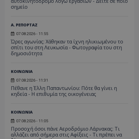
αυτοκινητόδρομο λόγω εργασιών - Δείτε σε ποιο
τον 
τον τρ
του 
σημείο
οποίο 
επισκέπ
πρόσβα
ιστοσε
Συλλέγε
Α. ΡΕΠΟΡΤΑΖ
για τις
του χρ
07.08.2026 - 11:55
ιστοσε
Ώρες αγωνίας: Χάθηκαν τα ίχνη ηλικιωμένου το
ποιες σ
έχουν 
σπίτι του στη Λευκωσία - Φωτογραφία του στη
δημοσιότητα
_ga_J7RS52TMNC
.tothemaonline.com
1 χρόνος 1
Αυτό τ
μήνας
χρησιμ
από το
Analyti
ΚΟΙΝΩΝΙΑ
διατήρ
κατάσ
07.08.2026 - 11:31
περιόδ
σύνδεσ
Πέθανε η Έλλη Παπαντωνίου: Πότε θα γίνει η
κηδεία - Η επιθυμία της οικογένειας
ΚΟΙΝΩΝΙΑ
07.08.2026 - 11:05
Προσοχή όσοι πάνε Αεροδρόμιο Λάρνακας: Τι
αλλάζει από σήμερα στις Αφίξεις - Τι πρέπει να