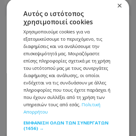
×
Αυτός ο ιστότοπος
χρησιμοποιεί cookies
Χρησιμοποιούμε cookies για να
εξατομικεύσουμε το περιεχόμενο, τις
διαφημίσεις και να αναλύσουμε την
επισκεψιμότητά μας. Μοιραζόμαστε
επίσης πληροφορίες σχετικά με τη χρήση
του ιστότοπού μας με τους συνεργάτες
διαφήμισης και ανάλυσης, οι οποίοι
ενδέχεται να τις συνδυάσουν με άλλες
πληροφορίες που τους έχετε παράσχει ή
που έχουν συλλέξει από τη χρήση των
Αυτή είναι η ηλεκτρική συσκευή που
υπηρεσιών τους από εσάς.
Πολιτική
«καίει» όσο 65 ψυγεία: Σχεδόν 5.000
Απορρήτου
watt την ώρα
ΕΜΦΆΝΙΣΗ ΌΛΩΝ ΤΩΝ ΣΥΝΕΡΓΑΤΏΝ
(1656) →
06.08.2026 - 20:55