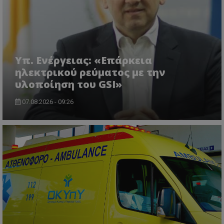
msToken
.tiktok.com
Υπ. Ενέργειας: «Επάρκεια
ηλεκτρικού ρεύματος με την
υλοποίηση του GSI»
07.08.2026 - 09:26
CookieScriptConsent
CookieScript
www.tothemaonline.com