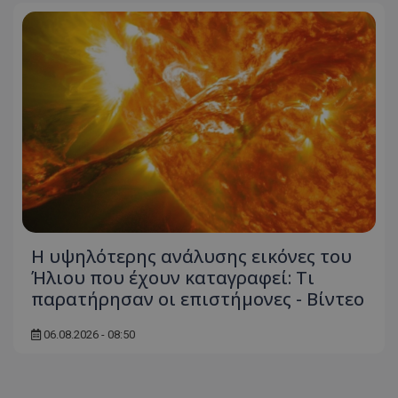
ASP.NET_SessionId
Microsoft Corporation
themasports.tothemaonline.co
Η υψηλότερης ανάλυσης εικόνες του
VISITOR_PRIVACY_METADATA
YouTube
Ήλιου που έχουν καταγραφεί: Τι
.youtube.com
παρατήρησαν οι επιστήμονες - Βίντεο
06.08.2026 - 08:50