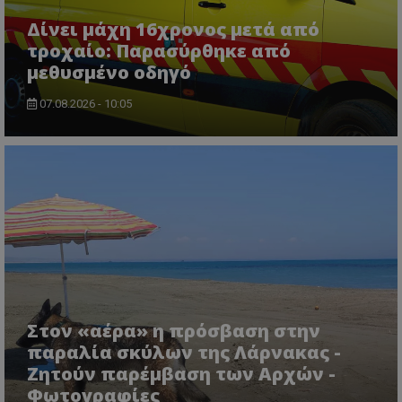
Δίνει μάχη 16χρονος μετά από
τροχαίο: Παρασύρθηκε από
μεθυσμένο οδηγό
07.08.2026 - 10:05
usprivacy
.themasports.tothemaonline.co
Στον «αέρα» η πρόσβαση στην
παραλία σκύλων της Λάρνακας -
Ζητούν παρέμβαση των Αρχών -
Φωτογραφίες