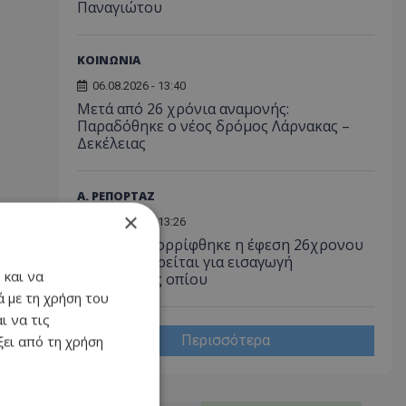
Παναγιώτου
ΚΟΙΝΩΝΙΑ
06.08.2026 - 13:40
Μετά από 26 χρόνια αναμονής:
Παραδόθηκε ο νέος δρόμος Λάρνακας –
Δεκέλειας
Α. ΡΕΠΟΡΤΑΖ
×
06.08.2026 - 13:26
Εφετείο: Απορρίφθηκε η έφεση 26χρονου
που κατηγορείται για εισαγωγή
 και να
παπαρούνας οπίου
 με τη χρήση του
ι να τις
Περισσότερα
ει από τη χρήση