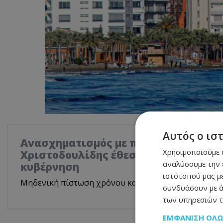
Αυτός ο ισ
Ανασχηματισμός με πολιτικά μηνύμα
Χρησιμοποιούμε c
Χριστοδουλίδης έθεσε τον πήχη ψηλά
αναλύσουμε την 
κυβέρνηση
ιστότοπού μας με
Μηδενική πίστωση χρόνου και αυστηρό μήνυμα στο
συνδυάσουν με ά
των υπηρεσιών τ
ΕΜΦΆΝΙΣΗ ΌΛ