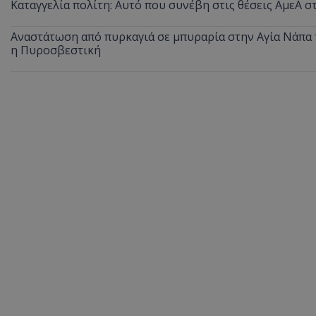
Καταγγελία πολίτη: Αυτό που συνέβη στις θέσεις ΑμεΑ 
ASP.NET_SessionI
Αναστάτωση από πυρκαγιά σε μπυραρία στην Αγία Νάπα τ
η Πυροσβεστική
VISITOR_PRIVACY
__cf_bm
__cf_bm