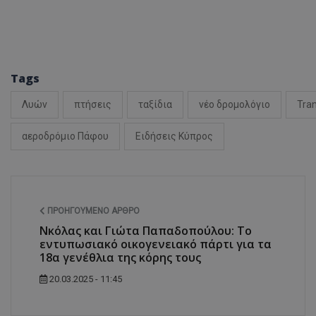
ASP.NET_SessionI
Tags
Λυών
πτήσεις
ταξίδια
νέο δρομολόγιο
Tra
αεροδρόμιο Πάφου
Ειδήσεις Κύπρος
msToken
ΠΡΟΗΓΟΎΜΕΝΟ ΆΡΘΡΟ
Nκόλας και Γιώτα Παπαδοπούλου: Το
εντυπωσιακό οικογενειακό πάρτι για τα
CookieScriptConse
18α γενέθλια της κόρης τους
20.03.2025 - 11:45