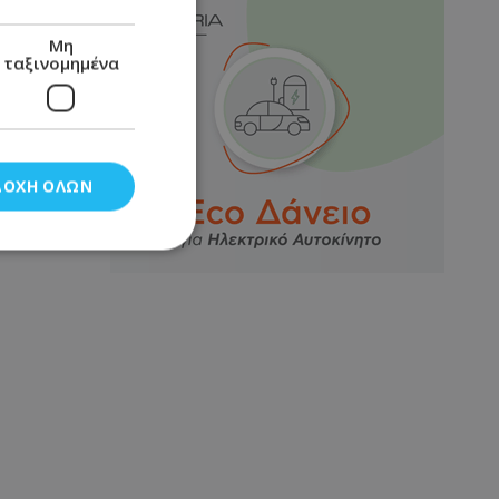
Μη
ταξινομημένα
ΔΟΧΉ ΌΛΩΝ
νομημένα
στη και τη
τητα cookies.
αποθηκεύει το
θεσης του χρήστη
 παρακολούθηση και
τα σύμφωνα με τον
ρρήτου των
ειών.