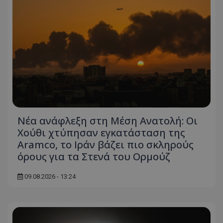
ASP.NET_SessionId
Microsoft Corporation
themasports.tothemaonline.co
Νέα ανάφλεξη στη Μέση Ανατολή: Οι
Χούθι χτύπησαν εγκατάσταση της
Aramco, το Ιράν βάζει πιο σκληρούς
VISITOR_PRIVACY_METADATA
YouTube
όρους για τα Στενά του Ορμούζ
.youtube.com
09.08.2026 - 13:24