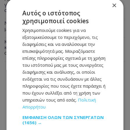
×
γονείς του 4χρονου και ο ιδιοκτήτης του beach bar
στην Πάρο: Πώς έγινε η τραγωδία
Αυτός ο ιστότοπος
χρησιμοποιεί cookies
Νύχτα «φωτιά» για την Αστυνομία - 620 οχήματα στο
μικροσκόπιο και μπαράζ συλλήψεων
Χρησιμοποιούμε cookies για να
εξατομικεύσουμε το περιεχόμενο, τις
Καλοκαιρινές δουλειές στην Κύπρο: Οι θέσεις με τους
διαφημίσεις και να αναλύσουμε την
καλύτερους μισθούς - Πώς να αυξήσεις τις απολαβές
επισκεψιμότητά μας. Μοιραζόμαστε
σου
επίσης πληροφορίες σχετικά με τη χρήση
του ιστότοπού μας με τους συνεργάτες
διαφήμισης και ανάλυσης, οι οποίοι
ενδέχεται να τις συνδυάσουν με άλλες
πληροφορίες που τους έχετε παράσχει ή
που έχουν συλλέξει από τη χρήση των
υπηρεσιών τους από εσάς.
Πολιτική
Απορρήτου
ΕΜΦΆΝΙΣΗ ΌΛΩΝ ΤΩΝ ΣΥΝΕΡΓΑΤΏΝ
(1656) →