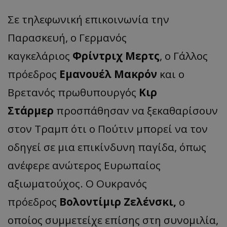
Σε τηλεφωνική επικοινωνία την
Παρασκευή, ο Γερμανός
καγκελάριος
Φρίντριχ Μερτς
, ο Γάλλος
πρόεδρος
Εμανουέλ Μακρόν
και ο
Βρετανός πρωθυπουργός
Κιρ
Στάρμερ
προσπάθησαν να ξεκαθαρίσουν
στον Τραμπ ότι ο Πούτιν μπορεί να τον
οδηγεί σε μια επικίνδυνη παγίδα, όπως
ανέφερε ανώτερος Ευρωπαίος
αξιωματούχος. Ο Ουκρανός
πρόεδρος
Βολοντίμιρ Ζελένσκι,
ο
οποίος συμμετείχε επίσης στη συνομιλία,