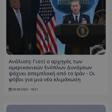
msToken
.tiktok.com
Ανάλυση: Γιατί ο αρχηγός των
αμερικανικών Ενόπλων Δυνάμεων
ψάχνει απεμπλοκή από το Ιράν - Οι
φόβοι για μια νέα κλιμάκωση
08.08.2026 - 18:31
CookieScriptConsent
CookieScript
www.tothemaonline.com