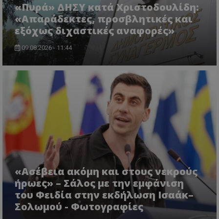
«Πυρά» ΔΗΣΥ κατά Χριστοδουλίδη:
«Απαράδεκτες, προσβλητικές και
εξόχως διχαστικές αναφορές»
09.08.2026 - 11:44
«Ασέβεια ακόμη και στους νεκρούς
ήρωες» – Σάλος με την εμφάνιση
του Φειδία στην εκδήλωση Ισαάκ–
Σολωμού - Φωτογραφίες