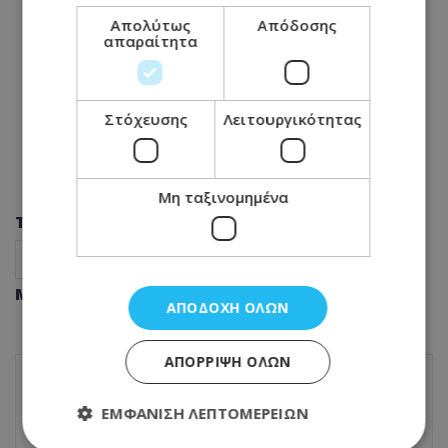
Απολύτως
Απόδοσης
απαραίτητα
Στόχευσης
Λειτουργικότητας
Μη ταξινομημένα
Tags
Bloomberg
Τραμπ
Ειδήσεις
Διεθνή
Μοιράσου αυτό το άρθρο
ΑΠΟΔΟΧΉ ΌΛΩΝ
ΑΠΌΡΡΙΨΗ ΌΛΩΝ
ΠΡΟΗΓΟΎΜΕΝΟ ΆΡΘΡΟ
ΕΜΦΆΝΙΣΗ ΛΕΠΤΟΜΕΡΕΙΏΝ
Σε δίκη ενώπιον Κακουργιοδικείου οι δύο