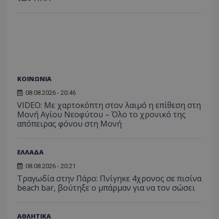
C
1 μήνας
Αυτό τ
Adform
guest_id
1 χρόνος 1
Αυτό
Twitter Inc.
χρησιμ
.adform.net
μήνας
ρυθμ
.twitter.com
για τον
το Tw
προσδι
αναγ
συχνότ
να π
επισκέ
τον 
τον τρ
του 
οποίο 
επισκέπ
πρόσβα
ιστοσε
ΚΟΙΝΩΝΙΑ
Συλλέγε
για τις
08.08.2026 - 20:46
του χρ
ιστοσε
VIDEO: Με χαρτοκόπτη στον λαιμό η επίθεση στη
ποιες σ
Μονή Αγίου Νεοφύτου – Όλο το χρονικό της
έχουν 
απόπειρας φόνου στη Μονή
_ga_J7RS52TMNC
.tothemaonline.com
1 χρόνος 1
Αυτό τ
μήνας
χρησιμ
από το
Analyti
ΕΛΛΑΔΑ
διατήρ
κατάσ
08.08.2026 - 20:21
περιόδ
Τραγωδία στην Πάρο: Πνίγηκε 4χρονος σε πισίνα
σύνδεσ
beach bar, βούτηξε ο μπάρμαν για να τον σώσει
ΑΘΛΗΤΙΚΑ