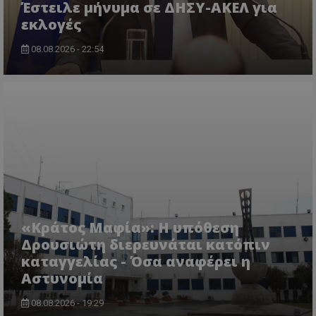
Έστειλε μήνυμα σε ΔΗΣΥ-ΑΚΕΛ για
εκλογές
08.08.2026 - 22:54
ASP.NET_SessionId
Microsoft Corporation
themasports.tothemaonline.co
«Κράτος Μαφία»: Η υπόθεση
Δρουσιώτη διερευνάται κατόπιν
καταγγελίας - Όσα αναφέρει η
Αστυνομία
VISITOR_PRIVACY_METADATA
YouTube
.youtube.com
08.08.2026 - 19:29