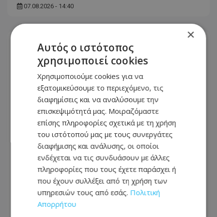
07.08.2026 - 14:40
×
Αυτός ο ιστότοπος
χρησιμοποιεί cookies
Χρησιμοποιούμε cookies για να
εξατομικεύσουμε το περιεχόμενο, τις
διαφημίσεις και να αναλύσουμε την
επισκεψιμότητά μας. Μοιραζόμαστε
επίσης πληροφορίες σχετικά με τη χρήση
του ιστότοπού μας με τους συνεργάτες
διαφήμισης και ανάλυσης, οι οποίοι
ενδέχεται να τις συνδυάσουν με άλλες
Μητέρα και γιος νεκροί από την
πληροφορίες που τους έχετε παράσχει ή
μετωπική σύγκρουση φορτηγού με
που έχουν συλλέξει από τη χρήση των
όχημα στις Σέρρες - Δείτε εικόνες από
υπηρεσιών τους από εσάς.
Πολιτική
το σημείο της τραγωδίας
Απορρήτου