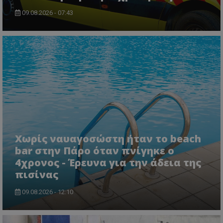
09.08.2026 - 07:43
usprivacy
.themasports.tothemaonline.co
Χωρίς ναυαγοσώστη ήταν το beach
bar στην Πάρο όταν πνίγηκε ο
4χρονος - Έρευνα για την άδεια της
πισίνας
09.08.2026 - 12:10