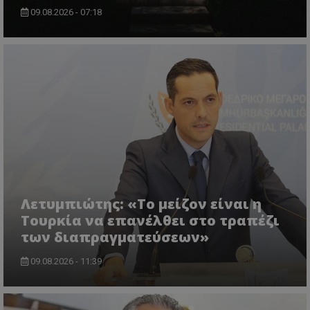
09.08.2026 - 07:18
ASP.NET_SessionId
Microsoft Corporation
themasports.tothemaonline.co
Λετυμπιώτης: «Το μείζον είναι η
Τουρκία να επανέλθει στο τραπέζι
των διαπραγματεύσεων»
VISITOR_PRIVACY_METADATA
YouTube
.youtube.com
09.08.2026 - 11:39