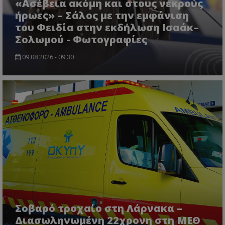
«Ασέβεια ακόμη και στους νεκρούς
ήρωες» – Σάλος με την εμφάνιση
του Φειδία στην εκδήλωση Ισαάκ–
Σολωμού - Φωτογραφίες
09.08.2026 - 09:30
msToken
.tiktok.com
Σοβαρό τροχαίο στη Λάρνακα –
CookieScriptConsent
Διασωληνωμένη 22χρονη στη ΜΕΘ
CookieScript
www.tothemaonline.com