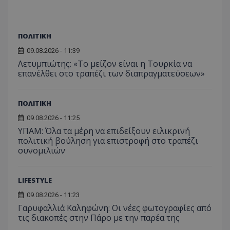
για τον
το Tw
προσδι
αναγ
συχνότ
να π
επισκέ
τον 
τον τρ
του 
ΠΟΛΙΤΙΚΗ
οποίο 
επισκέπ
09.08.2026 - 11:39
πρόσβα
ιστοσε
Λετυμπιώτης: «Το μείζον είναι η Τουρκία να
Συλλέγε
επανέλθει στο τραπέζι των διαπραγματεύσεων»
για τις
του χρ
ιστοσε
ποιες σ
ΠΟΛΙΤΙΚΗ
έχουν 
09.08.2026 - 11:25
_ga_J7RS52TMNC
.tothemaonline.com
1 χρόνος 1
Αυτό τ
μήνας
χρησιμ
ΥΠΑΜ: Όλα τα μέρη να επιδείξουν ειλικρινή
από το
πολιτική βούληση για επιστροφή στο τραπέζι
Analyti
διατήρ
συνομιλιών
κατάσ
περιόδ
σύνδεσ
LIFESTYLE
09.08.2026 - 11:23
Γαρυφαλλιά Καληφώνη: Οι νέες φωτογραφίες από
τις διακοπές στην Πάρο με την παρέα της