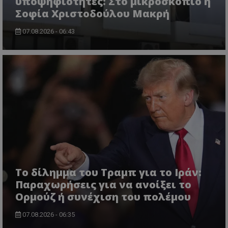
υποψηφιότητες: Στο μικροσκόπιο η
Σοφία Χριστοδούλου Μακρή
07.08.2026 - 06:43
ASP.NET_SessionId
Microsoft Corporation
lifenewscy.tothemaonline.com
Το δίλημμα του Τραμπ για το Ιράν:
Παραχωρήσεις για να ανοίξει το
Ορμούζ ή συνέχιση του πολέμου
07.08.2026 - 06:35
msToken
.tiktok.com