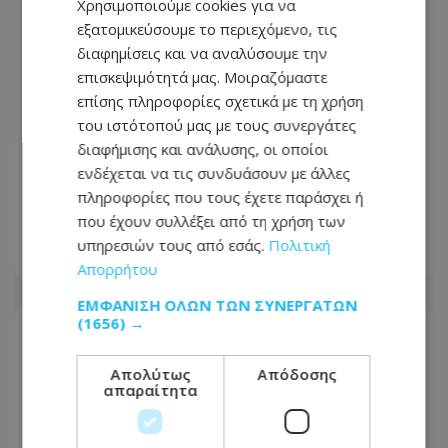
Χρησιμοποιούμε cookies για να
εξατομικεύσουμε το περιεχόμενο, τις
διαφημίσεις και να αναλύσουμε την
επισκεψιμότητά μας. Μοιραζόμαστε
επίσης πληροφορίες σχετικά με τη χρήση
του ιστότοπού μας με τους συνεργάτες
διαφήμισης και ανάλυσης, οι οποίοι
Γκουτέρες: Οι επιθέσεις κατά αμάχων
ενδέχεται να τις συνδυάσουν με άλλες
σε Ουκρανία και Ρωσία πρέπει να
πληροφορίες που τους έχετε παράσχει ή
σταματήσουν αμέσως
που έχουν συλλέξει από τη χρήση των
υπηρεσιών τους από εσάς.
Πολιτική
06.08.2026 - 22:30
Απορρήτου
ΕΜΦΆΝΙΣΗ ΌΛΩΝ ΤΩΝ ΣΥΝΕΡΓΑΤΏΝ
(1656) →
Απολύτως
Απόδοσης
απαραίτητα