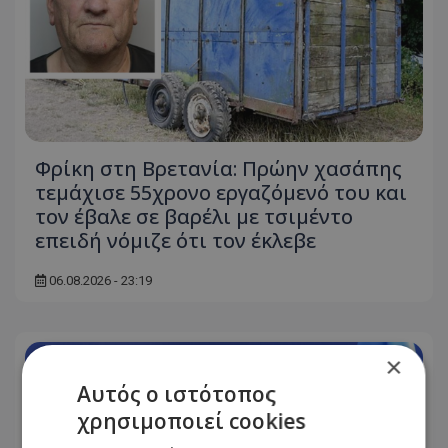
Φρίκη στη Βρετανία: Πρώην χασάπης
τεμάχισε 55χρονο εργαζόμενό του και
τον έβαλε σε βαρέλι με τσιμέντο
επειδή νόμιζε ότι τον έκλεβε
06.08.2026 - 23:19
×
Αυτός ο ιστότοπος
χρησιμοποιεί cookies