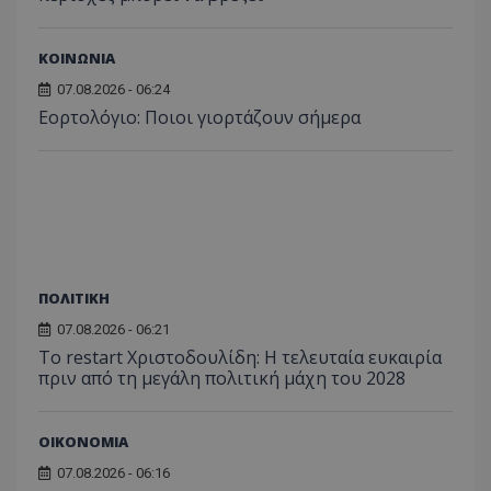
του χρ
ιστοσε
ποιες σ
έχουν 
ΚΟΙΝΩΝΙΑ
_ga_J7RS52TMNC
.tothemaonline.com
1 χρόνος 1
Αυτό τ
07.08.2026 - 06:24
μήνας
χρησιμ
Εορτολόγιο: Ποιοι γιορτάζουν σήμερα
από το
Analyti
διατήρ
κατάσ
περιόδ
σύνδεσ
ΠΟΛΙΤΙΚΗ
07.08.2026 - 06:21
Το restart Χριστοδουλίδη: Η τελευταία ευκαιρία
πριν από τη μεγάλη πολιτική μάχη του 2028
ΟΙΚΟΝΟΜΙΑ
07.08.2026 - 06:16