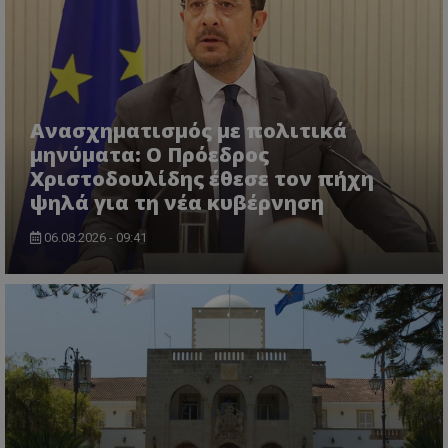
Ανασχηματισμός με πολιτικά
μηνύματα: Ο Πρόεδρος
Χριστοδουλίδης έθεσε τον πήχη
ψηλά για τη νέα κυβέρνηση
VISITOR_PRIVACY_METADATA
YouTube
.youtube.com
06.08.2026 - 09:41