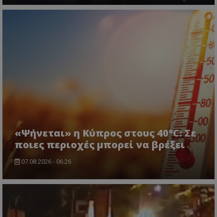
«Ψήνεται» η Κύπρος στους 40°C: Σε
CookieScriptConsent
CookieScript
ποιες περιοχές μπορεί να βρέξει
www.tothemaonline.com
07.08.2026 - 06:26