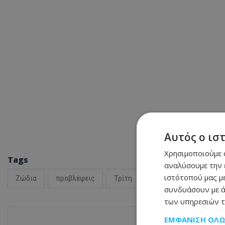
Αυτός ο ισ
Χρησιμοποιούμε c
Tags
αναλύσουμε την 
ιστότοπού μας με
Ζώδια
προβλέψεις
Τρίτη
συνδυάσουν με ά
των υπηρεσιών τ
ΕΜΦΆΝΙΣΗ ΌΛ