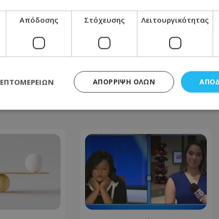
ΕΠΌΜΕΝΟ ΆΡΘΡΟ
Δεν θα πιστέψεις τι έφαγε η Ευρυδίκη
Απόδοσης
Στόχευσης
Λειτουργικότητας
Βαλαβάνη δυο μέρες μετά τη γέννηση
του γιου της - Η απίστευτη φωτογραφία
μέσα από το μαιευτήριο
15.07.2025 - 08:28
ΛΕΠΤΟΜΕΡΕΙΏΝ
ΑΠΌΡΡΙΨΗ ΌΛΩΝ
ΑΠΟ
ς απαραίτητα
Απόδοσης
Στόχευσης
Λειτουργικότητας
Μη ταξι
τητα cookies επιτρέπουν βασικές λειτουργίες του ιστότοπου, όπως τη σύνδεση χρή
σμού. Ο ιστότοπος δεν μπορεί να χρησιμοποιηθεί σωστά χωρίς τα απολύτως απαραί
Προμηθευτής
/
Πεδίο
Λήξη
Περιγραφή
.lifenewscy.tothemaonline.com
1 χρόνος 3
Αυτό το cookie 
εβδομάδες
κράτος συγκατά
σχετικά με την
την ιδιωτικότη
κανονισμό απο
Ηνωμένων Πολιτ