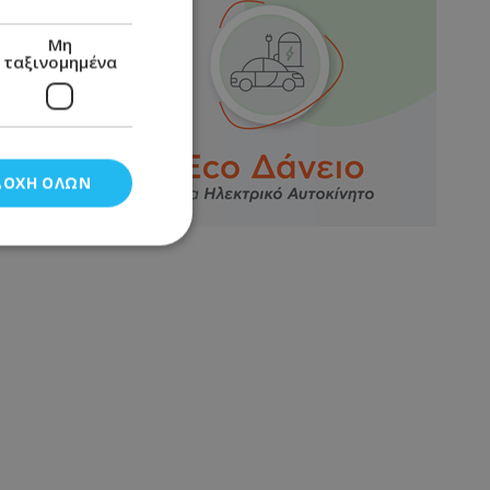
Μη
ταξινομημένα
ΔΟΧΉ ΌΛΩΝ
νομημένα
στη και τη
τητα cookies.
αποθηκεύει το
θεσης του χρήστη
 παρακολούθηση και
τα σύμφωνα με τον
ρρήτου των
ειών.