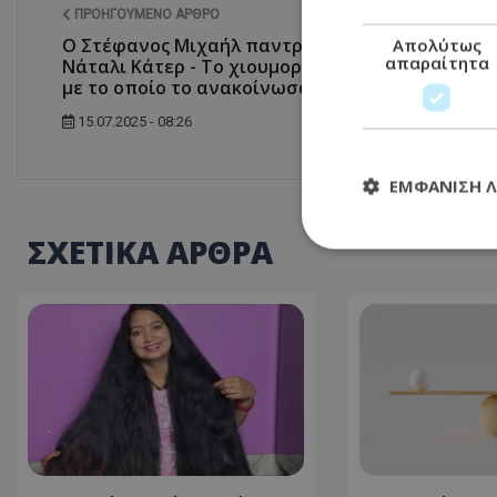
ΠΡΟΗΓΟΎΜΕΝΟ ΆΡΘΡΟ
Ο Στέφανος Μιχαήλ παντρεύεται με τη
Απολύτως
απαραίτητα
Νάταλι Κάτερ - Το χιουμοριστικό βίντεο
με το οποίο το ανακοίνωσαν
15.07.2025 - 08:26
ΕΜΦΆΝΙΣΗ 
ΣΧΕΤΙΚΑ ΑΡΘΡΑ
Απολύτω
Τα απολύτως απαραί
διαχείριση λογαρια
Ονοματεπώνυμο
usprivacy