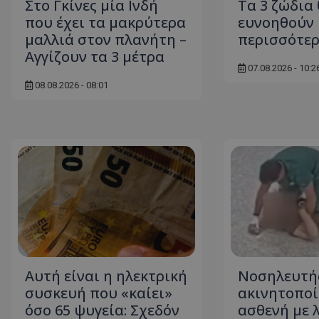
Στο Γκίνες μία Ινδή
Τα 3 ζώδια
που έχει τα μακρύτερα
ευνοηθούν
ASP.NET_SessionI
μαλλιά στον πλανήτη –
περισσότε
Αγγίζουν τα 3 μέτρα
07.08.2026 - 10:2
08.08.2026 - 08:01
VISITOR_PRIVACY
__cf_bm
Αυτή είναι η ηλεκτρική
Νοσηλευτή
συσκευή που «καίει»
ακινητοποί
όσο 65 ψυγεία: Σχεδόν
ασθενή με λ
__cf_bm