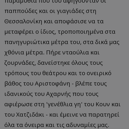
παραμύθια που του αφηγούνταν οι
παππούδες και οι γιαγιάδες στη
Θεσσαλονίκη και αποφάσισε να τα
μεταφέρει ο ίδιος, τροποποιημένα στα
πανηγυριώτικα μέτρα του, στα δικά μας
χθόνια μέτρα. Πήρε νταούλια και
usprivacy
.themasports.tothemaonline.co
ζουρνάδες, δανείστηκε όλους τους
τρόπους του θεάτρου και το ονειρικό
βάθος του Αριστοφάνη - βλέπε τους
ιδανικούς του Αχαρνής που τους
αφιέρωσε στη 'γενέθλια γη' του Κουν και
του Χατζιδάκι - και έμεινε να παρατηρεί
όλα τα όνειρα και τις αδυναμίες μας.