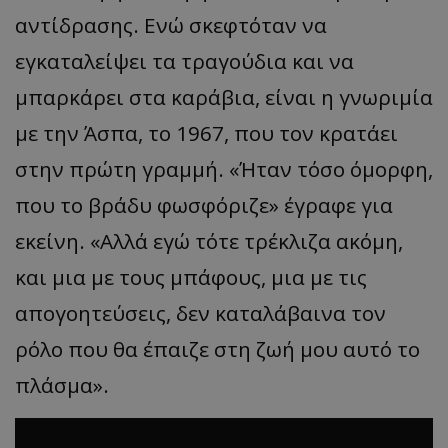
αντίδρασης. Ενώ σκεφτόταν να
__cf_bm
Cloudflare Inc.
εγκαταλείψει τα τραγούδια και να
.twitter.com
μπαρκάρει στα καράβια, είναι η γνωριμία
με την Άσπα, το 1967, που τον κρατάει
στην πρώτη γραμμή. «Ήταν τόσο όμορφη,
που το βράδυ φωσφόριζε» έγραφε για
εκείνη. «Αλλά εγώ τότε τρέκλιζα ακόμη,
ASP.NET_SessionId
Microsoft Corporation
και μια με τους μπάφους, μια με τις
lifenewscy.tothemaonline.com
απογοητεύσεις, δεν καταλάβαινα τον
ρόλο που θα έπαιζε στη ζωή μου αυτό το
πλάσμα».