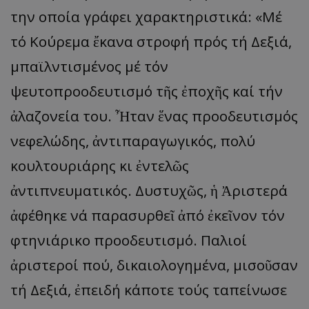
την οποία γράφει χαρακτηριστικά: «Μέ
τό Κούρεμα ἔκανα στροφή πρός τή Δεξιά,
μπαϊλντισμένος μέ τόν
ψευτοπροοδευτισμό τῆς ἐποχῆς καί τήν
ἀλαζονεία του. Ἦταν ἕνας προοδευτισμός
νεφελώδης, ἀντιπαραγωγικός, πολύ
κουλτουριάρης κι ἐντελῶς
ἀντιπνευματικός. Δυστυχῶς, ἡ Ἀριστερά
ἀφέθηκε νά παρασυρθεῖ ἀπό ἐκεῖνον τόν
φτηνιάρικο προοδευτισμό. Παλιοί
ἀριστεροί πού, δικαιολογημένα, μισοῦσαν
τή Δεξιά, ἐπειδή κάποτε τούς ταπείνωσε