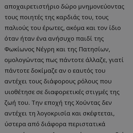
αποχαιρετιστήριο δώρο μνημονεύοντας
ASP.NET_SessionId
Microsoft Corporation
themasports.tothemaonline.co
τους ποιητές της καρδιάς του, τους
παλιούς του έρωτες, ακόμα και τον ίδιο
όταν ήταν ένα ανήσυχο παιδί της
Φωκίωνος Νέγρη και της Πατησίων,
ομολογώντας πως πάντοτε άλλαζε, γιατί
πάντοτε δοκίμαζε αν ο εαυτός του
αντέχει τους διάφορους ρόλους που
υιοθέτησε σε διαφορετικές στιγμές της
VISITOR_PRIVACY_METADATA
YouTube
.youtube.com
ζωή του. Την εποχή της Χούντας δεν
αντέχει τη λογοκρισία και σκέφτεται,
ύστερα από διάφορα περιστατικά