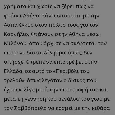
τον 
τον τρ
του 
χρήματα και χωρίς να ξέρει πως να
οποίο 
επισκέπ
πρόσβα
φτάσει Αθήνα: κάνει ωτοστόπ, με την
ιστοσε
Συλλέγε
Ασπα έγκυο στον πρώτο τους γιο τον
για τις
του χρ
ιστοσε
Κορνήλιο. Φτάνουν στην Αθήνα μέσω
ποιες σ
έχουν 
Μιλάνου, όπου άρχισε να σκέφτεται τον
_ga_J7RS52TMNC
.tothemaonline.com
1 χρόνος 1
Αυτό τ
μήνας
χρησιμ
επόμενο δίσκο. Δίλημμα, όμως, δεν
από το
Analyti
υπήρχε: έπρεπε να επιστρέψει στην
διατήρ
κατάσ
περιόδ
Ελλάδα, σε αυτό το «Περιβόλι του
σύνδεσ
τρελού», όπως λεγόταν ο δίσκος που
έγραψε λίγο μετά την επιστροφή του και
μετά τη γέννηση του μεγάλου του γιου με
τον Σαββόπουλο να κοσμεί με την κιθάρα