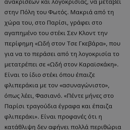
ανακρίσεων και λογοκρισίας, να μεταβεί
στην Πόλη του Φωτός. Μακριά από τη
χώρα του, στο Παρίσι, γράφει στο
αγαπημένο του στέκι Σεν Κλοντ την
περίφημη «Ωδή στον Τσε Γκεβάρα», που
για να το περάσει από τη λογοκρισία το
μετατρέπει σε «Ωδή στον Καραϊσκάκη».
Είναι το ίδιο στέκι όπου έπαιζε
__cf_bm
Cloudflare Inc.
.onesignal.com
φλιπεράκια με τον «ασυναγώνιστο»,
όπως λέει, Φασιανό. «Πέντε μήνες στο
Παρίσι τραγούδια έγραφα και έπαιζα
φλιπεράκι». Είναι προφανές ότι η
κατάθλιψη δεν αφήνει πολλά περιθώρια