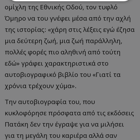
ομίχλη της Εθνικής Οδού, τον τυφλό
Απολύτως απαραίτητα
Απόδοσης
Όμηρο να του γνέφει μέσα από την αχλή
Στόχευσης
Λειτουργικότητας
της ιστορίας: «χάρη στις λέξεις εγώ έζησα
Μη ταξινομημένα
μια δεύτερη ζωή, μια ζωή παράλληλη,
Τα απολύτως απαραίτητα cookies επιτρέπουν
βασικές λειτουργίες του ιστότοπου, όπως τη
πολλές φορές πιο αληθινή από τούτη
σύνδεση χρήστη και τη διαχείριση λογαριασμού.
Ο ιστότοπος δεν μπορεί να χρησιμοποιηθεί σωστά
εδώ» γράφει χαρακτηριστικά στο
χωρίς τα απολύτως απαραίτητα cookies.
αυτοβιογραφικό βιβλίο του «Γιατί τα
Ονοματεπώνυμο
Προμηθευτής
/
Πεδίο
usprivacy
.lifenewscy.tothemaonline.com
χρόνια τρέχουν χύμα».
Την αυτοβιογραφία του, που
κυκλοφόρησε πρόσφατα από τις εκδόσεις
Πατάκη δεν την έγραψε για να μιλήσει
για τη μεγάλη του καριέρα αλλά σαν