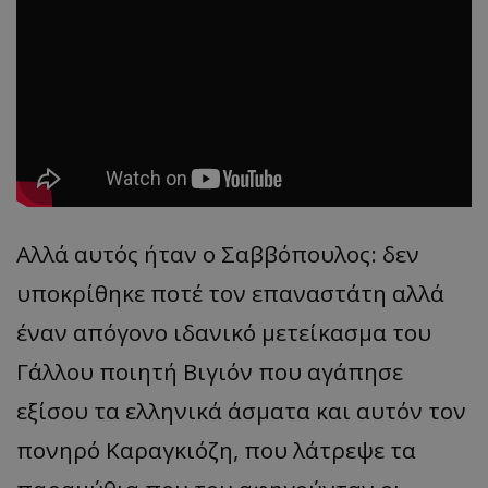
msToken
.tiktok.com
Αλλά αυτός ήταν ο Σαββόπουλος: δεν
υποκρίθηκε ποτέ τον επαναστάτη αλλά
έναν απόγονο ιδανικό μετείκασμα του
Γάλλου ποιητή Βιγιόν που αγάπησε
εξίσου τα ελληνικά άσματα και αυτόν τον
CookieScriptConsent
CookieScript
www.tothemaonline.com
πονηρό Καραγκιόζη, που λάτρεψε τα