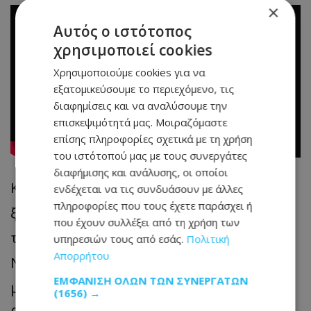
×
Αυτός ο ιστότοπος
χρησιμοποιεί cookies
Χρησιμοποιούμε cookies για να
εξατομικεύσουμε το περιεχόμενο, τις
διαφημίσεις και να αναλύσουμε την
επισκεψιμότητά μας. Μοιραζόμαστε
επίσης πληροφορίες σχετικά με τη χρήση
του ιστότοπού μας με τους συνεργάτες
διαφήμισης και ανάλυσης, οι οποίοι
Και αυτό είναι που τον κάνει να
ενδέχεται να τις συνδυάσουν με άλλες
πληροφορίες που τους έχετε παράσχει ή
ξεχωρίζει από τους άλλους
που έχουν συλλέξει από τη χρήση των
τραγουδοποιούς και ερμηνευτές του
υπηρεσιών τους από εσάς.
Πολιτική
Απορρήτου
Νέου Κύματος: το ότι γνωρίζει πως οι
ΕΜΦΆΝΙΣΗ ΌΛΩΝ ΤΩΝ ΣΥΝΕΡΓΑΤΏΝ
μικρές στιγμές έχουν πολύ μεγάλη
(1656) →