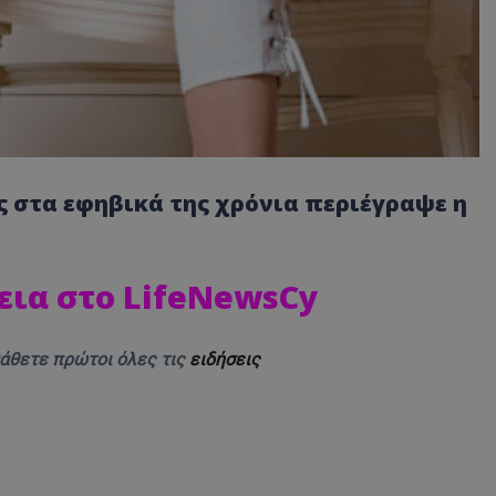
ης στα εφηβικά της χρόνια περιέγραψε η
εια στο LifeNewsCy
μάθετε πρώτοι όλες τις
ειδήσεις