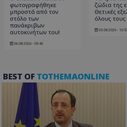
φωτογραφήθηκε
ζώδια της 
μπροστά από τον
Θετικές εξε
στόλο των
όλους τους
πανάκριβων
ASP.NET_SessionI
05.08.2026 - 10:5
αυτοκινήτων του!
06.08.2026 - 09:46
msToken
BEST OF
TOTHEMAONLINE
CookieScriptConse