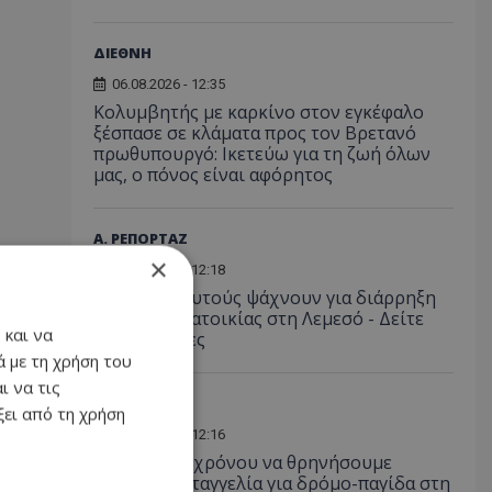
ΔΙΕΘΝΗ
06.08.2026 - 12:35
Κολυμβητής με καρκίνο στον εγκέφαλο
ξέσπασε σε κλάματα προς τον Βρετανό
πρωθυπουργό: Ικετεύω για τη ζωή όλων
μας, ο πόνος είναι αφόρητος
Α. ΡΕΠΟΡΤΑΖ
×
06.08.2026 - 12:18
Προσοχή: Αυτούς ψάχνουν για διάρρηξη
και κλοπή κατοικίας στη Λεμεσό - Δείτε
 και να
φωτογραφίες
 με τη χρήση του
ι να τις
ΚΟΙΝΩΝΙΑ
ει από τη χρήση
06.08.2026 - 12:16
«Είναι θέμα χρόνου να θρηνήσουμε
θύματα»: Καταγγελία για δρόμο-παγίδα στη