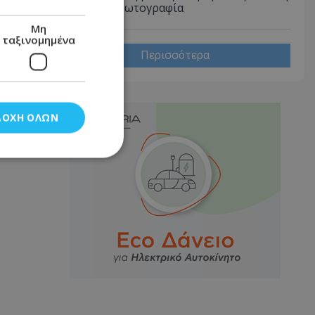
Λάρνακα - Φωτογραφία
Μη
ταξινομημένα
Περισσότερα
ΔΟΧΉ ΌΛΩΝ
νομημένα
στη και τη
τητα cookies.
αποθηκεύει το
θεσης του χρήστη
 παρακολούθηση και
τα σύμφωνα με τον
ρρήτου των
ειών.