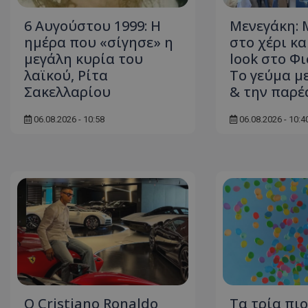
ASP.NET_SessionI
6 Αυγούστου 1999: Η
Μενεγάκη: 
ημέρα που «σίγησε» η
στο χέρι κ
μεγάλη κυρία του
look στο Φ
λαϊκού, Ρίτα
Το γεύμα μ
Σακελλαρίου
& την παρέ
VISITOR_PRIVACY
06.08.2026 - 10:58
06.08.2026 - 10:4
__cf_bm
Ο Cristiano Ronaldo
Τα τρία πι
__cf_bm