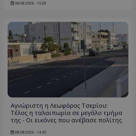
τον 
τον τρ
08.08.2026 - 15:03
του 
οποίο 
επισκέπ
πρόσβα
ιστοσε
Συλλέγε
για τις
του χρ
ιστοσε
ποιες σ
έχουν 
_ga_J7RS52TMNC
.tothemaonline.com
1 χρόνος 1
Αυτό τ
μήνας
χρησιμ
από το
Analyti
διατήρ
κατάσ
περιόδ
σύνδεσ
Αγνώριστη η Λεωφόρος Τσερίου:
Τέλος η ταλαιπωρία σε μεγάλο τμήμα
της - Οι εικόνες που ανέβασε πολίτης
08.08.2026 - 14:30