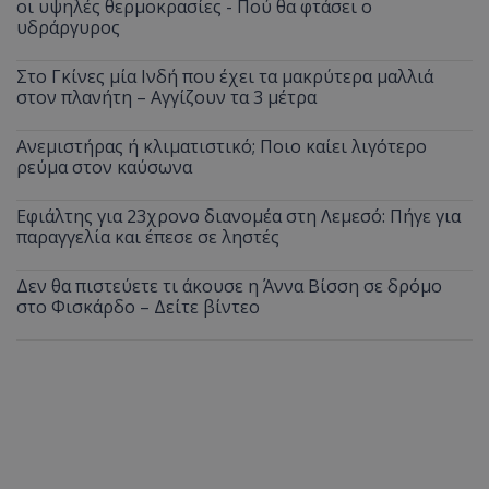
οι υψηλές θερμοκρασίες - Πού θα φτάσει ο
υδράργυρος
Στο Γκίνες μία Ινδή που έχει τα μακρύτερα μαλλιά
στον πλανήτη – Αγγίζουν τα 3 μέτρα
Ανεμιστήρας ή κλιματιστικό; Ποιο καίει λιγότερο
ρεύμα στον καύσωνα
Εφιάλτης για 23χρονο διανομέα στη Λεμεσό: Πήγε για
παραγγελία και έπεσε σε ληστές
Δεν θα πιστεύετε τι άκουσε η Άννα Βίσση σε δρόμο
__cf_bm
Cloudflare Inc.
στο Φισκάρδο – Δείτε βίντεο
.onesignal.com