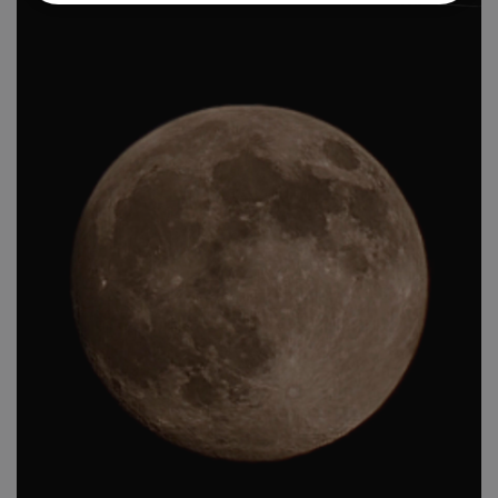
Απολύτως απαραίτητα
Απόδοσης
Στόχευσης
Λειτουργικότητας
Μη ταξινομημένα
Τα απολύτως απαραίτητα cookies επιτρέπουν
βασικές λειτουργίες του ιστότοπου, όπως τη
σύνδεση χρήστη και τη διαχείριση λογαριασμού.
Ο ιστότοπος δεν μπορεί να χρησιμοποιηθεί σωστά
χωρίς τα απολύτως απαραίτητα cookies.
Ονοματεπώνυμο
Προμηθευτής
/
Πεδίο
usprivacy
.lifenewscy.tothemaonline.com