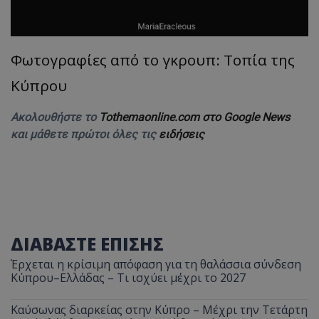
ASP.NET_SessionId
Microsoft Corporation
themasports.tothemaonline.co
Φωτογραφίες από το γκρουπ: Τοπία της
Κύπρου
Ακολουθήστε το
Tothemaonline.com στο Google News
και μάθετε πρώτοι όλες τις
ειδήσεις
VISITOR_PRIVACY_METADATA
YouTube
.youtube.com
ΔΙΑΒΑΣΤΕ ΕΠΙΣΗΣ
Έρχεται η κρίσιμη απόφαση για τη θαλάσσια σύνδεση
Κύπρου–Ελλάδας – Τι ισχύει μέχρι το 2027
Καύσωνας διαρκείας στην Κύπρο – Μέχρι την Τετάρτη