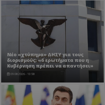
ASP.NET_SessionId
Microsoft Corporation
lifenewscy.tothemaonline.com
Νέο «χτύπημα» ΔΗΣΥ για τους
διορισμούς: «6 ερωτήματα που η
Κυβέρνηση πρέπει να απαντήσει»
09.08.2026 - 13:58