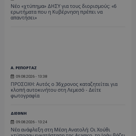
για τις
Νέο «χτύπημα» ΔΗΣΥ για τους διορισμούς: «6
του χρ
ιστοσε
ερωτήματα που η Κυβέρνηση πρέπει να
ποιες σ
απαντήσει»
έχουν 
_ga_J7RS52TMNC
.tothemaonline.com
1 χρόνος 1
Αυτό τ
μήνας
χρησιμ
από το
Analyti
διατήρ
κατάσ
περιόδ
σύνδεσ
Α. ΡΕΠΟΡΤΑΖ
09.08.2026 - 13:38
ΠΡΟΣΟΧΗ: Αυτός ο 36χρονος καταζητείται για
κλοπή αυτοκινήτου στη Λεμεσό - Δείτε
φωτογραφία
ΔΙΕΘΝΗ
09.08.2026 - 13:24
Νέα ανάφλεξη στη Μέση Ανατολή: Οι Χούθι
χτύπησαν εγκατάσταση της Aramco, το Ιράν βάζει