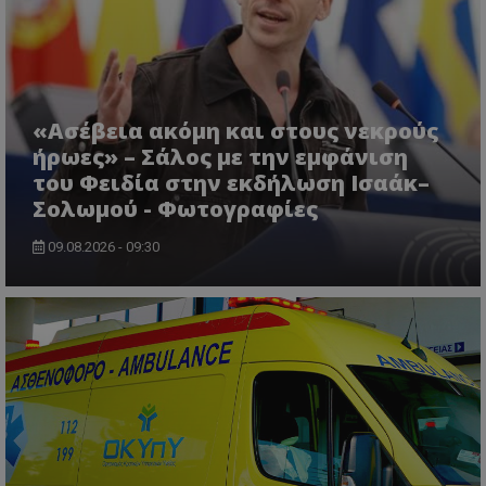
msToken
.tiktok.com
«Ασέβεια ακόμη και στους νεκρούς
ήρωες» – Σάλος με την εμφάνιση
του Φειδία στην εκδήλωση Ισαάκ–
Σολωμού - Φωτογραφίες
09.08.2026 - 09:30
CookieScriptConsent
CookieScript
www.tothemaonline.com