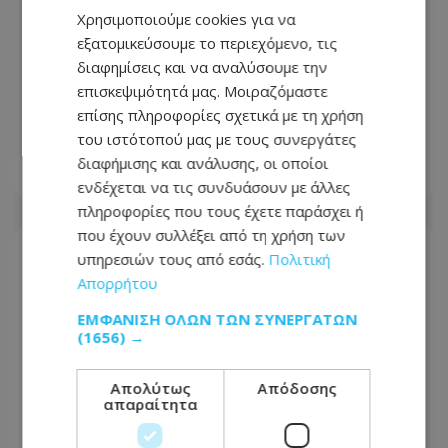
Χρησιμοποιούμε cookies για να
εξατομικεύσουμε το περιεχόμενο, τις
διαφημίσεις και να αναλύσουμε την
επισκεψιμότητά μας. Μοιραζόμαστε
Νύχτα τρόμου στη Λάρνακα – Όχημα
επίσης πληροφορίες σχετικά με τη χρήση
τυλίχθηκε ξαφνικά στις φλόγες
του ιστότοπού μας με τους συνεργάτες
διαφήμισης και ανάλυσης, οι οποίοι
09.08.2026 - 09:00
ενδέχεται να τις συνδυάσουν με άλλες
πληροφορίες που τους έχετε παράσχει ή
που έχουν συλλέξει από τη χρήση των
υπηρεσιών τους από εσάς.
Πολιτική
Απορρήτου
ΕΜΦΆΝΙΣΗ ΌΛΩΝ ΤΩΝ ΣΥΝΕΡΓΑΤΏΝ
(1656) →
Απολύτως
Απόδοσης
απαραίτητα