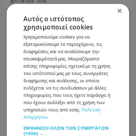
07.08.2026 - 10:50
×
Αυτός ο ιστότοπος
χρησιμοποιεί cookies
Χρησιμοποιούμε cookies για να
εξατομικεύσουμε το περιεχόμενο, τις
διαφημίσεις και να αναλύσουμε την
επισκεψιμότητά μας. Μοιραζόμαστε
επίσης πληροφορίες σχετικά με τη χρήση
του ιστότοπού μας με τους συνεργάτες
διαφήμισης και ανάλυσης, οι οποίοι
ενδέχεται να τις συνδυάσουν με άλλες
πληροφορίες που τους έχετε παράσχει ή
που έχουν συλλέξει από τη χρήση των
«Κόλαφος» η Τζούλια Αλεξανδράτου
υπηρεσιών τους από εσάς.
Πολιτική
κατά της Χρυσηίδας Δημουλίδου –
Απορρήτου
Απειλεί ότι θα κινηθεί νομικά
ΕΜΦΆΝΙΣΗ ΌΛΩΝ ΤΩΝ ΣΥΝΕΡΓΑΤΏΝ
07.08.2026 - 10:46
(1656) →