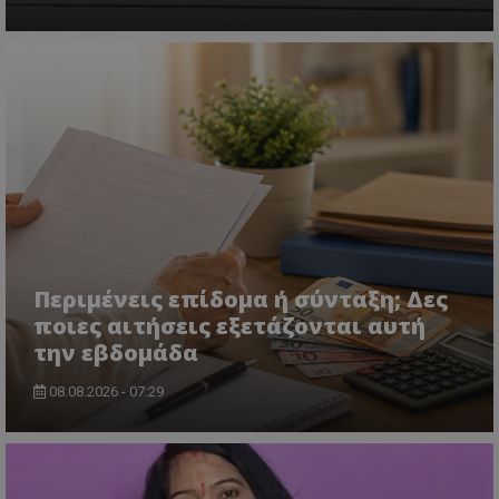
msToken
.tiktok.com
Περιμένεις επίδομα ή σύνταξη; Δες
ποιες αιτήσεις εξετάζονται αυτή
την εβδομάδα
08.08.2026 - 07:29
CookieScriptConsent
CookieScript
www.tothemaonline.com