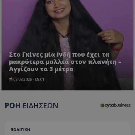
Στο Γκίνες μία Ινδή που έχει τα
μακρύτερα μαλλιά στον πλανήτη –
usprivacy
.themasports.tothemaonline.co
Αγγίζουν τα 3 μέτρα
08.08.2026 - 08:01
ΡΟΗ
ΕΙΔΗΣΕΩΝ
ΠΟΛΙΤΙΚΗ