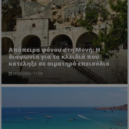
ASP.NET_SessionId
Microsoft Corporation
themasports.tothemaonline.co
Απόπειρα φόνου στη Μονή: Η
διαφωνία για τα κλειδιά που
κατέληξε σε αιματηρό επεισόδιο
08.08.2026 - 11:38
VISITOR_PRIVACY_METADATA
YouTube
.youtube.com