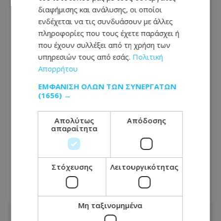
διαφήμισης και ανάλυσης, οι οποίοι
ενδέχεται να τις συνδυάσουν με άλλες
πληροφορίες που τους έχετε παράσχει ή
που έχουν συλλέξει από τη χρήση των
υπηρεσιών τους από εσάς.
Πολιτική
Απορρήτου
ΕΜΦΆΝΙΣΗ ΌΛΩΝ ΤΩΝ ΣΥΝΕΡΓΑΤΏΝ
(1656) →
Απολύτως
Απόδοσης
απαραίτητα
Ένα σφηνάκι ελαιόλαδο κάθε μέρα για
2 εβδομάδες – Η εμπειρία μιας
δημοσιογράφου - Τα 4 απρόσμενα
Στόχευσης
Λειτουργικότητας
αποτελέσματα
08.08.2026 - 14:32
Μη ταξινομημένα