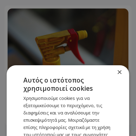
×
Αυτός ο ιστότοπος
χρησιμοποιεί cookies
Γιατί συστήνεται να ρίχνουμε ξίδι
Χρησιμοποιούμε cookies για να
στην είσοδο του σπιτιού - Το κόλπο
εξατομικεύσουμε το περιεχόμενο, τις
που λίγοι γνωρίζουν
διαφημίσεις και να αναλύσουμε την
08.08.2026 - 19:54
επισκεψιμότητά μας. Μοιραζόμαστε
επίσης πληροφορίες σχετικά με τη χρήση
του ιστότοπού μας με τους συνεργάτες