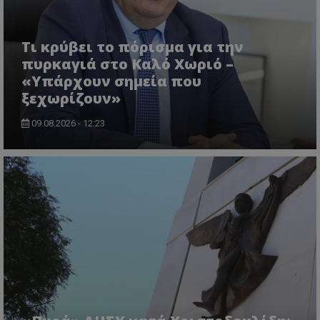
ASP.NET_SessionId
Microsoft Corporation
lifenewscy.tothemaonline.com
Τι κρύβει το πόρισμα για την
πυρκαγιά στο Καλό Χωριό –
«Υπάρχουν σημεία που
ξεχωρίζουν»
09.08.2026 - 12:23
msToken
.tiktok.com