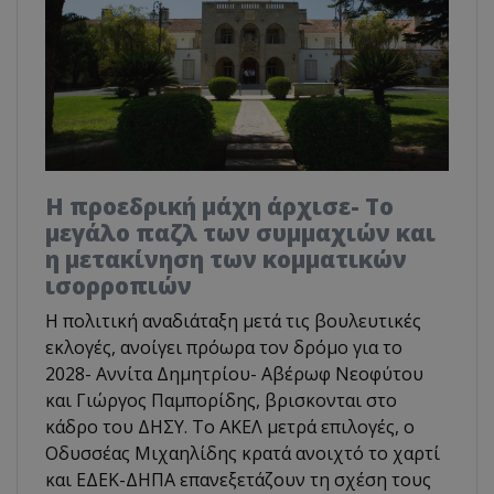
Η προεδρική μάχη άρχισε- Το
μεγάλο παζλ των συμμαχιών και
η μετακίνηση των κομματικών
ισορροπιών
Η πολιτική αναδιάταξη μετά τις βουλευτικές
εκλογές, ανοίγει πρόωρα τον δρόμο για το
2028- Αννίτα Δημητρίου- Αβέρωφ Νεοφύτου
και Γιώργος Παμπορίδης, βρισκονται στο
κάδρο του ΔΗΣΥ. Το ΑΚΕΛ μετρά επιλογές, ο
Οδυσσέας Μιχαηλίδης κρατά ανοιχτό το χαρτί
και ΕΔΕΚ-ΔΗΠΑ επανεξετάζουν τη σχέση τους