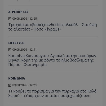
χρήστη ή στη
_ga_ECPYT7ERET
.tothemaonline.com
1 χρόνος 1
Αυτό τ
YSC
συνεδρία
Αυτό
Google LLC
παρακολούθη
μήνας
χρησιμ
έχει 
.youtube.com
της συμπερι
από το
Α. ΡΕΠΟΡΤΑΖ
από 
του χρήστη γ
Analyti
για ν
ανάλυση των
διατήρ
παρα
09.08.2026 - 12:55
επιδόσεων.
κατάσ
προβ
περιόδ
Τροχαία με «βαριές» ενδείξεις αλκοόλ – Στα ύψη
ενσω
σύνδεσ
το αλκοτέστ - Πόσο «έγραψε»
βίντε
C
1 μήνας
Αυτό τ
Adform
guest_id
1 χρόνος 1
Αυτό
Twitter Inc.
χρησιμ
.adform.net
μήνας
ρυθμ
.twitter.com
για τον
το Tw
LIFESTYLE
προσδι
αναγ
συχνότ
να π
09.08.2026 - 12:41
επισκέ
τον 
τον τρ
Κατερίνα Καινούργιου: Αγκαλιά με την τεσσάρων
του 
οποίο 
μηνών κόρη της με φόντο το ηλιοβασίλεμα της
επισκέπ
πρόσβα
Πάρου - Φωτογραφία
ιστοσε
Συλλέγε
για τις
του χρ
ΚΟΙΝΩΝΙΑ
ιστοσε
ποιες σ
09.08.2026 - 12:23
έχουν 
Τι κρύβει το πόρισμα για την πυρκαγιά στο Καλό
_ga_J7RS52TMNC
.tothemaonline.com
1 χρόνος 1
Αυτό τ
Χωριό – «Υπάρχουν σημεία που ξεχωρίζουν»
μήνας
χρησιμ
από το
Analyti