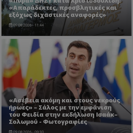
«Πυρά» ΔΗΣΥ κατά Χριστοδουλίδη:
«Απαράδεκτες, προσβλητικές και
εξόχως διχαστικές αναφορές»
09.08.2026 - 11:44
CookieScriptConsent
CookieScript
www.tothemaonline.com
«Ασέβεια ακόμη και στους νεκρούς
ήρωες» – Σάλος με την εμφάνιση
του Φειδία στην εκδήλωση Ισαάκ–
usprivacy
.themasports.tothemaonline.co
Σολωμού - Φωτογραφίες
09.08.2026 - 09:30