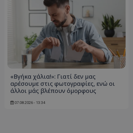
Ονοματεπώνυμο
Προμηθευτής
/
Πεδίο
usprivacy
.lifenewscy.tothemaonline.com
ASP.NET_SessionId
Microsoft Corporation
«Βγήκα χάλια!»: Γιατί δεν μας
themasports.tothemaonline.co
αρέσουμε στις φωτογραφίες, ενώ οι
άλλοι μάς βλέπουν όμορφους
07.08.2026 - 13:34