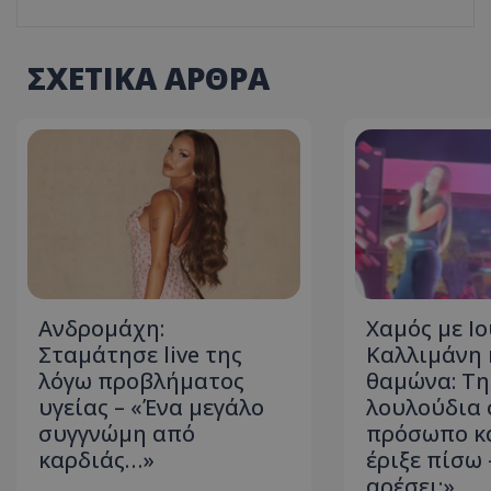
ASP.NET_SessionI
ΣΧΕΤΙΚΑ ΑΡΘΡΑ
VISITOR_PRIVACY
Ανδρομάχη:
Χαμός με Ι
Σταμάτησε live της
Καλλιμάνη 
__cf_bm
λόγω προβλήματος
θαμώνα: Τη
υγείας – «Ένα μεγάλο
λουλούδια 
συγγνώμη από
πρόσωπο κα
καρδιάς…»
έριξε πίσω 
__cf_bm
αρέσει;»