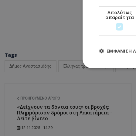
Απολύτως
απαραίτητα
ΕΜΦΆΝΙΣΗ 
Tags
Δήμος Αναστασιάδης
Έλληνας τραγουδιστής
bullying
Απολύτω
Τα απολύτως απαραί
διαχείριση λογαρια
ΠΡΟΗΓΟΎΜΕΝΟ ΆΡΘΡΟ
Ονοματεπώνυμο
«Δείχνουν τα δόντια τους» οι βροχές:
Πλημμύρισαν δρόμοι στη Λακατάμεια -
usprivacy
Δείτε βίντεο
12.11.2025 - 14:29