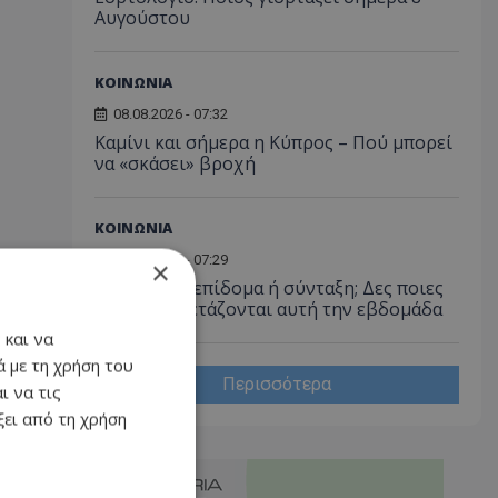
Αυγούστου
ΚΟΙΝΩΝΙΑ
08.08.2026 - 07:32
Καμίνι και σήμερα η Κύπρος – Πού μπορεί
να «σκάσει» βροχή
ΚΟΙΝΩΝΙΑ
08.08.2026 - 07:29
×
Περιμένεις επίδομα ή σύνταξη; Δες ποιες
αιτήσεις εξετάζονται αυτή την εβδομάδα
 και να
 με τη χρήση του
Περισσότερα
ι να τις
ει από τη χρήση