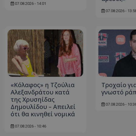
07.08.2026 - 14:01
07.08.2026 - 13:5
ASP.NET_SessionI
msToken
«Κόλαφος» η Τζούλια
Τροχαίο γι
Αλεξανδράτου κατά
γνωστό ράπ
της Χρυσηίδας
07.08.2026 - 10:3
Δημουλίδου – Απειλεί
CookieScriptConse
ότι θα κινηθεί νομικά
07.08.2026 - 10:46