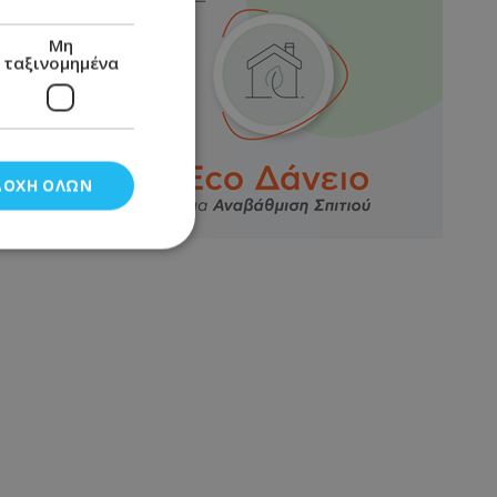
Μη
ταξινομημένα
ΔΟΧΉ ΌΛΩΝ
νομημένα
στη και τη
τητα cookies.
αποθηκεύει το
θεσης του χρήστη
 παρακολούθηση και
τα σύμφωνα με τον
ρρήτου των
ειών.