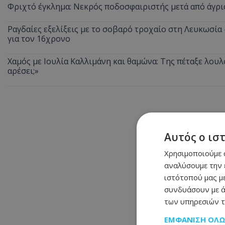
Φριχτό έγκλημα: Νεκρός ποδοσφαιριστής μετά από άγρι
Ραγδαίες εξελίξεις με το σοβαρό τροχαίο στη Λευκωσία
για τον 16χρονο
Χαμός με Ιουλία Καλλιμάνη και θαμώνα: Της πέταξε λουλ
αρέσει;»
Αυτός ο ισ
Χρησιμοποιούμε c
αναλύσουμε την 
ιστότοπού μας με
συνδυάσουν με ά
των υπηρεσιών τ
ΕΜΦΆΝΙΣΗ ΌΛ