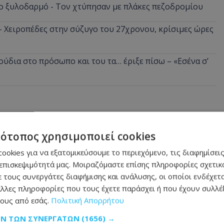
ο ξυλοδαρμό - Τον χτύπησαν με πλάκες πεζοδρομίου
 - Χειροπέδες στην σύζυγο του 27χρονου, κρίσιμες ώρες
ούδια στο πρόσωπο και του τα… έριξε πίσω – «Εσένα σ’
τότοπος χρησιμοποιεί cookies
ookies για να εξατομικεύσουμε το περιεχόμενο, τις διαφημίσεις
επισκεψιμότητά μας. Μοιραζόμαστε επίσης πληροφορίες σχετικά
 τους συνεργάτες διαφήμισης και ανάλυσης, οι οποίοι ενδέχετα
λλες πληροφορίες που τους έχετε παράσχει ή που έχουν συλλέξ
ους από εσάς.
Πολιτική Απορρήτου
ΩΝ ΤΩΝ ΣΥΝΕΡΓΑΤΏΝ
(1656) →