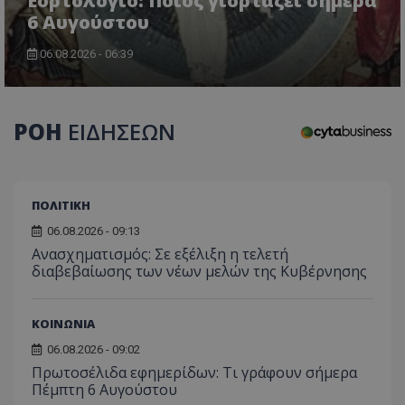
Εορτολόγιο: Ποιος γιορτάζει σήμερα
τον 
τον τρ
του 
6 Αυγούστου
οποίο 
επισκέπ
πρόσβα
06.08.2026 - 06:39
ιστοσε
Συλλέγε
για τις
του χρ
ιστοσε
ποιες σ
ΡΟΗ
ΕΙΔΗΣΕΩΝ
έχουν 
_ga_J7RS52TMNC
.tothemaonline.com
1 χρόνος 1
Αυτό τ
μήνας
χρησιμ
από το
Analyti
ΠΟΛΙΤΙΚΗ
διατήρ
κατάσ
06.08.2026 - 09:13
περιόδ
σύνδεσ
Ανασχηματισμός: Σε εξέλιξη η τελετή
διαβεβαίωσης των νέων μελών της Κυβέρνησης
ΚΟΙΝΩΝΙΑ
06.08.2026 - 09:02
Πρωτοσέλιδα εφημερίδων: Τι γράφουν σήμερα
Πέμπτη 6 Αυγούστου