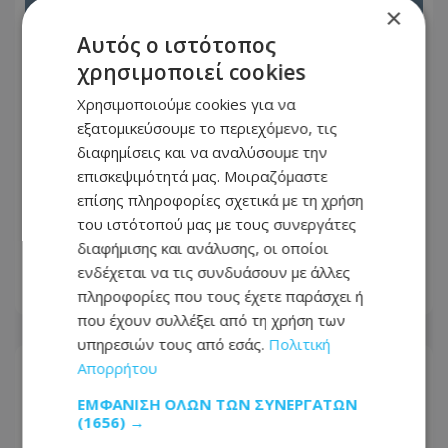
×
Αυτός ο ιστότοπος
χρησιμοποιεί cookies
Χρησιμοποιούμε cookies για να
εξατομικεύσουμε το περιεχόμενο, τις
διαφημίσεις και να αναλύσουμε την
επισκεψιμότητά μας. Μοιραζόμαστε
επίσης πληροφορίες σχετικά με τη χρήση
Εντυπωσιακό βίντεο: Η στιγμή που
του ιστότοπού μας με τους συνεργάτες
γιγαντιαίο παγόβουνο τουμπάρει
διαφήμισης και ανάλυσης, οι οποίοι
στον ωκεανό - Δείτε βίντεο
ενδέχεται να τις συνδυάσουν με άλλες
πληροφορίες που τους έχετε παράσχει ή
06.08.2026 - 07:20
που έχουν συλλέξει από τη χρήση των
υπηρεσιών τους από εσάς.
Πολιτική
Απορρήτου
ΕΜΦΆΝΙΣΗ ΌΛΩΝ ΤΩΝ ΣΥΝΕΡΓΑΤΏΝ
(1656) →