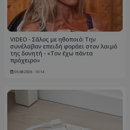
ASP.NET_SessionId
Microsoft Corporation
themasports.tothemaonline.co
VIDEO - Σάλος με ηθοποιό: Την
συνέλαβαν επειδή φοράει στον λαιμό
της δονητή - «Τον έχω πάντα
πρόχειρο»
05.08.2026 - 10:14
VISITOR_PRIVACY_METADATA
YouTube
.youtube.com