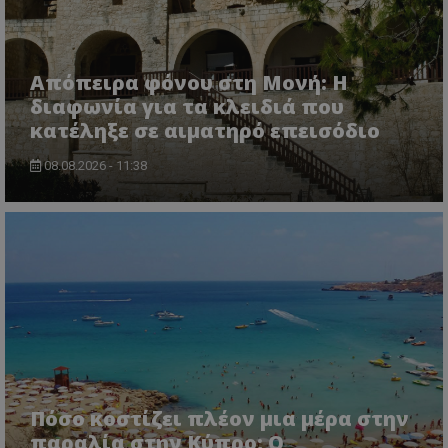
themasports.tothemaonline.co
Απόπειρα φόνου στη Μονή: Η
διαφωνία για τα κλειδιά που
κατέληξε σε αιματηρό επεισόδιο
08.08.2026 - 11:38
VISITOR_PRIVACY_METADATA
YouTube
.youtube.com
Πόσο κοστίζει πλέον μια μέρα στην
παραλία στην Κύπρο; Ο