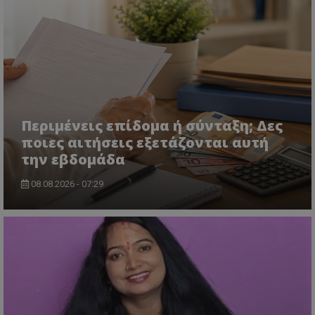
msToken
.tiktok.com
Περιμένεις επίδομα ή σύνταξη; Δες
ποιες αιτήσεις εξετάζονται αυτή
την εβδομάδα
08.08.2026 - 07:29
CookieScriptConsent
CookieScript
www.tothemaonline.com