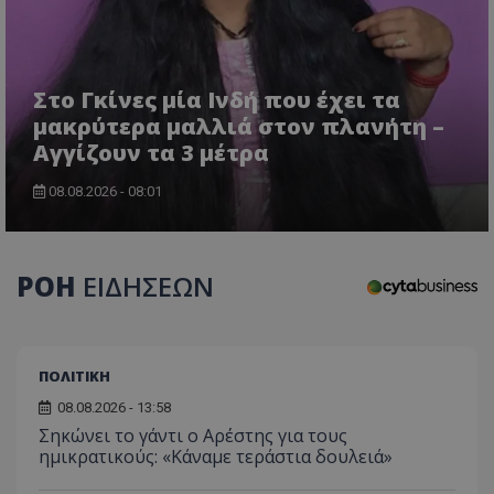
Στο Γκίνες μία Ινδή που έχει τα
μακρύτερα μαλλιά στον πλανήτη –
Αγγίζουν τα 3 μέτρα
usprivacy
.themasports.tothemaonline.co
08.08.2026 - 08:01
ΡΟΗ
ΕΙΔΗΣΕΩΝ
ΠΟΛΙΤΙΚΗ
08.08.2026 - 13:58
Σηκώνει το γάντι ο Αρέστης για τους
ημικρατικούς: «Κάναμε τεράστια δουλειά»
Προμηθευτής
Ονοματεπώνυμο
Λήξη
Περιγραφή
Προμηθευτής
/
Πεδίο
/