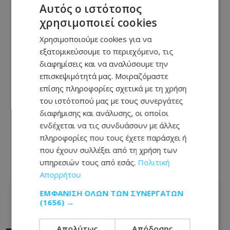
Αυτός ο ιστότοπος
χρησιμοποιεί cookies
Χρησιμοποιούμε cookies για να
εξατομικεύσουμε το περιεχόμενο, τις
διαφημίσεις και να αναλύσουμε την
επισκεψιμότητά μας. Μοιραζόμαστε
επίσης πληροφορίες σχετικά με τη χρήση
του ιστότοπού μας με τους συνεργάτες
διαφήμισης και ανάλυσης, οι οποίοι
ενδέχεται να τις συνδυάσουν με άλλες
«Κόλαφος» η Τζούλια Αλεξανδράτου
πληροφορίες που τους έχετε παράσχει ή
κατά της Χρυσηίδας Δημουλίδου –
που έχουν συλλέξει από τη χρήση των
Απειλεί ότι θα κινηθεί νομικά
υπηρεσιών τους από εσάς.
Πολιτική
Απορρήτου
07.08.2026 - 10:46
ΕΜΦΆΝΙΣΗ ΌΛΩΝ ΤΩΝ ΣΥΝΕΡΓΑΤΏΝ
(1656) →
Απολύτως
Απόδοσης