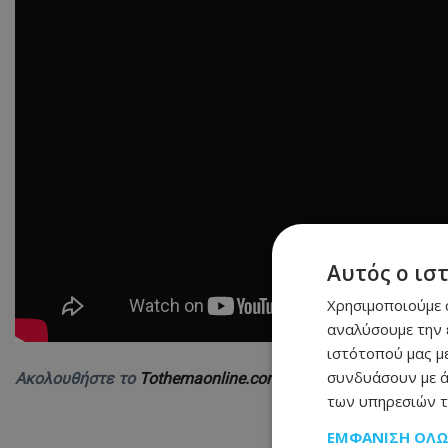
Αυτός ο ισ
Χρησιμοποιούμε c
αναλύσουμε την 
ιστότοπού μας με
συνδυάσουν με ά
Ακολουθήστε το
Tothemaonline.com στο Google News
και 
των υπηρεσιών τ
ΕΜΦΆΝΙΣΗ ΌΛ