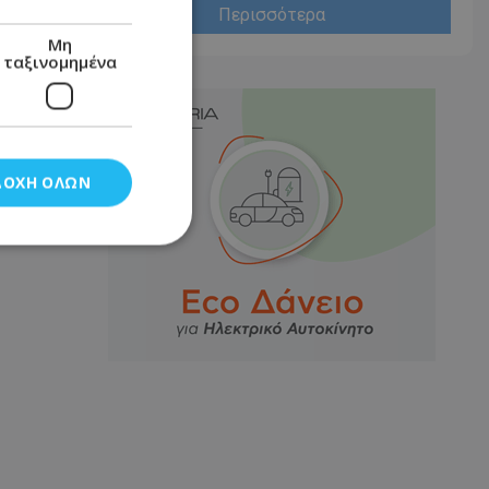
Περισσότερα
Μη
ταξινομημένα
ΔΟΧΉ ΌΛΩΝ
νομημένα
στη και τη
τητα cookies.
αποθηκεύει το
θεσης του χρήστη
 παρακολούθηση και
τα σύμφωνα με τον
ρρήτου των
ειών.