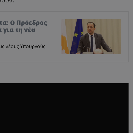
νουν.
τα: Ο Πρόεδρος
 για τη νέα
υς νέους Υπουργούς