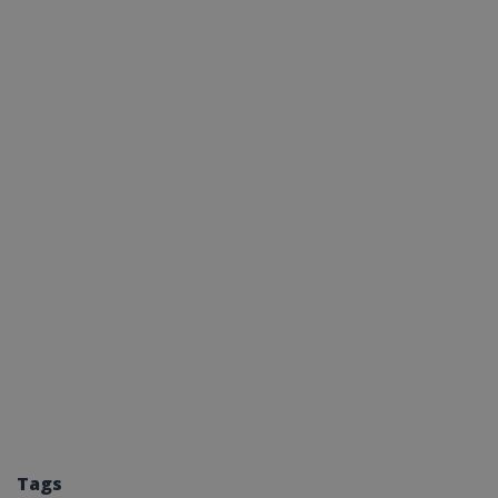
ASP.NET_SessionI
VISITOR_PRIVACY
__cf_bm
Tags
__cf_bm