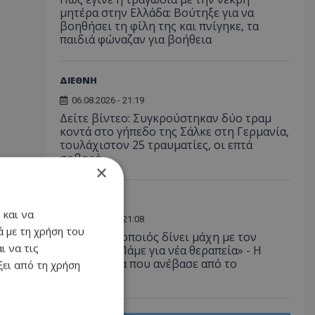
μητέρα στην Ελλάδα: Βούτηξε για να
βοηθήσει τη φίλη της και πνίγηκε, τα
παιδιά φώναζαν για βοήθεια
ΔΙΕΘΝΗ
06.08.2026 - 21:19
Δείτε βίντεο: Συγκρούστηκαν δύο τραμ
κοντά στο γήπεδο της Σάλκε στη Γερμανία,
τουλάχιστον 25 τραυματίες, οι επτά
σοβαρά
×
LIFESTYLE
 και να
06.08.2026 - 21:08
 με τη χρήση του
Έλληνας ηθοποιός δίνει μάχη με τον
ι να τις
καρκίνο - «Πάμε για νέα θεραπεία» - Η
φωτογραφία που ανέβασε από το
ει από τη χρήση
νοσοκομείο