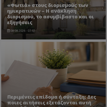
«Φωτιά» στους διορισμούς των
ημικρατικών – Η ανάκληση
διορισμού, το ασυμβίβαστο και οι
εξηγήσεις
ASP.NET_SessionId
Microsoft Corporation
08.08.2026 - 07:52
themasports.tothemaonline.co
Περιμένεις επίδομα ή σύνταξη; Δες
VISITOR_PRIVACY_METADATA
YouTube
.youtube.com
ποιες αιτήσεις εξετάζονται αυτή