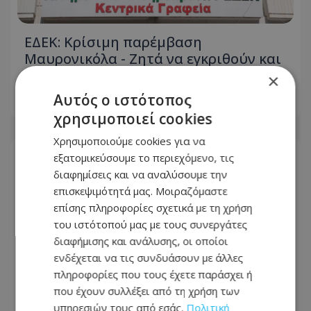
ΕΔΕΚ: Κρίσιμη παρέμβαση
Μαυρονικόλα - Ζητά να εγκριθούν και
οι 4 υποψηφιότητες
×
Αυτός ο ιστότοπος
07.08.2026 - 21:21
χρησιμοποιεί cookies
Χρησιμοποιούμε cookies για να
εξατομικεύσουμε το περιεχόμενο, τις
διαφημίσεις και να αναλύσουμε την
επισκεψιμότητά μας. Μοιραζόμαστε
επίσης πληροφορίες σχετικά με τη χρήση
του ιστότοπού μας με τους συνεργάτες
διαφήμισης και ανάλυσης, οι οποίοι
ενδέχεται να τις συνδυάσουν με άλλες
πληροφορίες που τους έχετε παράσχει ή
που έχουν συλλέξει από τη χρήση των
υπηρεσιών τους από εσάς.
Πολιτική