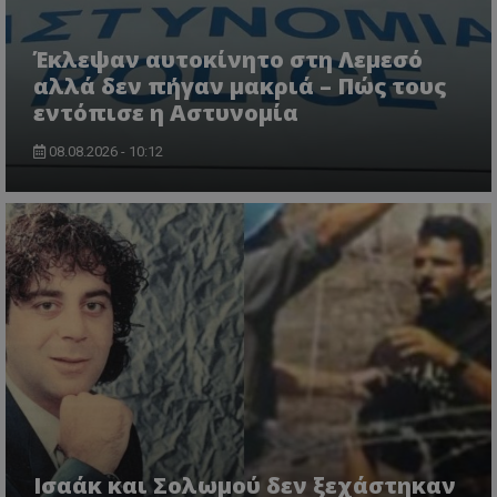
CookieScriptConsent
CookieScript
www.tothemaonline.com
Έκλεψαν αυτοκίνητο στη Λεμεσό
αλλά δεν πήγαν μακριά – Πώς τους
εντόπισε η Αστυνομία
08.08.2026 - 10:12
usprivacy
.themasports.tothemaonline.co
Ισαάκ και Σολωμού δεν ξεχάστηκαν