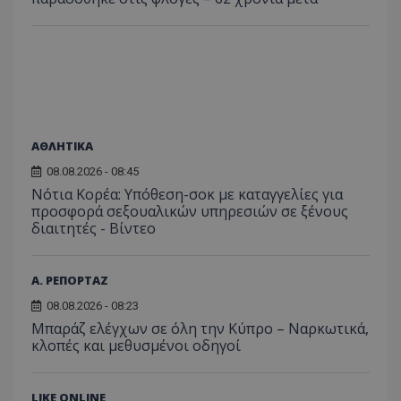
βίντε
C
1 μήνας
Αυτό τ
Adform
guest_id
1 χρόνος 1
Αυτό
Twitter Inc.
χρησιμ
.adform.net
μήνας
ρυθμ
.twitter.com
για τον
το Tw
προσδι
αναγ
συχνότ
να π
επισκέ
τον 
τον τρ
του 
οποίο 
επισκέπ
πρόσβα
ΑΘΛΗΤΙΚΑ
ιστοσε
Συλλέγε
08.08.2026 - 08:45
για τις
του χρ
Νότια Κορέα: Υπόθεση-σοκ με καταγγελίες για
ιστοσε
προσφορά σεξουαλικών υπηρεσιών σε ξένους
ποιες σ
έχουν 
διαιτητές - Bίντεο
_ga_J7RS52TMNC
.tothemaonline.com
1 χρόνος 1
Αυτό τ
μήνας
χρησιμ
από το
Α. ΡΕΠΟΡΤΑΖ
Analyti
διατήρ
08.08.2026 - 08:23
κατάσ
περιόδ
Μπαράζ ελέγχων σε όλη την Κύπρο – Ναρκωτικά,
σύνδεσ
κλοπές και μεθυσμένοι οδηγοί
LIKE ONLINE