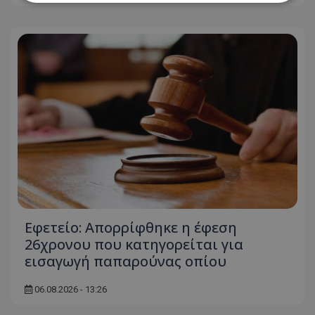
Απολύτως απαραίτητα
Απόδοσης
Στόχευσης
Λειτουργικότητας
Μη ταξινομημένα
Τα απολύτως απαραίτητα cookies επιτρέπουν
βασικές λειτουργίες του ιστότοπου, όπως τη
σύνδεση χρήστη και τη διαχείριση λογαριασμού.
Ο ιστότοπος δεν μπορεί να χρησιμοποιηθεί σωστά
χωρίς τα απολύτως απαραίτητα cookies.
Ονοματεπώνυμο
Προμηθευτής
/
Πεδίο
usprivacy
.lifenewscy.tothemaonline.com
Εφετείο: Απορρίφθηκε η έφεση
26χρονου που κατηγορείται για
εισαγωγή παπαρούνας οπίου
06.08.2026 - 13:26