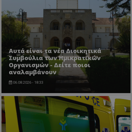
msToken
.tiktok.com
Αυτά είναι τα νέα Διοικητικά
Συμβούλια των Ημικρατικών
Οργανισμών - Δείτε ποιοι
αναλαμβάνουν
06.08.2026 - 18:33
CookieScriptConsent
CookieScript
www.tothemaonline.com