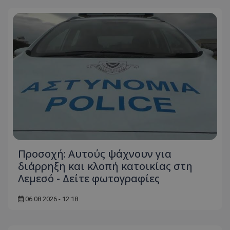
ASP.NET_SessionId
Microsoft Corporation
themasports.tothemaonline.co
Προσοχή: Αυτούς ψάχνουν για
VISITOR_PRIVACY_METADATA
YouTube
διάρρηξη και κλοπή κατοικίας στη
.youtube.com
Λεμεσό - Δείτε φωτογραφίες
06.08.2026 - 12:18