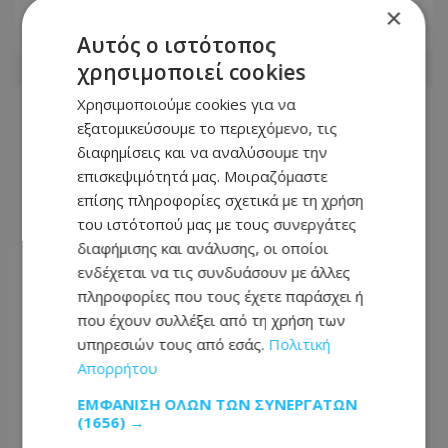
×
06.08.2026 - 18:09
Αυτός ο ιστότοπος
χρησιμοποιεί cookies
Χρησιμοποιούμε cookies για να
εξατομικεύσουμε το περιεχόμενο, τις
διαφημίσεις και να αναλύσουμε την
επισκεψιμότητά μας. Μοιραζόμαστε
επίσης πληροφορίες σχετικά με τη χρήση
του ιστότοπού μας με τους συνεργάτες
διαφήμισης και ανάλυσης, οι οποίοι
ενδέχεται να τις συνδυάσουν με άλλες
πληροφορίες που τους έχετε παράσχει ή
που έχουν συλλέξει από τη χρήση των
υπηρεσιών τους από εσάς.
Πολιτική
Σε κρίσιμη κατάσταση 18χρονος στη
Απορρήτου
Λεμεσό - Εντοπίστηκε δίπλα από το
ΕΜΦΆΝΙΣΗ ΌΛΩΝ ΤΩΝ ΣΥΝΕΡΓΑΤΏΝ
ηλεκτρικό του ποδήλατο
(1656) →