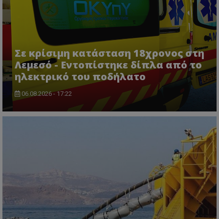
Σε κρίσιμη κατάσταση 18χρονος στη
Λεμεσό - Εντοπίστηκε δίπλα από το
ηλεκτρικό του ποδήλατο
usprivacy
.themasports.tothemaonline.co
06.08.2026 - 17:22