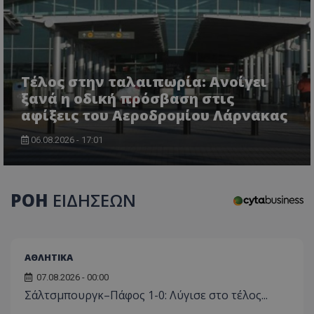
τον 
τον τρ
του 
οποίο 
επισκέπ
πρόσβα
ιστοσε
Συλλέγε
για τις
του χρ
Τέλος στην ταλαιπωρία: Ανοίγει
ιστοσε
ποιες σ
ξανά η οδική πρόσβαση στις
έχουν 
αφίξεις του Αεροδρομίου Λάρνακας
_ga_J7RS52TMNC
.tothemaonline.com
1 χρόνος 1
Αυτό τ
μήνας
χρησιμ
06.08.2026 - 17:01
από το
Analyti
διατήρ
κατάσ
περιόδ
σύνδεσ
ΡΟΗ
ΕΙΔΗΣΕΩΝ
ΑΘΛΗΤΙΚΑ
07.08.2026 - 00:00
Σάλτσμπουργκ–Πάφος 1-0: Λύγισε στο τέλος...